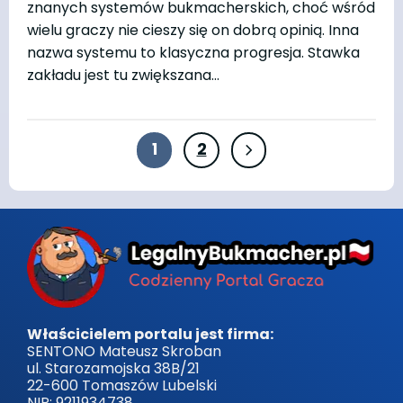
znanych systemów bukmacherskich, choć wśród
wielu graczy nie cieszy się on dobrą opinią. Inna
nazwa systemu to klasyczna progresja. Stawka
zakładu jest tu zwiększana…
1
2
Właścicielem portalu jest firma:
SENTONO Mateusz Skroban
ul. Starozamojska 38B/21
22-600 Tomaszów Lubelski
NIP: 9211934738