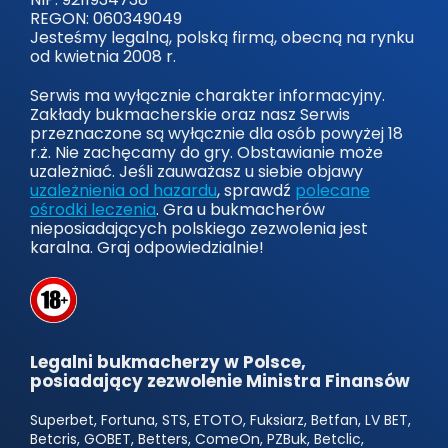
REGON: 060349049
Jesteśmy legalną, polską firmą, obecną na rynku
od kwietnia 2008 r.
Serwis ma wyłącznie charakter informacyjny.
Zakłady bukmacherskie oraz nasz Serwis
przeznaczone są wyłącznie dla osób powyżej 18
r.ż. Nie zachęcamy do gry. Obstawianie może
uzależniać. Jeśli zauważasz u siebie objawy
uzależnienia od hazardu
, sprawdź
polecane
ośrodki leczenia
. Gra u bukmacherów
nieposiadających polskiego zezwolenia jest
karalna. Graj odpowiedzialnie!
Legalni bukmacherzy w Polsce,
posiadający zezwolenie Ministra Finansów
Superbet, Fortuna, STS, ETOTO, Fuksiarz, Betfan, LV BET,
Betcris, GOBET, Betters, ComeOn, PZBuk, Betclic,