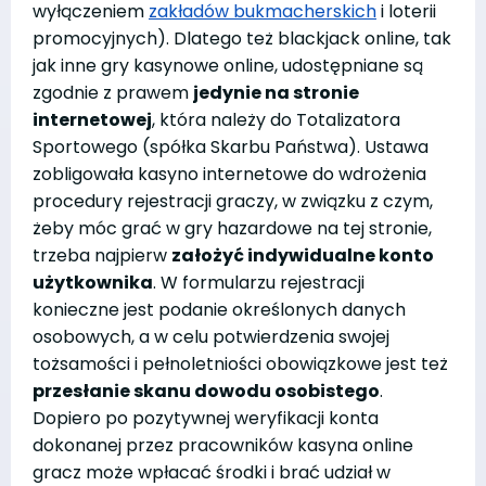
wyłączeniem
zakładów bukmacherskich
i loterii
promocyjnych). Dlatego też blackjack online, tak
jak inne gry kasynowe online, udostępniane są
zgodnie z prawem
jedynie na stronie
internetowej
, która należy do Totalizatora
Sportowego (spółka Skarbu Państwa). Ustawa
zobligowała kasyno internetowe do wdrożenia
procedury rejestracji graczy, w związku z czym,
żeby móc grać w gry hazardowe na tej stronie,
trzeba najpierw
założyć indywidualne konto
użytkownika
. W formularzu rejestracji
konieczne jest podanie określonych danych
osobowych, a w celu potwierdzenia swojej
tożsamości i pełnoletniości obowiązkowe jest też
przesłanie skanu dowodu osobistego
.
Dopiero po pozytywnej weryfikacji konta
dokonanej przez pracowników kasyna online
gracz może wpłacać środki i brać udział w