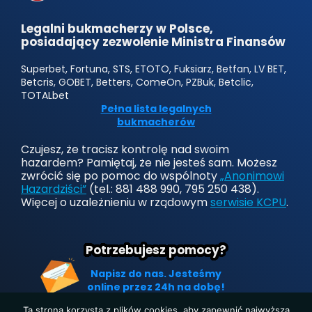
Legalni bukmacherzy w Polsce,
posiadający zezwolenie Ministra Finansów
Superbet, Fortuna, STS, ETOTO, Fuksiarz, Betfan, LV BET,
Betcris, GOBET, Betters, ComeOn, PZBuk, Betclic,
TOTALbet
Pełna lista legalnych
bukmacherów
Czujesz, że tracisz kontrolę nad swoim
hazardem? Pamiętaj, że nie jesteś sam. Możesz
zwrócić się po pomoc do wspólnoty
„Anonimowi
Hazardziści”
(tel.: 881 488 990, 795 250 438).
Więcej o uzależnieniu w rządowym
serwisie KCPU
.
Potrzebujesz pomocy?
Napisz do nas. Jesteśmy
online przez 24h na dobę!
Ta strona korzysta z plików cookies, aby zapewnić najwyższą