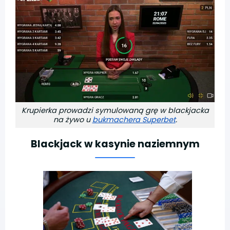
Krupierka prowadzi symulowaną grę w blackjacka
na żywo u
bukmachera Superbet
.
Blackjack w kasynie naziemnym