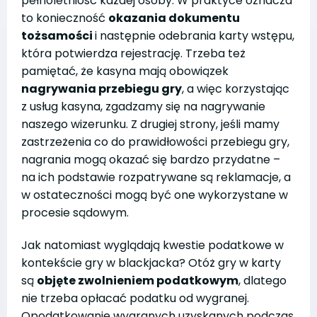
pełnoletniość każdej osoby. W praktyce oznacza
to konieczność
okazania dokumentu
tożsamości
i następnie odebrania karty wstępu,
która potwierdza rejestrację. Trzeba też
pamiętać, że kasyna mają obowiązek
nagrywania przebiegu gry
, a więc korzystając
z usług kasyna, zgadzamy się na nagrywanie
naszego wizerunku. Z drugiej strony, jeśli mamy
zastrzeżenia co do prawidłowości przebiegu gry,
nagrania mogą okazać się bardzo przydatne –
na ich podstawie rozpatrywane są reklamacje, a
w ostateczności mogą być one wykorzystane w
procesie sądowym.
Jak natomiast wyglądają kwestie podatkowe w
kontekście gry w blackjacka? Otóż gry w karty
są
objęte zwolnieniem podatkowym
, dlatego
nie trzeba opłacać podatku od wygranej.
Opodatkowanie wygranych uzyskanych podczas