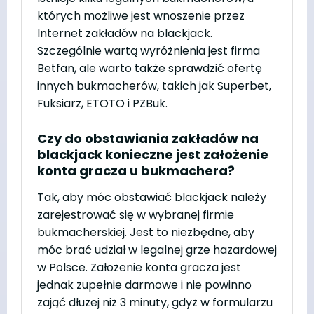
których możliwe jest wnoszenie przez
Internet zakładów na blackjack.
Szczególnie wartą wyróżnienia jest firma
Betfan, ale warto także sprawdzić ofertę
innych bukmacherów, takich jak Superbet,
Fuksiarz, ETOTO i PZBuk.
Czy do obstawiania zakładów na
blackjack konieczne jest założenie
konta gracza u bukmachera?
Tak, aby móc obstawiać blackjack należy
zarejestrować się w wybranej firmie
bukmacherskiej. Jest to niezbędne, aby
móc brać udział w legalnej grze hazardowej
w Polsce. Założenie konta gracza jest
jednak zupełnie darmowe i nie powinno
zająć dłużej niż 3 minuty, gdyż w formularzu