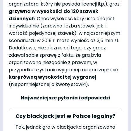
organizatora, który nie posiada licencji itp.), grozi
grzywna w wysokości do 120 stawek
dziennych
. Choć wysokość kary ustalana jest
indywidualnie (zarówno liczba stawek, jak i
wartość pojedynczej stawek), w najczarniejszym
scenariuszu w 2019 r. może wynieść aż 3,5 mln zł.
Dodatkowo, niezależnie od tego, czy gracz
zdawał sobie sprawę z faktu, że gra była
organizowana niezgodnie z prawem, w
przypadku uzyskania wygranej musi on zapłacić
karę równą wysokości tej wygranej
(niepomniejszonej o kwotę stawki).
Najważniejsze pytania i odpowiedzi
Czy blackjack jest w Polsce legalny?
Tak, jednak gra w blackjacka organizowana