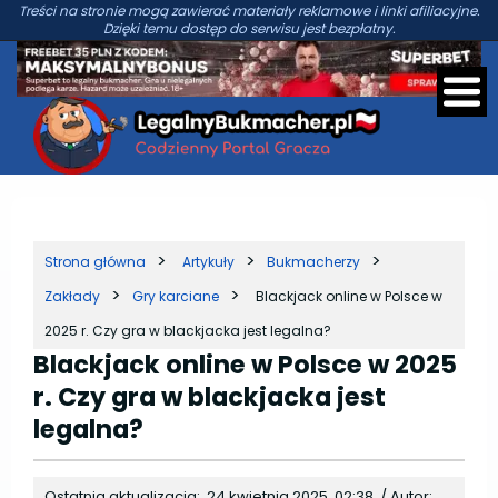
Treści na stronie mogą zawierać materiały reklamowe i linki afiliacyjne.
Dzięki temu dostęp do serwisu jest bezpłatny.
Strona główna
Artykuły
Bukmacherzy
Zakłady
Gry karciane
Blackjack online w Polsce w
2025 r. Czy gra w blackjacka jest legalna?
Blackjack online w Polsce w 2025
r. Czy gra w blackjacka jest
legalna?
Ostatnia aktualizacja:
24 kwietnia 2025, 02:38
/
Autor: