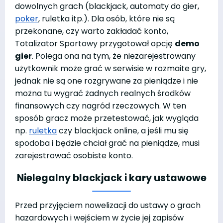
dowolnych grach (blackjack, automaty do gier,
poker
, ruletka itp.). Dla osób, które nie są
przekonane, czy warto zakładać konto,
Totalizator Sportowy przygotował opcję
demo
gier
. Polega ona na tym, że niezarejestrowany
użytkownik może grać w serwisie w rozmaite gry,
jednak nie są one rozgrywane za pieniądze i nie
można tu wygrać żadnych realnych środków
finansowych czy nagród rzeczowych. W ten
sposób gracz może przetestować, jak wygląda
np.
ruletka
czy blackjack online, a jeśli mu się
spodoba i będzie chciał grać na pieniądze, musi
zarejestrować osobiste konto.
Nielegalny blackjack i kary ustawowe
Przed przyjęciem nowelizacji do ustawy o grach
hazardowych i wejściem w życie jej zapisów