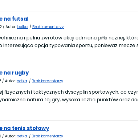
 na futsal
22
/
Autor:
betka
/
Brak komentarzy
echniczna i pełna zwrotów akcji odmiana piłki nożnej, kt
o interesująca opcja typowania sportu, ponieważ mecze 
e na rugby
7
/
Autor:
betka
/
Brak komentarzy
iej fizycznych i taktycznych dyscyplin sportowych, co c
namiczna natura tej gry, wysoka liczba punktów oraz do
 na tenis stołowy
6
/
Autor:
betka
/
Brak komentarzy