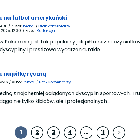
 na futbol amerykański
9:30
/
Autor:
betka
/
Brak komentarzy
 2025, 12:30
/
Przez:
Redakcja
 Polsce nie jest tak popularny jak piłka nożna czy siatk
dyscypliny i prestiżowe wydarzenia, takie…
 na piłkę ręczną
09:46
/
Autor:
betka
/
Brak komentarzy
 jedną z najchętniej oglądanych dyscyplin sportowych. Tr
iąga nie tylko kibiców, ale i profesjonalnych…
1
2
3
4
…
11