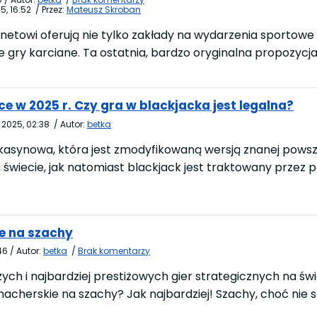
5, 16:52
/
Przez:
Mateusz Skroban
netowi oferują nie tylko zakłady na wydarzenia sportowe
 gry karciane. Ta ostatnia, bardzo oryginalna propozycja
ce w 2025 r. Czy gra w blackjacka jest legalna?
 2025, 02:38
/
Autor:
betka
 kasynowa, która jest zmodyfikowaną wersją znanej powsze
świecie, jak natomiast blackjack jest traktowany przez p
e na szachy
46
/
Autor:
betka
/
Brak komentarzy
zych i najbardziej prestiżowych gier strategicznych na ś
acherskie na szachy? Jak najbardziej! Szachy, choć nie 