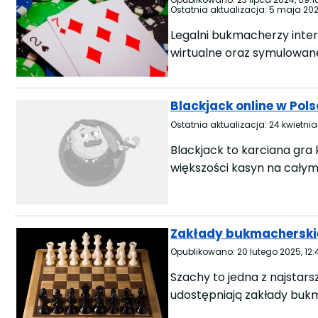
Ostatnia aktualizacja:
5 maja 202
Legalni bukmacherzy inter
wirtualne oraz symulowane
Blackjack online w Pols
Ostatnia aktualizacja:
24 kwietnia
Blackjack to karciana gra
większości kasyn na całym 
Zakłady bukmacherski
Opublikowano:
20 lutego 2025, 12:
Szachy to jedna z najstars
udostępniają zakłady bukm