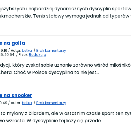
najszybszych i najbardziej dynamicznych dyscyplin sporto
ukmacherskie. Tenis stołowy wymaga jednak od typerów s
 na golfa
09:16
/
Autor:
betka
/
Brak komentarzy
25, 20:54
/
Przez:
Redakcja
dycji, który zyskał sobie uznanie zarówno wśród miłośników
ra. Choć w Polsce dyscyplina ta nie jest…
e na snooker
10:49
/
Autor:
betka
/
Brak komentarzy
to mylony z bilardem, ale w ostatnim czasie sport ten zys
 wzrasta. W dyscyplinie tej liczy się przede…