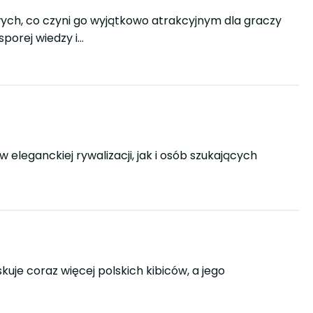
wych, co czyni go wyjątkowo atrakcyjnym dla graczy
porej wiedzy i…
 eleganckiej rywalizacji, jak i osób szukających
kuje coraz więcej polskich kibiców, a jego