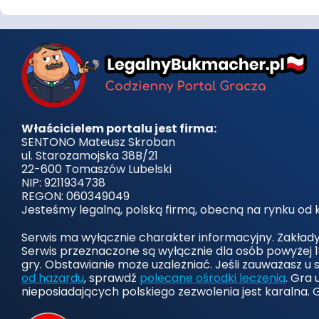
Właścicielem portalu jest firma:
SENTONO Mateusz Skroban
ul. Starozamojska 38B/21
22-600 Tomaszów Lubelski
NIP: 9211934738
REGON: 060349049
Jesteśmy legalną, polską firmą, obecną na rynku od k
Serwis ma wyłącznie charakter informacyjny. Zakład
Serwis przeznaczone są wyłącznie dla osób powyżej 1
gry. Obstawianie może uzależniać. Jeśli zauważasz u 
od hazardu
, sprawdź
polecane ośrodki leczenia
. Gra
nieposiadających polskiego zezwolenia jest karalna. 