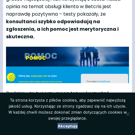
opinia na temat obsługi klienta w Betcris jest
naprawdę pozytywna – testy pokazały, że
konsultanci szybko odpowiadają na
zgłoszenia, a ich pomoc jest merytoryczna i
skuteczna.
Dodajmy, że typerzy mogą też wykorzystać
materiały informacyjne, które zamieszczone
Ta strona korzysta z plików cookies, aby zapewnić najwyższą
jakość usług. Korzystając ze strony zgadzasz się na ich użycie.
zostały na stronie internetowej Betcris. Opinie na
W każdej chwili możesz dokonać zmian dotyczących cookies w
temat sekcji
„FAQ”,
„Jak obstawiać mecze?
swojej przeglądarce.
Przewodnik krok po kroku”
i
„Kursy
Akceptuję
bukmacherskie”
powinny być dobre, gdyż