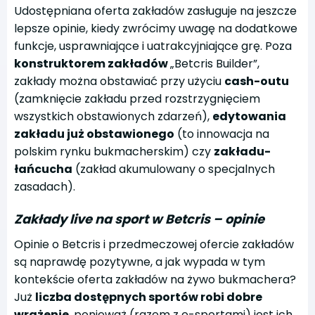
Udostępniana oferta zakładów zasługuje na jeszcze
lepsze opinie, kiedy zwrócimy uwagę na dodatkowe
funkcje, usprawniające i uatrakcyjniające grę. Poza
konstruktorem zakładów
„Betcris Builder”,
zakłady można obstawiać przy użyciu
cash-outu
(zamknięcie zakładu przed rozstrzygnięciem
wszystkich obstawionych zdarzeń),
edytowania
zakładu już obstawionego
(to innowacja na
polskim rynku bukmacherskim) czy
zakładu-
łańcucha
(zakład akumulowany o specjalnych
zasadach).
Zakłady live na sport w Betcris – opinie
Opinie o Betcris i przedmeczowej ofercie zakładów
są naprawdę pozytywne, a jak wypada w tym
kontekście oferta zakładów na żywo bukmachera?
Już
liczba dostępnych sportów robi dobre
wrażenie
, ponieważ (razem z e-sportami) jest ich