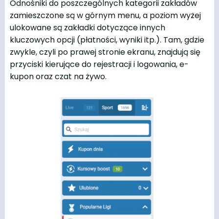
Odnośniki do poszczególnych kategorii zakładów
zamieszczone są w górnym menu, a poziom wyżej
ulokowane są zakładki dotyczące innych
kluczowych opcji (płatności, wyniki itp.). Tam, gdzie
zwykle, czyli po prawej stronie ekranu, znajdują się
przyciski kierujące do rejestracji i logowania, e-
kupon oraz czat na żywo.