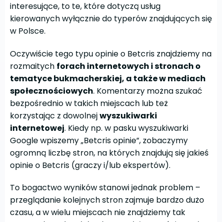
interesujące, to te, które dotyczą usług
kierowanych wyłącznie do typerów znajdujących się
w Polsce.
Oczywiście tego typu opinie o Betcris znajdziemy na
rozmaitych
forach internetowych i stronach o
tematyce bukmacherskiej, a także w mediach
społecznościowych
. Komentarzy można szukać
bezpośrednio w takich miejscach lub też
korzystając z dowolnej
wyszukiwarki
internetowej
. Kiedy np. w pasku wyszukiwarki
Google wpiszemy „Betcris opinie”, zobaczymy
ogromną liczbę stron, na których znajdują się jakieś
opinie o Betcris (graczy i/lub ekspertów).
To bogactwo wyników stanowi jednak problem –
przeglądanie kolejnych stron zajmuje bardzo dużo
czasu, a w wielu miejscach nie znajdziemy tak