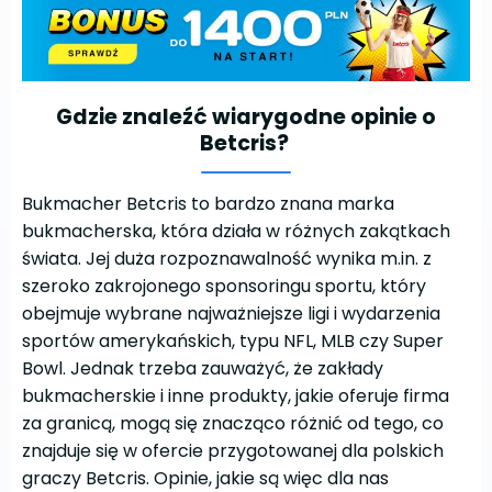
Gdzie znaleźć wiarygodne opinie o
Betcris?
Bukmacher Betcris to bardzo znana marka
bukmacherska, która działa w różnych zakątkach
świata. Jej duża rozpoznawalność wynika m.in. z
szeroko zakrojonego sponsoringu sportu, który
obejmuje wybrane najważniejsze ligi i wydarzenia
sportów amerykańskich, typu NFL, MLB czy Super
Bowl. Jednak trzeba zauważyć, że zakłady
bukmacherskie i inne produkty, jakie oferuje firma
za granicą, mogą się znacząco różnić od tego, co
znajduje się w ofercie przygotowanej dla polskich
graczy Betcris. Opinie, jakie są więc dla nas