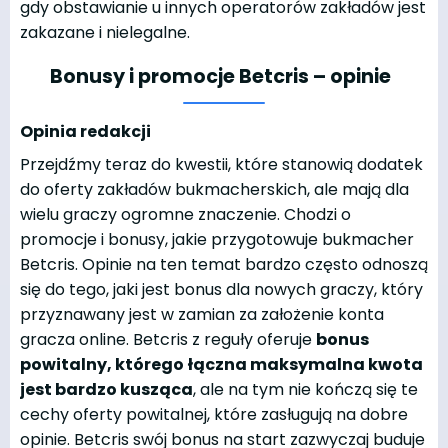
gdy obstawianie u innych operatorów zakładów jest
zakazane i nielegalne.
Bonusy i promocje Betcris – opinie
Opinia redakcji
Przejdźmy teraz do kwestii, które stanowią dodatek
do oferty zakładów bukmacherskich, ale mają dla
wielu graczy ogromne znaczenie. Chodzi o
promocje i bonusy, jakie przygotowuje bukmacher
Betcris. Opinie na ten temat bardzo często odnoszą
się do tego, jaki jest bonus dla nowych graczy, który
przyznawany jest w zamian za założenie konta
gracza online. Betcris z reguły oferuje
bonus
powitalny, którego łączna maksymalna kwota
jest bardzo kusząca
, ale na tym nie kończą się te
cechy oferty powitalnej, które zasługują na dobre
opinie. Betcris swój bonus na start zazwyczaj buduje