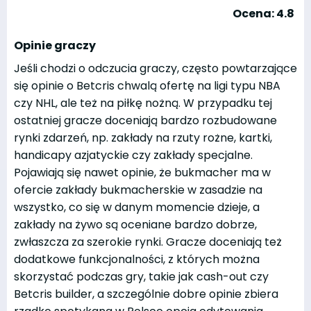
Ocena: 4.8
Opinie graczy
Jeśli chodzi o odczucia graczy, często powtarzające
się opinie o Betcris chwalą ofertę na ligi typu NBA
czy NHL, ale też na piłkę nożną. W przypadku tej
ostatniej gracze doceniają bardzo rozbudowane
rynki zdarzeń, np. zakłady na rzuty rożne, kartki,
handicapy azjatyckie czy zakłady specjalne.
Pojawiają się nawet opinie, że bukmacher ma w
ofercie zakłady bukmacherskie w zasadzie na
wszystko, co się w danym momencie dzieje, a
zakłady na żywo są oceniane bardzo dobrze,
zwłaszcza za szerokie rynki. Gracze doceniają też
dodatkowe funkcjonalności, z których można
skorzystać podczas gry, takie jak cash-out czy
Betcris builder, a szczególnie dobre opinie zbiera