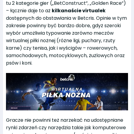
tu 2 kategorie gier („BetConstruct”, „Golden Race”)
– łącznie daje to aż
kilkanaście virtualek
dostępnych do obstawiania w Betcris. Opinie w tym
zakresie powinny być bardzo dobre, gdyż szeroki
wybór umożliwia typowanie zarówno meczów
wirtualnej piłki nożnej (różne ligi, puchary, rzuty
karne) czy tenisa, jak i wyścigów – rowerowych,
samochodowych, motocyklowych, żużlowych oraz
psów i koni.
Gracze nie powinni też narzekać na udostępniane
rynki zdarzeń czy narzędzia takie jak komputerowe