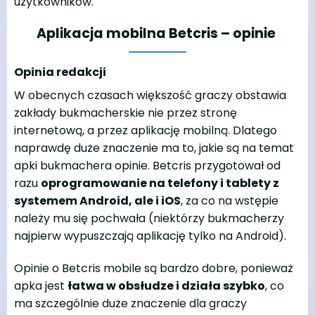
użytkowników.
Aplikacja mobilna Betcris – opinie
Opinia redakcji
W obecnych czasach większość graczy obstawia
zakłady bukmacherskie nie przez stronę
internetową, a przez aplikację mobilną. Dlatego
naprawdę duże znaczenie ma to, jakie są na temat
apki bukmachera opinie. Betcris przygotował od
razu
oprogramowanie na telefony i tablety z
systemem Android, ale i iOS
, za co na wstępie
należy mu się pochwała (niektórzy bukmacherzy
najpierw wypuszczają aplikację tylko na Android).
Opinie o Betcris mobile są bardzo dobre, ponieważ
apka jest
łatwa w obsłudze i działa szybko
, co
ma szczególnie duże znaczenie dla graczy