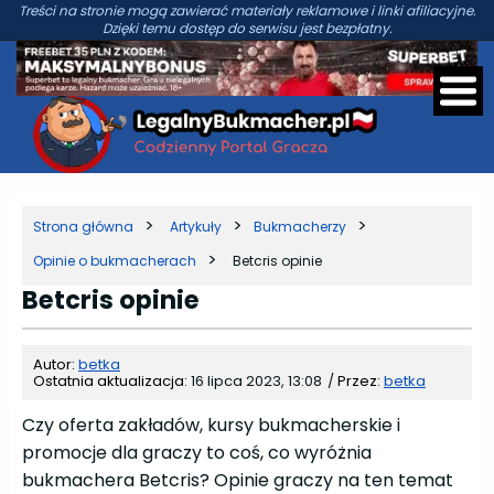
Treści na stronie mogą zawierać materiały reklamowe i linki afiliacyjne.
Dzięki temu dostęp do serwisu jest bezpłatny.
Strona główna
Artykuły
Bukmacherzy
Opinie o bukmacherach
Betcris opinie
Betcris opinie
Autor:
betka
Ostatnia aktualizacja:
16 lipca 2023, 13:08
/
Przez:
betka
Czy oferta zakładów, kursy bukmacherskie i
promocje dla graczy to coś, co wyróżnia
bukmachera Betcris? Opinie graczy na ten temat