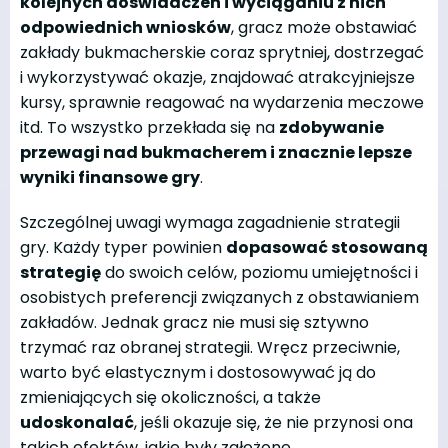
kolejnych doświadczeń i wyciąganiu z nich
odpowiednich wniosków
, gracz może obstawiać
zakłady bukmacherskie coraz sprytniej, dostrzegać
i wykorzystywać okazje, znajdować atrakcyjniejsze
kursy, sprawnie reagować na wydarzenia meczowe
itd. To wszystko przekłada się na
zdobywanie
przewagi nad bukmacherem i znacznie lepsze
wyniki finansowe gry
.
Szczególnej uwagi wymaga zagadnienie strategii
gry. Każdy typer powinien
dopasować stosowaną
strategię
do swoich celów, poziomu umiejętności i
osobistych preferencji związanych z obstawianiem
zakładów. Jednak gracz nie musi się sztywno
trzymać raz obranej strategii. Wręcz przeciwnie,
warto być elastycznym i dostosowywać ją do
zmieniających się okoliczności, a także
udoskonalać
, jeśli okazuje się, że nie przynosi ona
takich efektów, jakie były założone.