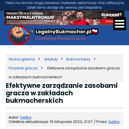
Treści na stronie mogą zawierać materiały reklamowe i linki afiliacyjne.
Dzięki temu dostęp do serwisu jest bezpłatny.
Strona główna
Artykuły
Bukmacherzy
Poradnik gracza
Efektywne zarządzanie zasobami gracza
w zakładach bukmacherskich
Efektywne zarządzanie zasobami
gracza w zakładach
bukmacherskich
Autor:
betka
Ostatnia aktualizacja:
19 listopada 2023, 21:07
/
Przez:
betka