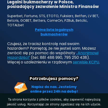
Legalni bukmacherzy w Polsce,
posiadający zezwolenie Ministra Finansów
Superbet, Fortuna, STS, ETOTO, Fuksiarz, Betfan, LV BET,
Betcris, GOBET, Betters, ComeOn, PZBuk, Betclic,
TOTALbet
Pełna lista legalnych
bukmacherów
Czujesz, że tracisz kontrolę nad swoim
hazardem? Pamiętaj, że nie jesteś sam. Możesz
zwrócić się po pomoc do wspólnoty
„Anonimowi
Hazardziści”
(tel.: 881 488 990, 795 250 438).
Więcej o uzależnieniu w rządowym
serwisie KCPU
.
Potrzebujesz pomocy?
Napisz do nas. Jesteśmy
online przez 24h na dobę!
Ta strona korzysta z plików cookies, aby zapewnić najwyższą
jakość usług. Korzystając ze strony zgadzasz się na ich użycie.