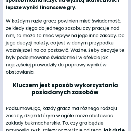
sposób można liczyć na wyższą skuteczność i
lepsze wyniki finansowe gry.
W każdym razie gracz powinien mieć świadomość,
że kiedy sięga do jednego zasobu czy pracuje nad
nim, to może to mieć wpływ na jego inne zasoby. Do
jego decyzji należy, co jest w danym przypadku
ważniejsze i na co postawić. Ważne, żeby decyzje te
były podejmowane świadomie i w efekcie jak
najczęściej prowadziły do poprawy wyników
obstawiania.
Kluczem jest sposób wykorzystania
posiadanych zasobów
Podsumowując, każdy gracz ma różnego rodzaju
zasoby, dzięki którym w ogóle może obstawiać
zakłady bukmacherskie. To, czy gra będzie
przynosiła zysk, zależy oczywiście od tego,
jak duże