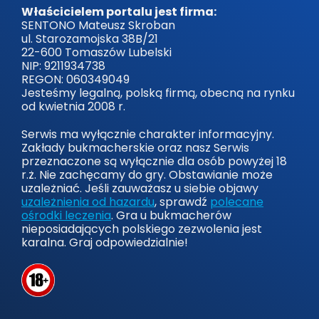
Właścicielem portalu jest firma:
SENTONO Mateusz Skroban
ul. Starozamojska 38B/21
22-600 Tomaszów Lubelski
NIP: 9211934738
REGON: 060349049
Jesteśmy legalną, polską firmą, obecną na rynku
od kwietnia 2008 r.
Serwis ma wyłącznie charakter informacyjny.
Zakłady bukmacherskie oraz nasz Serwis
przeznaczone są wyłącznie dla osób powyżej 18
r.ż. Nie zachęcamy do gry. Obstawianie może
uzależniać. Jeśli zauważasz u siebie objawy
uzależnienia od hazardu
, sprawdź
polecane
ośrodki leczenia
. Gra u bukmacherów
nieposiadających polskiego zezwolenia jest
karalna. Graj odpowiedzialnie!