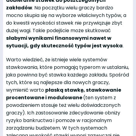
dobieranie stawek do poszczególnych
zakładów
. Na początku wielu graczy bardzo
mocno skupia się na wyborze właściwych typów, a
do kwestii wysokości stawek nie przywiązuje zbyt
dużej wagi. Takie podejście może skutkować
słabymi wynikami finansowymi nawet w
sytuacji, gdy skuteczność typów jest wysoka
.
Warto wiedzieć, że istnieje wiele systemów
stawkowania, które pomagają typerom w ustalaniu,
jaka powinna być stawka każdego zakładu. Spośród
tych, które są najlepsze dla nowych graczy,
wymienić warto
płaską stawkę, stawkowanie
procentowane i modulowane
(ten system z
powodzeniem stosuje też wielu doświadczonych
graczy). Ich zastosowanie zdecydowanie obniży
ryzyko bankructwa i pomoże w racjonalnym
zarządzaniu budżetem. W tych systemach
zalecana wysokość stawki wynosi zazwyczaj nie