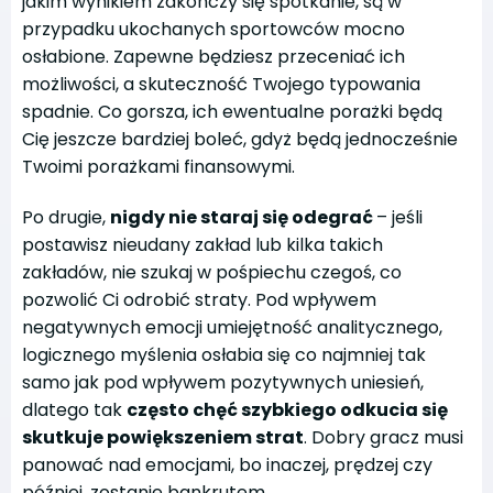
jakim wynikiem zakończy się spotkanie, są w
przypadku ukochanych sportowców mocno
osłabione. Zapewne będziesz przeceniać ich
możliwości, a skuteczność Twojego typowania
spadnie. Co gorsza, ich ewentualne porażki będą
Cię jeszcze bardziej boleć, gdyż będą jednocześnie
Twoimi porażkami finansowymi.
Po drugie,
nigdy nie staraj się odegrać
– jeśli
postawisz nieudany zakład lub kilka takich
zakładów, nie szukaj w pośpiechu czegoś, co
pozwolić Ci odrobić straty. Pod wpływem
negatywnych emocji umiejętność analitycznego,
logicznego myślenia osłabia się co najmniej tak
samo jak pod wpływem pozytywnych uniesień,
dlatego tak
często chęć szybkiego odkucia się
skutkuje powiększeniem strat
. Dobry gracz musi
panować nad emocjami, bo inaczej, prędzej czy
później, zostanie bankrutem.