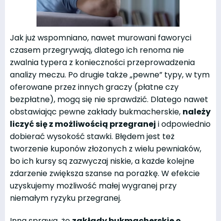
Jak już wspomniano, nawet murowani faworyci
czasem przegrywają, dlatego ich renoma nie
zwalnia typera z konieczności przeprowadzenia
analizy meczu. Po drugie także „pewne” typy, w tym
oferowane przez innych graczy (płatne czy
bezpłatne), mogą się nie sprawdzić. Dlatego nawet
obstawiając pewne zakłady bukmacherskie,
należy
liczyć się z możliwością przegranej
i odpowiednio
dobierać wysokość stawki. Błędem jest też
tworzenie kuponów złożonych z wielu pewniaków,
bo ich kursy są zazwyczaj niskie, a każde kolejne
zdarzenie zwiększa szanse na porażkę. W efekcie
uzyskujemy możliwość małej wygranej przy
niemałym ryzyku przegranej.
Inna sprawa, że
zakłady bukmacherskie o