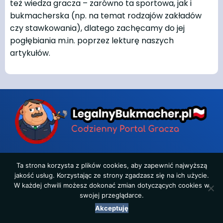
też wiedza gracza – zarówno ta sportowa, jak i
bukmacherska (np. na temat rodzajów zakładów
czy stawkowania), dlatego zachęcamy do jej
pogłębiania m.in. poprzez lekturę naszych
artykułów.
Właścicielem portalu jest firma:
Ta strona korzysta z plików cookies, aby zapewnić najwyższą
SENTONO Mateusz Skroban
jakość usług. Korzystając ze strony zgadzasz się na ich użycie.
ul. Starozamojska 38B/21
W każdej chwili możesz dokonać zmian dotyczących cookies w
22-600 Tomaszów Lubelski
NIP: 9211934738
swojej przeglądarce.
REGON: 060349049
Akceptuję
Jesteśmy legalną, polską firmą, obecną na rynku