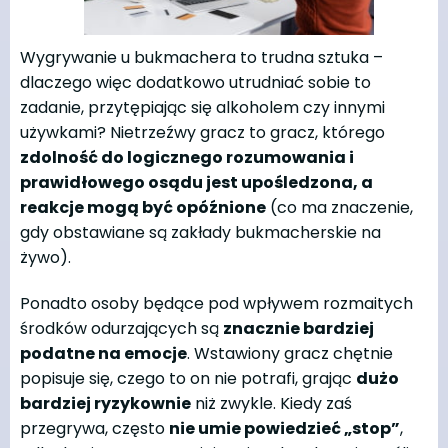
Wygrywanie u bukmachera to trudna sztuka –
dlaczego więc dodatkowo utrudniać sobie to
zadanie, przytępiając się alkoholem czy innymi
używkami? Nietrzeźwy gracz to gracz, którego
zdolność do logicznego rozumowania i
prawidłowego osądu jest upośledzona, a
reakcje mogą być opóźnione
(co ma znaczenie,
gdy obstawiane są zakłady bukmacherskie na
żywo).
Ponadto osoby będące pod wpływem rozmaitych
środków odurzających są
znacznie bardziej
podatne na emocje
. Wstawiony gracz chętnie
popisuje się, czego to on nie potrafi, grając
dużo
bardziej ryzykownie
niż zwykle. Kiedy zaś
przegrywa, często
nie umie powiedzieć „stop”
,