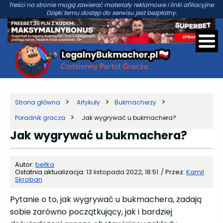
Treści na stronie mogą zawierać materiały reklamowe i linki afiliacyjne.
Dzięki temu dostęp do serwisu jest bezpłatny.
Strona główna
Artykuły
Bukmacherzy
Poradnik gracza
Jak wygrywać u bukmachera?
Jak wygrywać u bukmachera?
Autor:
betka
Ostatnia aktualizacja:
13 listopada 2022, 18:51
/
Przez:
Kamil
Skroban
Pytanie o to, jak wygrywać u bukmachera, zadają
sobie zarówno początkujący, jak i bardziej