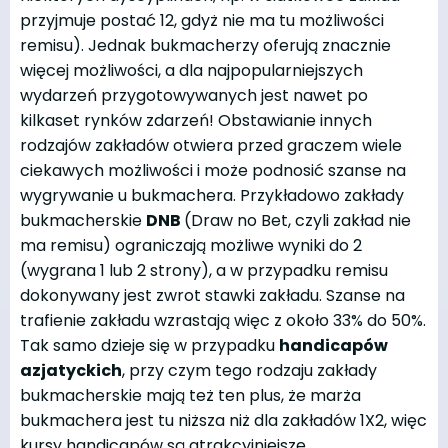
przyjmuje postać 12, gdyż nie ma tu możliwości
remisu). Jednak bukmacherzy oferują znacznie
więcej możliwości, a dla najpopularniejszych
wydarzeń przygotowywanych jest nawet po
kilkaset rynków zdarzeń! Obstawianie innych
rodzajów zakładów otwiera przed graczem wiele
ciekawych możliwości i może podnosić szanse na
wygrywanie u bukmachera. Przykładowo zakłady
bukmacherskie
DNB
(Draw no Bet, czyli zakład nie
ma remisu) ograniczają możliwe wyniki do 2
(wygrana 1 lub 2 strony), a w przypadku remisu
dokonywany jest zwrot stawki zakładu. Szanse na
trafienie zakładu wzrastają więc z około 33% do 50%.
Tak samo dzieje się w przypadku
handicapów
azjatyckich
, przy czym tego rodzaju zakłady
bukmacherskie mają też ten plus, że marża
bukmachera jest tu niższa niż dla zakładów 1X2, więc
kursy handicapów są atrakcyjniejsze.