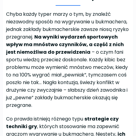
Chyba każdy typer marzy o tym, by znaleźć
niezawodny sposób na wygrywanie u bukmachera,
jednak zakłady bukmacherskie zawsze niosą ryzyko
przegranej.
Na wyniki wydarzeń sportowych
wpływ ma mnóstwo czynników, a część z nich
jest niemożliwa do przewidzenia
– o czym fani
sportu wiedzą przecież doskonale. Każdy kibic bez
problemu może wymienić mnóstwo meczów, kiedy
to na 100% wygrać miał „pewniak”, tymczasem coś
poszło nie tak… Nagła kontuzja, świeży konflikt w
drużynie czy zwyczajnie – słabszy dzień zawodnika i
już „pewne” zakłady bukmacherskie okazują się
przegrane.
Co prawda istnieją różnego typu
strategie czy
techniki gry
, których stosowanie ma zapewnić
graczom wygrywanie u bukmachera. Niestety,
ich