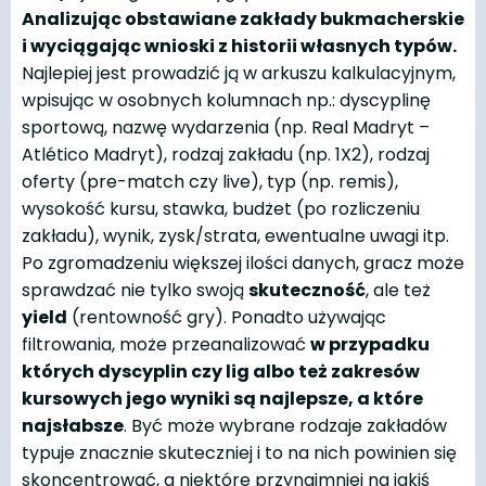
Analizując obstawiane zakłady bukmacherskie
i wyciągając wnioski z historii własnych typów.
Najlepiej jest prowadzić ją w arkuszu kalkulacyjnym,
wpisując w osobnych kolumnach np.: dyscyplinę
sportową, nazwę wydarzenia (np. Real Madryt –
Atlético Madryt), rodzaj zakładu (np. 1X2), rodzaj
oferty (pre-match czy live), typ (np. remis),
wysokość kursu, stawka, budżet (po rozliczeniu
zakładu), wynik, zysk/strata, ewentualne uwagi itp.
Po zgromadzeniu większej ilości danych, gracz może
sprawdzać nie tylko swoją
skuteczność
, ale też
yield
(rentowność gry). Ponadto używając
filtrowania, może przeanalizować
w przypadku
których dyscyplin czy lig albo też zakresów
kursowych jego wyniki są najlepsze, a które
najsłabsze
. Być może wybrane rodzaje zakładów
typuje znacznie skuteczniej i to na nich powinien się
skoncentrować, a niektóre przynajmniej na jakiś