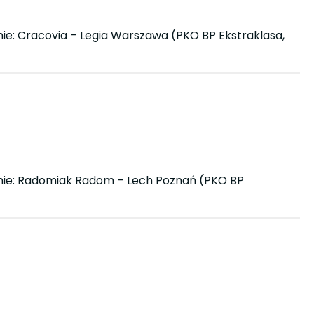
ie: Cracovia – Legia Warszawa (PKO BP Ekstraklasa,
onie: Radomiak Radom – Lech Poznań (PKO BP