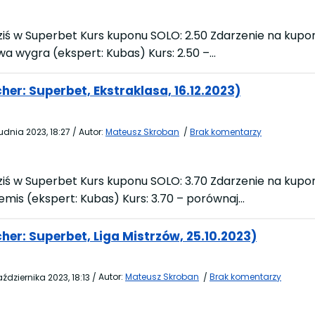
ś w Superbet Kurs kuponu SOLO: 2.50 Zdarzenie na kupon
wa wygra (ekspert: Kubas) Kurs: 2.50 –…
er: Superbet, Ekstraklasa, 16.12.2023)
udnia 2023, 18:27
/
Autor:
Mateusz Skroban
/
Brak komentarzy
iś w Superbet Kurs kuponu SOLO: 3.70 Zdarzenie na kup
remis (ekspert: Kubas) Kurs: 3.70 – porównaj…
er: Superbet, Liga Mistrzów, 25.10.2023)
ździernika 2023, 18:13
/
Autor:
Mateusz Skroban
/
Brak komentarzy