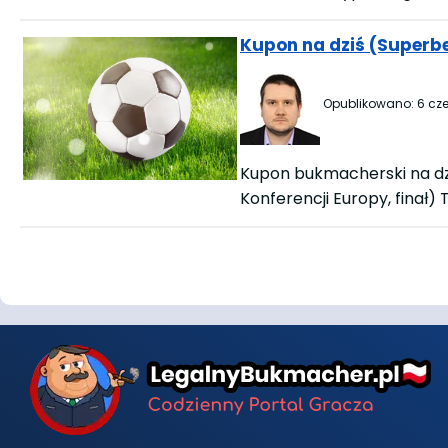
Kupon na dziś (Superbet
Opublikowano:
6 cze
Kupon bukmacherski na dzi
Konferencji Europy, finał)