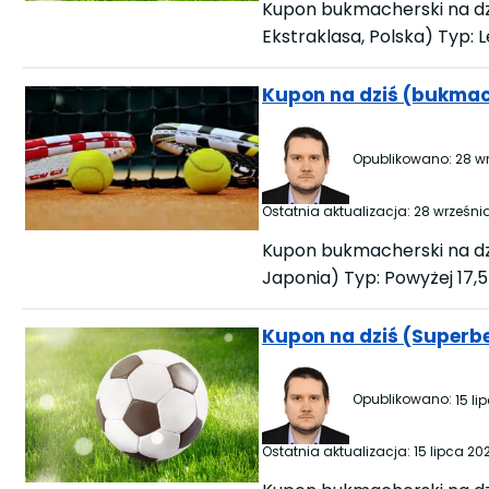
Kupon bukmacherski na dz
Ekstraklasa, Polska) Typ: 
Kupon na dziś (bukmach
Opublikowano:
28 w
Ostatnia aktualizacja:
28 września
Kupon bukmacherski na dzi
Japonia) Typ: Powyżej 17
Kupon na dziś (Superbe
Opublikowano:
15 li
Ostatnia aktualizacja:
15 lipca 202