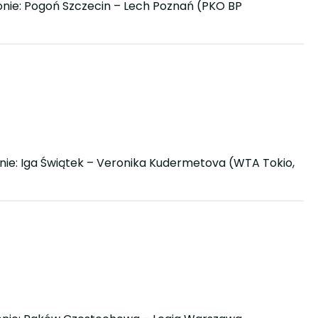
nie: Pogoń Szczecin – Lech Poznań (PKO BP
ie: Iga Świątek – Veronika Kudermetova (WTA Tokio,