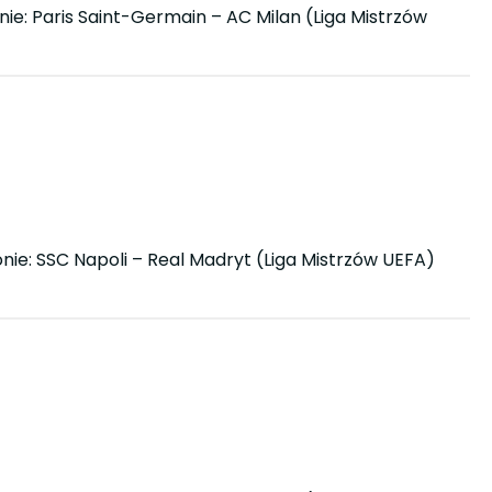
e: Paris Saint-Germain – AC Milan (Liga Mistrzów
ie: SSC Napoli – Real Madryt (Liga Mistrzów UEFA)