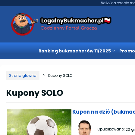
Treści na stronie mo
Ranking bukmacherów 11/2025
Promo
Strona główna
Kupony SOLO
Kupony SOLO
Kupon na dziś (bukmach
Opublikowano:
20 gr