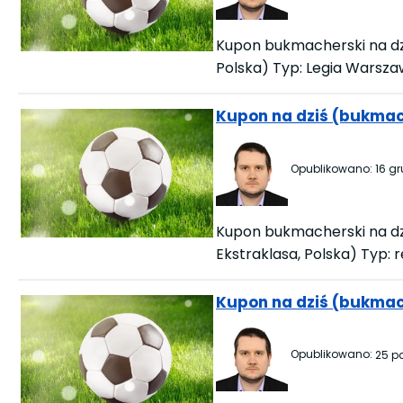
Kupon bukmacherski na dzi
Polska) Typ: Legia Warsza
Kupon na dziś (bukmach
Opublikowano:
16 gr
Kupon bukmacherski na dz
Ekstraklasa, Polska) Typ: 
Kupon na dziś (bukmach
Opublikowano:
25 pa