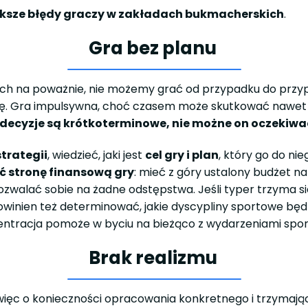
ksze błędy graczy w zakładach bukmacherskich
.
Gra bez planu
h na poważnie, nie możemy grać od przypadku do przypad
grę. Gra impulsywna, choć czasem może skutkować nawet 
decyzje są krótkoterminowe, nie możne on oczekiwa
strategii
, wiedzieć, jaki jest
cel gry i plan
, który go do n
ć stronę finansową gry
: mieć z góry ustalony budżet na
 pozwalać sobie na żadne odstępstwa. Jeśli typer trzyma s
powinien też determinować, jakie dyscypliny sportowe będz
entracja pomoże w byciu na bieżąco z wydarzeniami spo
Brak realizmu
więc o konieczności opracowania konkretnego i trzymające