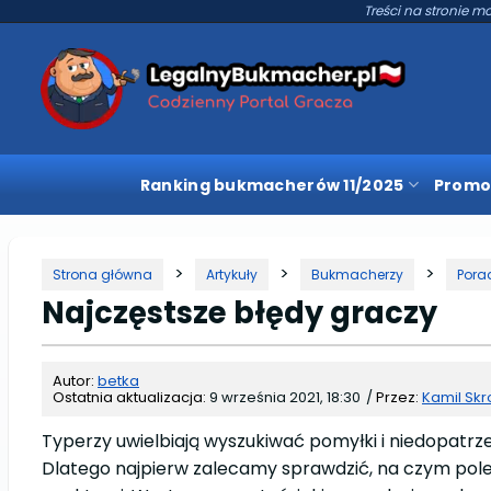
Treści na stronie mo
Ranking bukmacherów 11/2025
Promo
Strona główna
Artykuły
Bukmacherzy
Pora
Najczęstsze błędy graczy
Autor:
betka
Ostatnia aktualizacja:
9 września 2021, 18:30
/
Przez:
Kamil Sk
Typerzy uwielbiają wyszukiwać pomyłki i niedopatr
Dlatego najpierw zalecamy sprawdzić, na czym polega