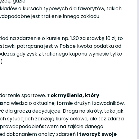
zcę, gdzie
akładów o kursach typowych dla faworytów, takich
 prawdopodobne jest trafienie innego zakładu
ład na zdarzenie o kursie np. 1.20 za stawkę 10 zł, to
j stawki potrącana jest w Polsce kwota podatku od
odczas gdy zysk z trafionego kuponu wyniesie tylko
ł).
zdarzenie sportowe.
Tok myślenia, który
asna wiedza o aktualnej formie drużyn i zawodników,
ć dla gracza decydujące. Droga na skróty, taka jak
sytuacjach zaniżają kursy celowo, ale też zdarza
ym prawdopodobieństwem na zajście danego
rzed dokonaniem analizy zdarzeń i
tworzyć swoje