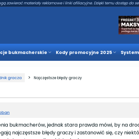
gą zawierać materiały reklamowe i linki afiliacyjne. Dzięki temu dostęp do se
cje bukmacherskie
Kody promocyjne 2025
System
dnik gracza
Najczęstsze błędy graczy
roban
zenia bukmacherów, jednak stara prawda mówi, by na dro
ją najczęstsze błędy graczy i zastanowić się, czy niektó