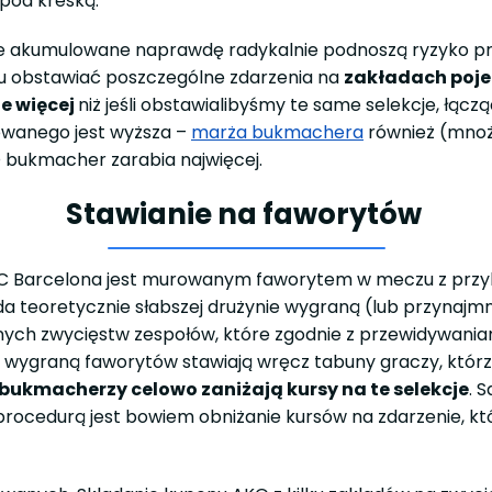
 pod kreską.
e akumulowane naprawdę radykalnie podnoszą ryzyko przegr
ostu obstawiać poszczególne zdarzenia na
zakładach poj
e więcej
niż jeśli obstawialibyśmy te same selekcje, łąc
owanego jest wyższa –
marża bukmachera
również (mnoży
 bukmacher zarabia najwięcej.
Stawianie na faworytów
 FC Barcelona jest murowanym faworytem w meczu z przy
i da teoretycznie słabszej drużynie wygraną (lub przynajmn
nych zwycięstw zespołów, które zgodnie z przewidywani
a wygraną faworytów stawiają wręcz tabuny graczy, którz
bukmacherzy celowo zaniżają kursy na te selekcje
. 
ocedurą jest bowiem obniżanie kursów na zdarzenie, kt