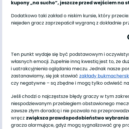
kupony
„
na sucho”,
jeszcze przed wejściem na 
Dodatkowo taki zakład o niskim kursie, który przeci
niejeden gracz zaprzepaścił wygraną z dokładnie pr
Ten punkt wydaje się być podstawowym i oczywisty
własnych emocji. Zupełnie inną kwestią jest to, że
i uatrakcyjnienia oglądania meczu. Jednak nasze por
zastanawiamy, się jak stawiać
zakłady bukmachersk
czy negatywne – są zbędne i mogą tylko odwieść n
Jeśli chodzi o najczęstsze błędy graczy w tym zakre
niespodziewanym przebiegiem obstawionego meczu i 
zawsze złym doradcą i nie pozwala na przeprowadze
wręcz
zwiększa prawdopodobieństwo wybrania błę
gracza alarmujące, gdyż mogą sygnalizować grę pr