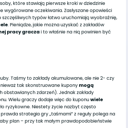
soby, które stawiają pierwsze kroki w dziedzinie
e wygórowane oczekiwania. Zasłyszane opowieści
o szczęśliwych typów łatwo uruchomiają wyobraźnię,
cele
. Pieniądze, jakie można uzyskać z zakładów
nej pracy gracza
i to właśnie na nią powinien być
uby. Taśmy to zakłady akumulowane, ale nie 2- czy
 ponieważ tak skonstruowane kupony
mogą
ch obstawianych zdarzeń). Jednak zakłady
ponu. Wielu graczy dodaje więc do kuponu
wiele
ało ryzykowne. Niestety życie nazbyt często
o prawda strategia gry „taśmami” z reguły polega na
o słaby plan – przy tak małym prawdopodobieństwie