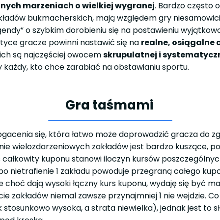
znych marzeniach o wielkiej wygranej
. Bardzo często o
akładów bukmacherskich, mają względem gry niesamowici
gendy” o szybkim dorobieniu się na postawieniu wyjątkow
tyce gracze powinni nastawić się na
realne, osiągalne 
ch są najczęściej owocem
skrupulatnej i systematycz
każdy, kto chce zarabiać na obstawianiu sportu.
Gra taśmami
gacenia się, która łatwo może doprowadzić gracza do zg
anie wielozdarzeniowych zakładów jest bardzo kuszące,
 całkowity kuponu stanowi iloczyn kursów poszczególny
 bo nietrafienie 1 zakładu powoduje przegraną całego ku
re choć dają wysoki łączny kurs kuponu, wydaję się być m
ście zakładów niemal zawsze przynajmniej 1 nie wejdzie. C
k stosunkowo wysoka, a strata niewielka), jednak jest t