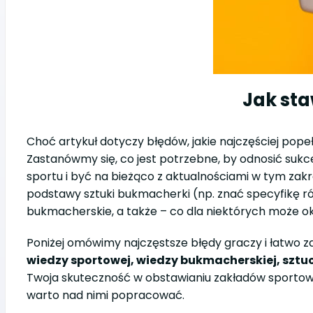
Jak st
Choć artykuł dotyczy błędów, jakie najczęściej pope
Zastanówmy się, co jest potrzebne, by odnosić sukc
sportu i być na bieżąco z aktualnościami w tym zakr
podstawy sztuki bukmacherki (np. znać specyfikę 
bukmacherskie, a także – co dla niektórych może o
Poniżej omówimy najczęstsze błędy graczy i łatwo z
wiedzy sportowej, wiedzy bukmacherskiej, sztu
Twoja skuteczność w obstawianiu zakładów sportowych
warto nad nimi popracować.