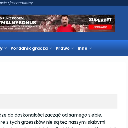
rwisu jest bezpłatny.
y
Poradnik gracza
Prawo
Inne
dze do doskonałości zacząć od samego siebie.
re z tych grzeszków nie są też naszymi słabymi