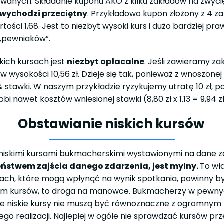
anych. Składanie kuponu AKO z kilku zakładów na zwycię
 wychodzi przeciętny
. Przykładowo kupon złożony z 4 z
 o wartości 1,68. Jest to niezbyt wysoki kurs i dużo bardziej
 „pewniaków”.
kich kursach jest
niezbyt opłacalne
. Jeśli zawieramy zak
wysokości 10,56 zł. Dzieje się tak, ponieważ z wnoszone
% stawki. W naszym przykładzie ryzykujemy utratę 10 zł, p
obi nawet kosztów wniesionej stawki (8,80 zł x 1.13 = 9,94 z
Obstawianie niskich kursów
ać niskimi kursami bukmacherskimi wystawionymi na dane 
ństwem zajścia danego zdarzenia, jest mylny.
To wł
ikach, które mogą wpłynąć na wynik spotkania, powinny by
im kursów, to droga na manowce. Bukmacherzy w pewnych 
, że niskie kursy nie muszą być równoznaczne z ogromn
jego realizacji. Najlepiej w ogóle nie sprawdzać kursów p