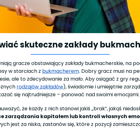
awiać skuteczne zakłady bukmach
łniają gracze obstawiający zakłady bukmacherskie, na po
esy w starciach z
bukmacherem
. Dobry gracz musi na 
esie, ale to zdecydowanie za mało. Aby osiągać z gry reg
różnych
rodzajów zakładów
), świadomie i umiejętnie zar
kazać się najtrudniejsze – panować nad swoimi emocjami
auważyć, że każdy z nich stanowi jakiś „brak”, jakąś nie
ce zarządzania kapitałem lub kontroli własnych emo
 jest za niska, zastanów się, które z pozycji zamieszcz