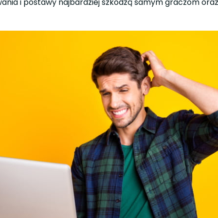
nia i postawy najbardziej szkodzą samym graczom oraz dow