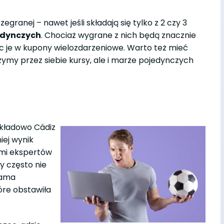
anej – nawet jeśli składają się tylko z 2 czy 3
edynczych
. Chociaż wygrane z nich będą znacznie
ząc je w kupony wielozdarzeniowe. Warto też mieć
my przez siebie kursy, ale i marże pojedynczych
kładowo Cádiz
iej wynik
ami ekspertów
y często nie
Sama
óre obstawiła