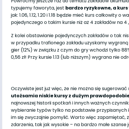
Powróćmy jeszcze raz do tematu zakładów akumulow
typujemy faworyta, jest
bardzo ryzykowne, a kurs
jak: 1.06, 1.12, 1.20 i 1.18 będzie mieć kurs całkowity
pojedynczego o takim kursie niż aż 4 zakładów na 4
Z kolei obstawianie pojedynczych zakładów o tak nis
w przypadku trafionego zakładu uzyskamy wygraną w 
gier (12%) w związku z czym do gry wchodzi tylko 88
0,56 zł! Przy kursie 1.13 (lub niższym) wygrana nie odr
Oczywiste jest już więc, że nie można się sugerow
utożsamia niskie kursy z dużym prawdopodobie
najnowszej historii spotkań i innych ważnych czynn
wybieranie typów tylko na podstawie przypisanych 
im się zwyczajnie pomylić. Warto więc zapamiętać
zdarzenia, tak jak wysokie – na bardzo małe szanse 