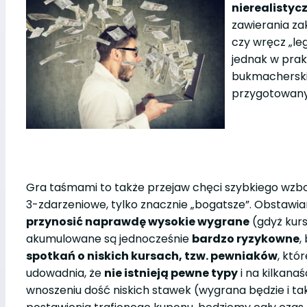
nierealistyc
zawierania z
czy wręcz „le
jednak w prak
bukmacherski
przygotowany 
Gra taśmami to także przejaw chęci szybkiego wzbo
3-zdarzeniowe, tylko znacznie „bogatsze”. Obstawi
przynosić naprawdę wysokie wygrane
(gdyż kurs
akumulowane są jednocześnie
bardzo ryzykowne
,
spotkań o niskich kursach, tzw. pewniaków
, któ
udowadnia, że
nie istnieją pewne typy
i na kilkana
wnoszeniu dość niskich stawek (wygrana będzie i ta