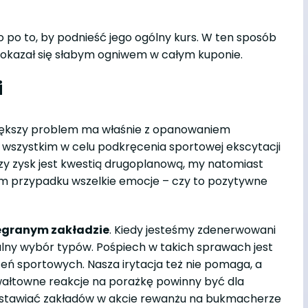
o po to, by podnieść jego ogólny kurs. W ten sposób
ie okazał się słabym ogniwem w całym kuponie.
i
większy problem ma właśnie z opanowaniem
e wszystkim w celu podkręcenia sportowej ekscytacji
czy zysk jest kwestią drugoplanową, my natomiast
takim przypadku wszelkie emocje – czy to pozytywne
zegranym zakładzie
. Kiedy jesteśmy zdenerwowani
lny wybór typów. Pośpiech w takich sprawach jest
eń sportowych. Nasza irytacja też nie pomaga, a
wałtowne reakcje na porażkę powinny być dla
y stawiać zakładów w akcie rewanżu na bukmacherze