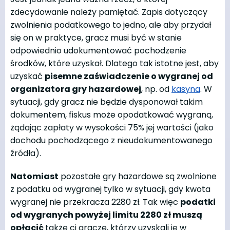
zdecydowanie należy pamiętać. Zapis dotyczący
zwolnienia podatkowego to jedno, ale aby przydał
się on w praktyce, gracz musi być w stanie
odpowiednio udokumentować pochodzenie
środków, które uzyskał. Dlatego tak istotne jest, aby
uzyskać
pisemne zaświadczenie o wygranej od
organizatora gry hazardowej
, np. od
kasyna
. W
sytuacji, gdy gracz nie będzie dysponował takim
dokumentem, fiskus może opodatkować wygraną,
żądając zapłaty w wysokości 75% jej wartości (jako
dochodu pochodzącego z nieudokumentowanego
źródła).
Natomiast
pozostałe gry hazardowe są zwolnione
z podatku od wygranej tylko w sytuacji, gdy kwota
wygranej nie przekracza 2280 zł. Tak więc
podatki
od wygranych powyżej limitu 2280 zł muszą
opłacić
także ci gracze, którzy uzyskali je w