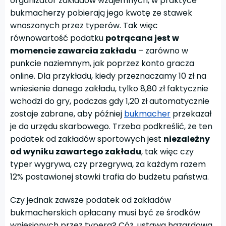
organizator zakładów wzajemnych, w praktyce
bukmacherzy pobierają jego kwotę ze stawek
wnoszonych przez typerów. Tak więc
równowartość podatku
potrącana jest w
momencie zawarcia zakładu
– zarówno w
punkcie naziemnym, jak poprzez konto gracza
online. Dla przykładu, kiedy przeznaczamy 10 zł na
wniesienie danego zakładu, tylko 8,80 zł faktycznie
wchodzi do gry, podczas gdy 1,20 zł automatycznie
zostaje zabrane, aby później
bukmacher
przekazał
je do urzędu skarbowego. Trzeba podkreślić, że ten
podatek od zakładów sportowych jest
niezależny
od wyniku zawartego zakładu
, tak więc czy
typer wygrywa, czy przegrywa, za każdym razem
12% postawionej stawki trafia do budżetu państwa.
Czy jednak zawsze podatek od zakładów
bukmacherskich opłacany musi być ze środków
wniesionych przez typera? Cóż, ustawa hazardowa