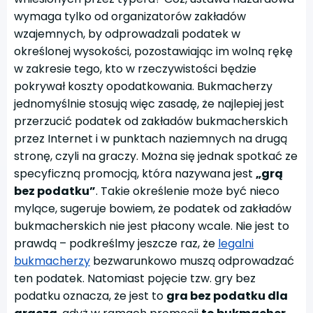
wymaga tylko od organizatorów zakładów
wzajemnych, by odprowadzali podatek w
określonej wysokości, pozostawiając im wolną rękę
w zakresie tego, kto w rzeczywistości będzie
pokrywał koszty opodatkowania. Bukmacherzy
jednomyślnie stosują więc zasadę, że najlepiej jest
przerzucić podatek od zakładów bukmacherskich
przez Internet i w punktach naziemnych na drugą
stronę, czyli na graczy. Można się jednak spotkać ze
specyficzną promocją, która nazywana jest
„grą
bez podatku”
. Takie określenie może być nieco
mylące, sugeruje bowiem, że podatek od zakładów
bukmacherskich nie jest płacony wcale. Nie jest to
prawdą – podkreślmy jeszcze raz, że
legalni
bukmacherzy
bezwarunkowo muszą odprowadzać
ten podatek. Natomiast pojęcie tzw. gry bez
podatku oznacza, że jest to
gra bez podatku dla