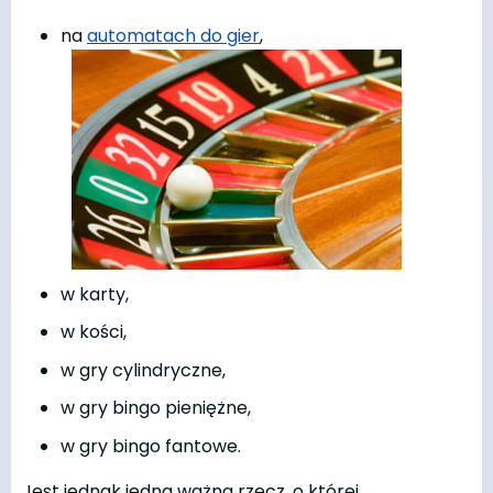
na
automatach do gier
,
w karty,
w kości,
w gry cylindryczne,
w gry bingo pieniężne,
w gry bingo fantowe.
Jest jednak jedna ważna rzecz, o której