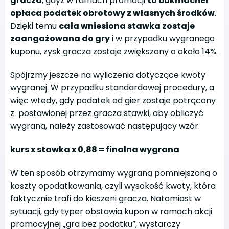
gracza
, gdyż w ramach promocji
to bukmacher
opłaca podatek obrotowy z własnych środków
.
Dzięki temu
cała wniesiona stawka zostaje
zaangażowana do gry
i w przypadku wygranego
kuponu, zysk gracza zostaje zwiększony o około 14%.
Spójrzmy jeszcze na wyliczenia dotyczące kwoty
wygranej. W przypadku standardowej procedury, a
więc wtedy, gdy podatek od gier zostaje potrącony
z postawionej przez gracza stawki, aby obliczyć
wygraną, należy zastosować następujący wzór:
kurs x stawka x 0,88 = finalna wygrana
W ten sposób otrzymamy wygraną pomniejszoną o
koszty opodatkowania, czyli wysokość kwoty, która
faktycznie trafi do kieszeni gracza. Natomiast w
sytuacji, gdy typer obstawia kupon w ramach akcji
promocyjnej „gra bez podatku”, wystarczy