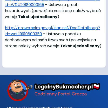
id=WDU20180000165
– Ustawa o grach
hazardowych (po wejściu na stronę należy wybrać
wersję
Tekst ujednolicony
)
http://prawo.sejm.gov.pl/isap.nsf/DocDetails.xsp?
id=wdu19910800350
– Ustawa o podatku
dochodowym od osób fizycznych (po wejściu na
stronę należy wybrać wersję
Tekst ujednolicony
)