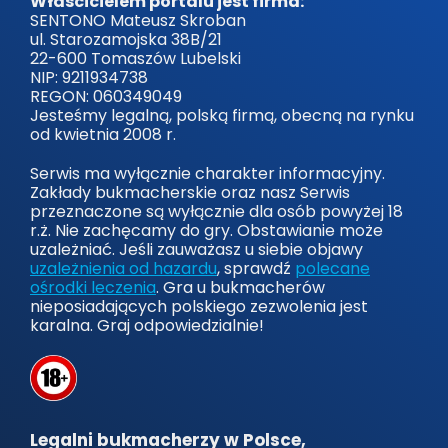
Właścicielem portalu jest firma:
SENTONO Mateusz Skroban
ul. Starozamojska 38B/21
22-600 Tomaszów Lubelski
NIP: 9211934738
REGON: 060349049
Jesteśmy legalną, polską firmą, obecną na rynku
od kwietnia 2008 r.
Serwis ma wyłącznie charakter informacyjny.
Zakłady bukmacherskie oraz nasz Serwis
przeznaczone są wyłącznie dla osób powyżej 18
r.ż. Nie zachęcamy do gry. Obstawianie może
uzależniać. Jeśli zauważasz u siebie objawy
uzależnienia od hazardu
, sprawdź
polecane
ośrodki leczenia
. Gra u bukmacherów
nieposiadających polskiego zezwolenia jest
karalna. Graj odpowiedzialnie!
Legalni bukmacherzy w Polsce,