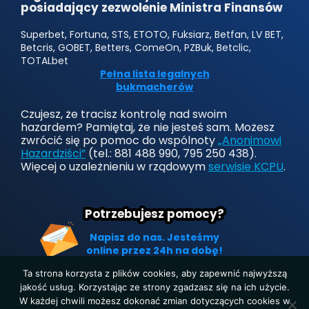
posiadający zezwolenie Ministra Finansów
Superbet, Fortuna, STS, ETOTO, Fuksiarz, Betfan, LV BET,
Betcris, GOBET, Betters, ComeOn, PZBuk, Betclic,
TOTALbet
Pełna lista legalnych
bukmacherów
Czujesz, że tracisz kontrolę nad swoim
hazardem? Pamiętaj, że nie jesteś sam. Możesz
zwrócić się po pomoc do wspólnoty
„Anonimowi
Hazardziści”
(tel.: 881 488 990, 795 250 438).
Więcej o uzależnieniu w rządowym
serwisie KCPU
.
Potrzebujesz pomocy?
Napisz do nas. Jesteśmy
online przez 24h na dobę!
Ta strona korzysta z plików cookies, aby zapewnić najwyższą
jakość usług. Korzystając ze strony zgadzasz się na ich użycie.
W każdej chwili możesz dokonać zmian dotyczących cookies w
Strona główna
|
Polityka prywatności
|
O nas
|
Kontakt