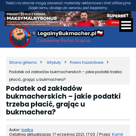
Treści na stronie mogą zawierać materiały reklamowe i linki afiliacyjne.
Dzięki temu dostęp do serwisu jest bezpłatny.
Strona główna
Artykuły
Prawo hazardowe
Podatek od zakładów bukmacherskich – jakie podatki trzeba
płacić, grając u bukmachera?
Podatek od zakładów
bukmacherskich – jakie podatki
trzeba płacić, grając u
bukmachera?
Autor:
betka
Ostatnia aktualizacja:
17 września 2021, 17:03
/
Przez:
Kamil