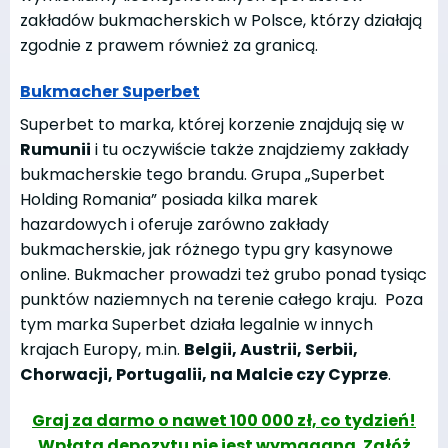
zakładów bukmacherskich w Polsce, którzy działają
zgodnie z prawem również za granicą.
Bukmacher Superbet
Superbet to marka, której korzenie znajdują się w
Rumunii
i tu oczywiście także znajdziemy zakłady
bukmacherskie tego brandu. Grupa „Superbet
Holding Romania” posiada kilka marek
hazardowych i oferuje zarówno zakłady
bukmacherskie, jak różnego typu gry kasynowe
online. Bukmacher prowadzi też grubo ponad tysiąc
punktów naziemnych na terenie całego kraju. Poza
tym marka Superbet działa legalnie w innych
krajach Europy, m.in.
Belgii, Austrii, Serbii,
Chorwacji, Portugalii, na Malcie czy Cyprze
.
Graj za darmo o nawet 100 000 zł, co tydzień!
Wpłata depozytu nie jest wymagana. Załóż