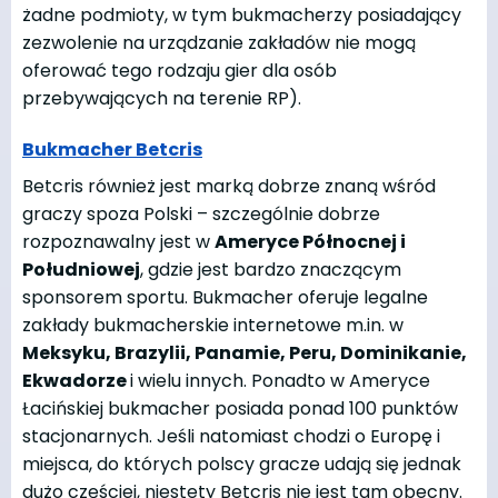
żadne podmioty, w tym bukmacherzy posiadający
zezwolenie na urządzanie zakładów nie mogą
oferować tego rodzaju gier dla osób
przebywających na terenie RP).
Bukmacher Betcris
Betcris również jest marką dobrze znaną wśród
graczy spoza Polski – szczególnie dobrze
rozpoznawalny jest w
Ameryce Północnej i
Południowej
, gdzie jest bardzo znaczącym
sponsorem sportu. Bukmacher oferuje legalne
zakłady bukmacherskie internetowe m.in. w
Meksyku, Brazylii, Panamie, Peru, Dominikanie,
Ekwadorze
i wielu innych. Ponadto w Ameryce
Łacińskiej bukmacher posiada ponad 100 punktów
stacjonarnych. Jeśli natomiast chodzi o Europę i
miejsca, do których polscy gracze udają się jednak
dużo częściej, niestety Betcris nie jest tam obecny.