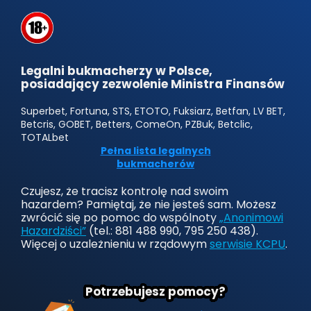
Legalni bukmacherzy w Polsce,
posiadający zezwolenie Ministra Finansów
Superbet, Fortuna, STS, ETOTO, Fuksiarz, Betfan, LV BET,
Betcris, GOBET, Betters, ComeOn, PZBuk, Betclic,
TOTALbet
Pełna lista legalnych
bukmacherów
Czujesz, że tracisz kontrolę nad swoim
hazardem? Pamiętaj, że nie jesteś sam. Możesz
zwrócić się po pomoc do wspólnoty
„Anonimowi
Hazardziści”
(tel.: 881 488 990, 795 250 438).
Więcej o uzależnieniu w rządowym
serwisie KCPU
.
Potrzebujesz pomocy?