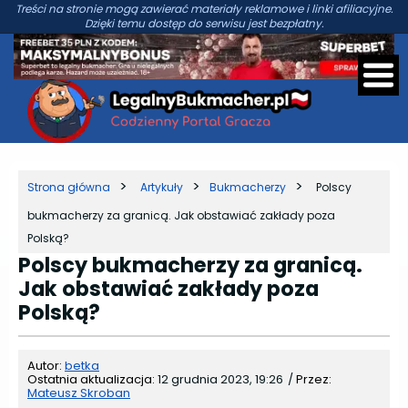
Treści na stronie mogą zawierać materiały reklamowe i linki afiliacyjne.
Dzięki temu dostęp do serwisu jest bezpłatny.
Strona główna
Artykuły
Bukmacherzy
Polscy
bukmacherzy za granicą. Jak obstawiać zakłady poza
Polską?
Polscy bukmacherzy za granicą.
Jak obstawiać zakłady poza
Polską?
Autor:
betka
Ostatnia aktualizacja:
12 grudnia 2023, 19:26
/
Przez:
Mateusz Skroban