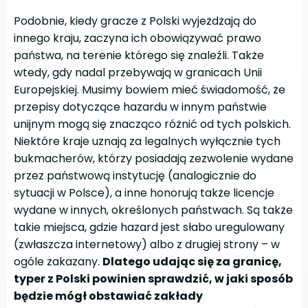
Podobnie, kiedy gracze z Polski wyjeżdżają do
innego kraju, zaczyna ich obowiązywać prawo
państwa, na terenie którego się znaleźli. Także
wtedy, gdy nadal przebywają w granicach Unii
Europejskiej. Musimy bowiem mieć świadomość, że
przepisy dotyczące hazardu w innym państwie
unijnym mogą się znacząco różnić od tych polskich.
Niektóre kraje uznają za legalnych wyłącznie tych
bukmacherów, którzy posiadają zezwolenie wydane
przez państwową instytucję (analogicznie do
sytuacji w Polsce), a inne honorują także licencje
wydane w innych, określonych państwach. Są także
takie miejsca, gdzie hazard jest słabo uregulowany
(zwłaszcza internetowy) albo z drugiej strony – w
ogóle zakazany.
Dlatego udając się za granicę,
typer z Polski powinien sprawdzić, w jaki sposób
będzie mógł obstawiać zakłady