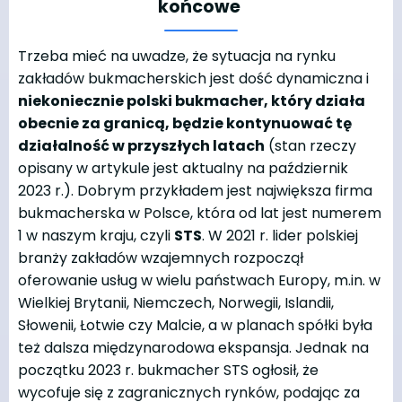
końcowe
Trzeba mieć na uwadze, że sytuacja na rynku
zakładów bukmacherskich jest dość dynamiczna i
niekoniecznie polski bukmacher, który działa
obecnie za granicą, będzie kontynuować tę
działalność w przyszłych latach
(stan rzeczy
opisany w artykule jest aktualny na październik
2023 r.). Dobrym przykładem jest największa firma
bukmacherska w Polsce, która od lat jest numerem
1 w naszym kraju, czyli
STS
. W 2021 r. lider polskiej
branży zakładów wzajemnych rozpoczął
oferowanie usług w wielu państwach Europy, m.in. w
Wielkiej Brytanii, Niemczech, Norwegii, Islandii,
Słowenii, Łotwie czy Malcie, a w planach spółki była
też dalsza międzynarodowa ekspansja. Jednak na
początku 2023 r. bukmacher STS ogłosił, że
wycofuje się z zagranicznych rynków, podając za