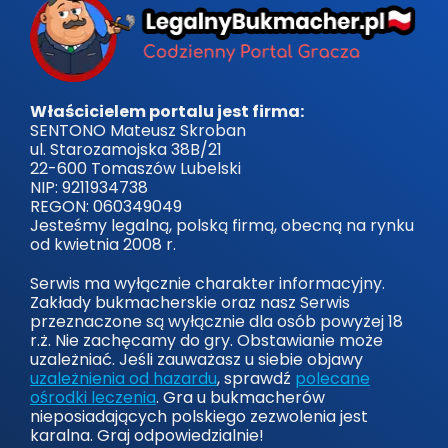
Właścicielem portalu jest firma:
SENTONO Mateusz Skroban
ul. Starozamojska 38B/21
22-600 Tomaszów Lubelski
NIP: 9211934738
REGON: 060349049
Jesteśmy legalną, polską firmą, obecną na rynku
od kwietnia 2008 r.
Serwis ma wyłącznie charakter informacyjny.
Zakłady bukmacherskie oraz nasz Serwis
przeznaczone są wyłącznie dla osób powyżej 18
r.ż. Nie zachęcamy do gry. Obstawianie może
uzależniać. Jeśli zauważasz u siebie objawy
uzależnienia od hazardu
, sprawdź
polecane
ośrodki leczenia
. Gra u bukmacherów
nieposiadających polskiego zezwolenia jest
karalna. Graj odpowiedzialnie!