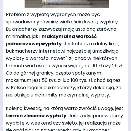
Problem z wypłatą wygranych może być
spowodowany również wielkością kwotą wypłaty.
Bukmacherzy zazwyczaj mają ustaloną zarówno
minimalną, jak i
maksymalną wartość
jednorazowej wypłaty
. Jeśli chodzi o dolny limit,
bukmacherzy internetowi najczęściej umożliwiają
wypłaty o wartości nawet 1 zł, choć w niektórych
firmach wartość ta wynosi więcej, np. 10 zł czy 25 zł.
Co do górnej granicy, często spotykanym
maksimum jest 50 tys. zł lub 100 tys. zł, choć są też
w Polsce legalni bukmacherzy, którzy deklarują, że
nie istnieją u nich limity maksymalnej wypłaty.
Kolejną kwestią, na którą warto zwrócić uwagę, jest
termin zlecenia wypłaty
. Jeśli zadysponowaliśmy
wypłatę w weekend czy święto, jej realizacja może
się opóźnić i to nawet wtedy, gdy bukmacher