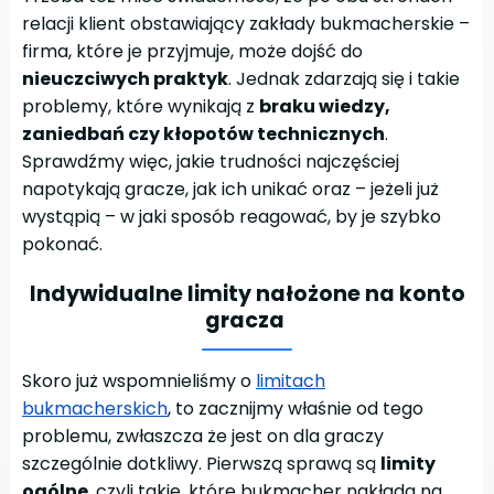
relacji klient obstawiający zakłady bukmacherskie –
firma, które je przyjmuje, może dojść do
nieuczciwych praktyk
. Jednak zdarzają się i takie
problemy, które wynikają z
braku wiedzy,
zaniedbań czy kłopotów technicznych
.
Sprawdźmy więc, jakie trudności najczęściej
napotykają gracze, jak ich unikać oraz – jeżeli już
wystąpią – w jaki sposób reagować, by je szybko
pokonać.
Indywidualne limity nałożone na konto
gracza
Skoro już wspomnieliśmy o
limitach
bukmacherskich
, to zacznijmy właśnie od tego
problemu, zwłaszcza że jest on dla graczy
szczególnie dotkliwy. Pierwszą sprawą są
limity
ogólne
, czyli takie, które bukmacher nakłada na