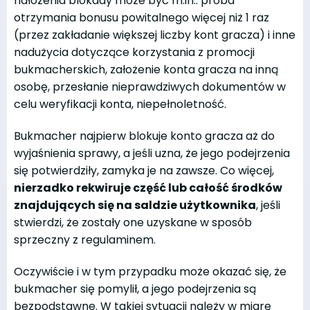
nałożenia blokady może być m.in.: próba
otrzymania bonusu powitalnego więcej niż 1 raz
(przez zakładanie większej liczby kont gracza) i inne
nadużycia dotyczące korzystania z promocji
bukmacherskich, założenie konta gracza na inną
osobę, przesłanie nieprawdziwych dokumentów w
celu weryfikacji konta, niepełnoletność.
Bukmacher najpierw blokuje konto gracza aż do
wyjaśnienia sprawy, a jeśli uzna, że jego podejrzenia
się potwierdziły, zamyka je na zawsze. Co więcej,
nierzadko rekwiruje część lub całość środków
znajdujących się na saldzie użytkownika
, jeśli
stwierdzi, że zostały one uzyskane w sposób
sprzeczny z regulaminem.
Oczywiście i w tym przypadku może okazać się, że
bukmacher się pomylił, a jego podejrzenia są
bezpodstawne. W takiej sytuacji należy w miarę