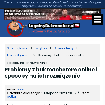
Treści na stronie mogą zawierać materiały reklamowe i linki afiliacyjne.
Dzięki temu dostęp do serwisu jest bezpłatny.
Strona główna
Artykuły
Bukmacherzy
Poradnik gracza
Problemy z bukmacherem online i
sposoby na ich rozwiązanie
Problemy z bukmacherem online i
sposoby na ich rozwiązanie
Autor:
betka
Ostatnia aktualizacja:
19 listopada 2023, 20:52
/
Przez:
betka