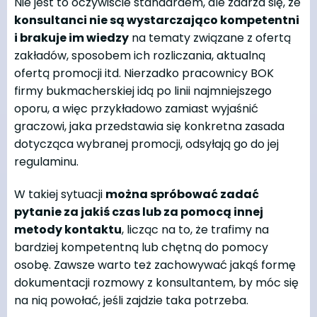
Nie jest to oczywiście standardem, ale zdarza się, że
konsultanci nie są wystarczająco kompetentni
i brakuje im wiedzy
na tematy związane z ofertą
zakładów, sposobem ich rozliczania, aktualną
ofertą promocji itd. Nierzadko pracownicy BOK
firmy bukmacherskiej idą po linii najmniejszego
oporu, a więc przykładowo zamiast wyjaśnić
graczowi, jaka przedstawia się konkretna zasada
dotycząca wybranej promocji, odsyłają go do jej
regulaminu.
W takiej sytuacji
można spróbować zadać
pytanie za jakiś czas lub za pomocą innej
metody kontaktu
, licząc na to, że trafimy na
bardziej kompetentną lub chętną do pomocy
osobę. Zawsze warto też zachowywać jakąś formę
dokumentacji rozmowy z konsultantem, by móc się
na nią powołać, jeśli zajdzie taka potrzeba.