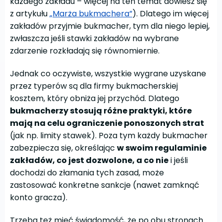
każdego zakładu – więcej na ten temat dowiesz się
z artykułu
„Marża bukmachera”
). Dlatego im więcej
zakładów przyjmie bukmacher, tym dla niego lepiej,
zwłaszcza jeśli stawki zakładów na wybrane
zdarzenie rozkładają się równomiernie.
Jednak co oczywiste, wszystkie wygrane uzyskane
przez typerów są dla firmy bukmacherskiej
kosztem, który obniża jej przychód. Dlatego
bukmacherzy stosują różne praktyki, które
mają na celu ograniczenie ponoszonych strat
(jak np. limity stawek). Poza tym każdy bukmacher
zabezpiecza się, określając
w swoim regulaminie
zakładów, co jest dozwolone, a co nie
i jeśli
dochodzi do złamania tych zasad, może
zastosować konkretne sankcje (nawet zamknąć
konto gracza).
Trzeba też mieć świadomość, że po obu stronach