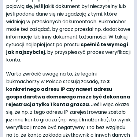
pojawią się, jeśli jakiś dokument był nieczytelny lub
jeśli podane dane się nie zgadzają z tymi, które
widnieją w przesłanych dokumentach. Bukmacher
może też zażądać, by gracz przesłał np. dodatkowe
informacje lub inny dokument tożsamości. W takiej
sytuacji najlepiej jest po prostu
spełnić te wymogi
jak najszybciej
, by przyspieszyć proces weryfikacji
konta.
Warto zwrócić uwagę na to, że legalni
bukmacherzy w Polsce stosują zasadę, że
z
konkretnego adresu IP czy nawet adresu
gospodarstwa domowego może być dokonana
rejestracja tylko 1 konta gracza
. Jeśli więc okaże
się, że np. z tego adresu IP zarejestrowane zostało
już inne konto gracza (np. współmałżonka), to wynik
weryfikacji może być negatywny. I to bez względu
na to, że konto zakłada użytkownik o innych danych