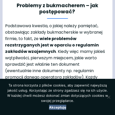
Problemy z bukmacherem – jak
postępować?
Podstawowa kwestia, o jakiej należy pamiętać,
obstawiając zakłady bukmacherskie w wybranej
firmie, to fakt, że
wiele problemów
rozstrzyganych jest w oparciu o regulamin
zakładów wzajemnych
. Kiedy więc mamy jakieś
wątpliwości, pierwszym miejscem, jakie warto
sprawdzić jest właśnie ten dokument
(ewentualnie inne dokumenty np. regulamin
promocji danego operatora zakładów). Każdy
legalny bukmacher musi zamieścić takie
Ta strona korzysta z plików cookies, aby zapewnić najwyższą
dokumenty na swojej stronie internetowej –
jakość usług. Korzystając ze strony zgadzasz się na ich użycie.
wystarczy je odszukać i zweryfikować, jak się
W każdej chwili możesz dokonać zmian dotyczących cookies w
swojej przeglądarce.
przedstawia interesująca nas kwestia.
Akceptuję
Jeśli natomiast chcemy daną sprawę wyjaśnić czy