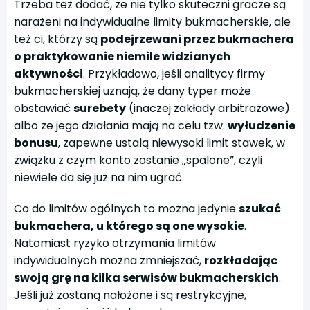
Trzeba też dodać, że nie tylko skuteczni gracze są
narażeni na indywidualne limity bukmacherskie, ale
też ci, którzy są
podejrzewani przez bukmachera
o praktykowanie niemile widzianych
aktywności
. Przykładowo, jeśli analitycy firmy
bukmacherskiej uznają, że dany typer może
obstawiać
surebety
(inaczej zakłady arbitrażowe)
albo że jego działania mają na celu tzw.
wyłudzenie
bonusu
, zapewne ustalą niewysoki limit stawek, w
związku z czym konto zostanie „spalone”, czyli
niewiele da się już na nim ugrać.
Co do limitów ogólnych to można jedynie
szukać
bukmachera, u którego są one wysokie
.
Natomiast ryzyko otrzymania limitów
indywidualnych można zmniejszać,
rozkładając
swoją grę na kilka serwisów bukmacherskich
.
Jeśli już zostaną nałożone i są restrykcyjne,