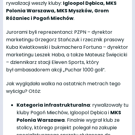
rywalizacji weszły kluby:
Igloopol Dębica, MKS
Polonia Warszawa, MKS Myszków, Grom
Różaniec i Pogoń Miechów
.
Jurorami byli reprezentanci: PZPN – dyrektor
marketingu Grzegorz Stańczuk i rzecznik prasowy
Kuba Kwiatkowski i bukmachera Fortuna – dyrektor
marketingu Leszek Haba, a także Mateusz Święcicki
– dziennikarz stacji Eleven Sports, który
był ambasadorem akcji „Puchar 1000 goli”.
Jak wyglądała walka na ostatnich metrach tego
wyścigu? Otóż:
Kategoria infrastrukturalna
: rywalizowały tu
kluby Pogoń Miechów, Igloopol Dębica i
MKS
Polonia Warszawa
. Finalnie wygrał klub ze
stolicy, którego projekt polegał na zakupie