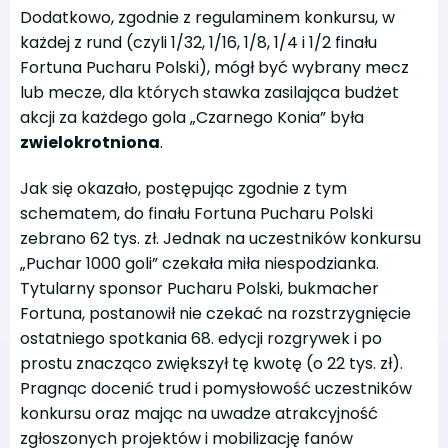
Dodatkowo, zgodnie z regulaminem konkursu, w
każdej z rund (czyli 1/32, 1/16, 1/8, 1/4 i 1/2 finału
Fortuna Pucharu Polski), mógł być wybrany mecz
lub mecze, dla których stawka zasilająca budżet
akcji za każdego gola „Czarnego Konia” była
zwielokrotniona
.
Jak się okazało, postępując zgodnie z tym
schematem, do finału Fortuna Pucharu Polski
zebrano 62 tys. zł. Jednak na uczestników konkursu
„Puchar 1000 goli” czekała miła niespodzianka.
Tytularny sponsor Pucharu Polski, bukmacher
Fortuna, postanowił nie czekać na rozstrzygnięcie
ostatniego spotkania 68. edycji rozgrywek i po
prostu znacząco zwiększył tę kwotę (o 22 tys. zł).
Pragnąc docenić trud i pomysłowość uczestników
konkursu oraz mając na uwadze atrakcyjność
zgłoszonych projektów i mobilizację fanów