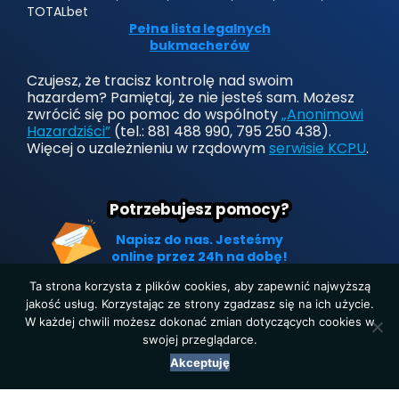
TOTALbet
Pełna lista legalnych
bukmacherów
Czujesz, że tracisz kontrolę nad swoim
hazardem? Pamiętaj, że nie jesteś sam. Możesz
zwrócić się po pomoc do wspólnoty
„Anonimowi
Hazardziści”
(tel.: 881 488 990, 795 250 438).
Więcej o uzależnieniu w rządowym
serwisie KCPU
.
Potrzebujesz pomocy?
Napisz do nas. Jesteśmy
online przez 24h na dobę!
Ta strona korzysta z plików cookies, aby zapewnić najwyższą
jakość usług. Korzystając ze strony zgadzasz się na ich użycie.
W każdej chwili możesz dokonać zmian dotyczących cookies w
Strona główna
|
Polityka prywatności
|
O nas
|
Kontakt
swojej przeglądarce.
Copyright © 2019-2025. Wszelkie prawa zastrzeżone.
Akceptuję
LegalnyBukmacher.pl