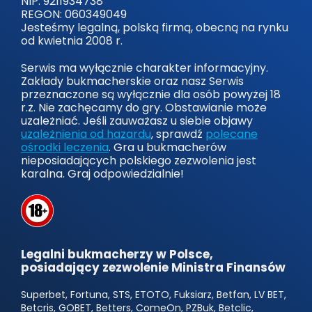
NIP: 9211934738
REGON: 060349049
Jesteśmy legalną, polską firmą, obecną na rynku
od kwietnia 2008 r.
Serwis ma wyłącznie charakter informacyjny.
Zakłady bukmacherskie oraz nasz Serwis
przeznaczone są wyłącznie dla osób powyżej 18
r.ż. Nie zachęcamy do gry. Obstawianie może
uzależniać. Jeśli zauważasz u siebie objawy
uzależnienia od hazardu
, sprawdź
polecane
ośrodki leczenia
. Gra u bukmacherów
nieposiadających polskiego zezwolenia jest
karalna. Graj odpowiedzialnie!
Legalni bukmacherzy w Polsce,
posiadający zezwolenie Ministra Finansów
Superbet, Fortuna, STS, ETOTO, Fuksiarz, Betfan, LV BET,
Betcris, GOBET, Betters, ComeOn, PZBuk, Betclic,