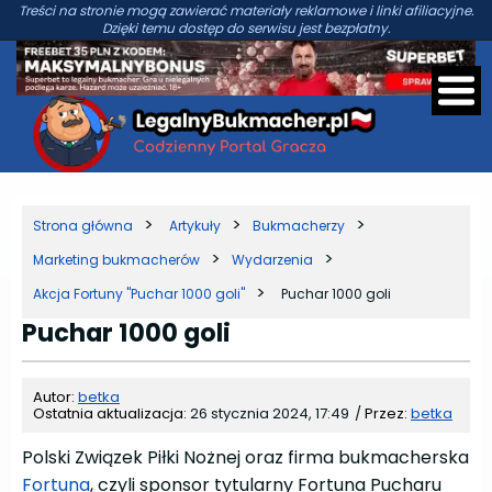
Treści na stronie mogą zawierać materiały reklamowe i linki afiliacyjne.
Dzięki temu dostęp do serwisu jest bezpłatny.
Strona główna
Artykuły
Bukmacherzy
Marketing bukmacherów
Wydarzenia
Akcja Fortuny "Puchar 1000 goli"
Puchar 1000 goli
Puchar 1000 goli
Autor:
betka
Ostatnia aktualizacja:
26 stycznia 2024, 17:49
/
Przez:
betka
Polski Związek Piłki Nożnej oraz firma bukmacherska
Fortuna
, czyli sponsor tytularny Fortuna Pucharu