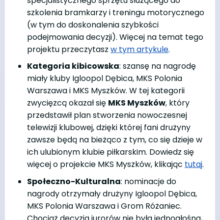
specjalistycznego sprzętu służącego do
szkolenia bramkarzy i treningu motorycznego
(w tym do doskonalenia szybkości
podejmowania decyzji). Więcej na temat tego
projektu przeczytasz
w tym artykule
.
Kategoria kibicowska
: szansę na nagrodę
miały kluby Igloopol Dębica, MKS Polonia
Warszawa i MKS Myszków. W tej kategorii
zwycięzcą okazał się
MKS Myszków
, który
przedstawił plan stworzenia nowoczesnej
telewizji klubowej, dzięki której fani drużyny
zawsze będą na bieżąco z tym, co się dzieje w
ich ulubionym klubie piłkarskim. Dowiedz się
więcej o projekcie MKS Myszków, klikając
tutaj
.
Społeczno-Kulturalna
: nominacje do
nagrody otrzymały drużyny Igloopol Dębica,
MKS Polonia Warszawa i Grom Różaniec.
Chociaż decyzja jurorów nie była jednogłośna,