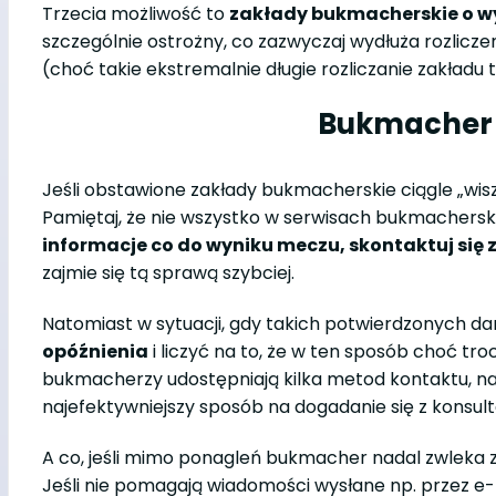
Trzecia możliwość to
zakłady bukmacherskie o wy
szczególnie ostrożny, co zazwyczaj wydłuża rozlicz
(choć takie ekstremalnie długie rozliczanie zakładu
Bukmacher s
Jeśli obstawione zakłady bukmacherskie ciągle „wiszą”
Pamiętaj, że nie wszystko w serwisach bukmacherskic
informacje co do wyniku meczu, skontaktuj się z
zajmie się tą sprawą szybciej.
Natomiast w sytuacji, gdy takich potwierdzonych da
opóźnienia
i liczyć na to, że w ten sposób choć tro
bukmacherzy udostępniają kilka metod kontaktu, naj
najefektywniejszy sposób na dogadanie się z konsu
A co, jeśli mimo ponagleń bukmacher nadal zwleka z 
Jeśli nie pomagają wiadomości wysłane np. przez e-m