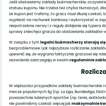
Jeśli obstawiamy zakłady bukmacherskie, oczywiste
statusu kuponu. Nie trzeba też chyba tłumaczyć, dl
że kupon jest trafiony, to gracz musi dłużej czekać
wypłacić na rachunek bankowy i wykorzystać w zap
niepotrzebne nerwy i z reguły dobijanie się typera d
sprawy zniechęci gracza do obstawiania zakładów w
W związku z tym
legalni bukmacherzy starają się
bezproblemowe i jak najszybsze rozliczanie zakładów 
upewnić się, że wygrana faktycznie graczowi się nal
zezwolenia zastrzegają w swoim
regulaminie zak
Rozlicz
W większości przypadków zakłady bukmacherskie r
mecze popularnych lig (np. La Liga, Bundesliga, Ekst
powszechnie lubianych sportów (np. tenis, siatkówka
nie powinniśmy czekać więcej jak
maksymalnie kwad