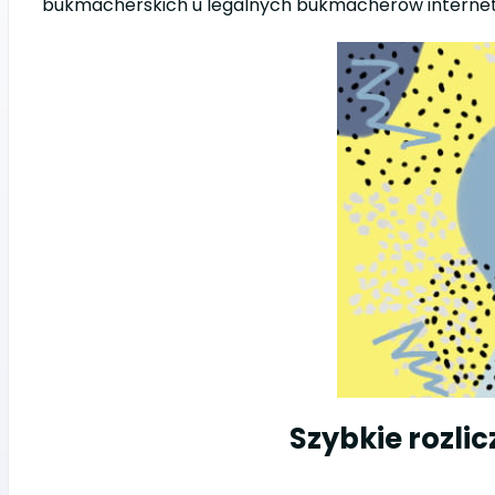
bukmacherskich u legalnych bukmacherów interne
Szybkie rozli