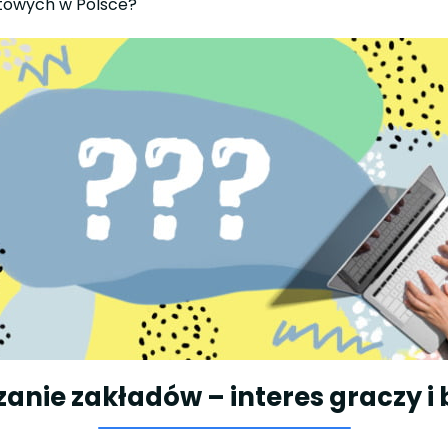
towych w Polsce?
czanie zakładów – interes graczy