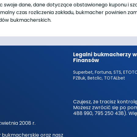
jąc swoje dane, dane dotyczące obstawionego kuponu i s
symalny czas rozliczenia zakładu, bukmacher powinien zam
ładów bukmacherskich.
Legalni bukmacherzy w 
Finansów
Superbet, Fortuna, STS, ETOTO,
PZBuk, Betclic, TOTALbet
Czujesz, że tracisz kontro
Możesz zwrócić się po po
488 990, 795 250 438). Wi
wietnia 2008 r.
y bukmacherskie oraz nasz