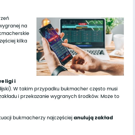
rzeń
 wygranej na
ukmacherskie
ęściej kilka
 ligi i
ralijski). W takim przypadku bukmacher często musi
e zakładu i przekazanie wygranych środków. Może to
ytuacji bukmacherzy najczęściej
anulują zakład