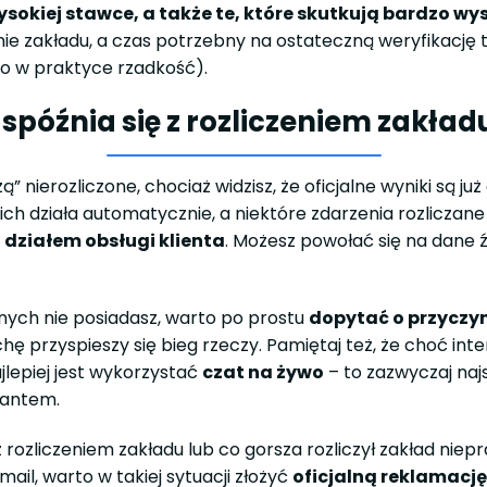
sokiej stawce, a także te, które skutkują bardzo w
enie zakładu, a czas potrzebny na ostateczną weryfikac
 to w praktyce rzadkość).
późnia się z rozliczeniem zakładu
 nierozliczone, chociaż widzisz, że oficjalne wyniki są ju
h działa automatycznie, a niektóre zdarzenia rozliczane
 działem obsługi klienta
. Możesz powołać się na dane ź
nych nie posiadasz, warto po prostu
dopytać o przyczy
chę przyspieszy się bieg rzeczy. Pamiętaj też, że choć int
lepiej jest wykorzystać
czat na żywo
– to zazwyczaj najs
ltantem.
rozliczeniem zakładu lub co gorsza rozliczył zakład niep
ail, warto w takiej sytuacji złożyć
oficjalną reklamację