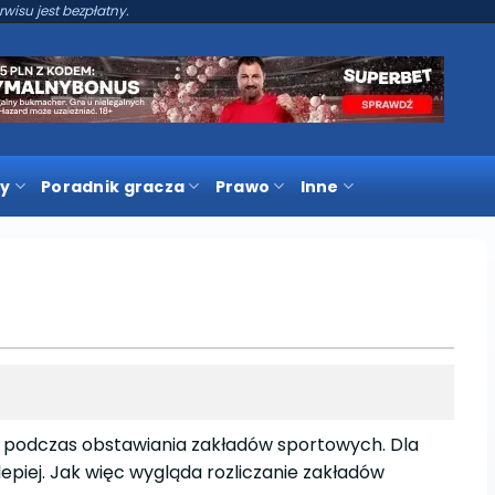
rwisu jest bezpłatny.
y
Poradnik gracza
Prawo
Inne
e podczas obstawiania zakładów sportowych. Dla
lepiej. Jak więc wygląda rozliczanie zakładów