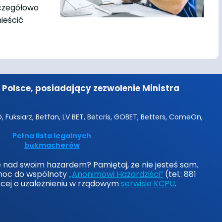
zczegółowo
ieścić
Polsce, posiadający zezwolenie Ministra
 Fuksiarz, Betfan, LV BET, Betcris, GOBET, Betters, ComeOn,
Pełna lista legalnych
bukmacherów
lę nad swoim hazardem? Pamiętaj, że nie jesteś sam.
moc do wspólnoty
„Anonimowi Hazardziści”
(tel.: 881
ęcej o uzależnieniu w rządowym
serwisie KCPU
.