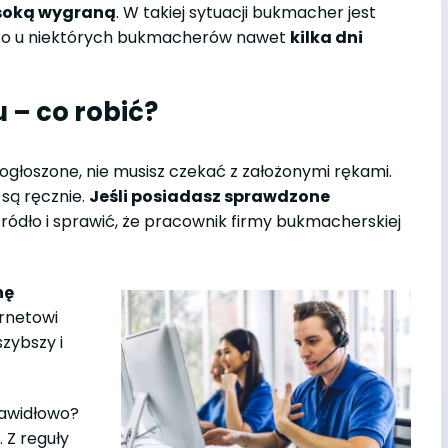
ysoką wygraną
. W takiej sytuacji bukmacher jest
ję to u niektórych bukmacherów nawet
kilka dni
 – co robić?
ż ogłoszone, nie musisz czekać z założonymi rękami.
 są ręcznie.
Jeśli posiadasz sprawdzone
ródło i sprawić, że pracownik firmy bukmacherskiej
nę
ernetowi
zybszy i
rawidłowo?
. Z reguły