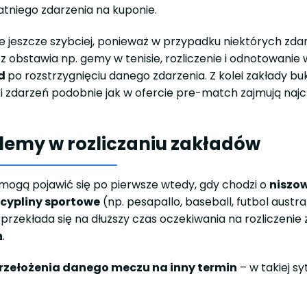
tatniego zdarzenia na kuponie.
e jeszcze szybciej, ponieważ w przypadku niektórych zda
 obstawia np. gemy w tenisie, rozliczenie i odnotowanie
nd
po rozstrzygnięciu danego zdarzenia. Z kolei zakłady b
ki zdarzeń podobnie jak w ofercie pre-match zajmują najcz
blemy w rozliczaniu zakładów
mogą pojawić się po pierwsze wtedy, gdy chodzi o
niszowe
scypliny sportowe
(np. pesapallo, baseball, futbol aust
o przekłada się na dłuższy czas oczekiwania na rozliczeni
n
.
rzełożenia danego meczu na inny termin
– w takiej s