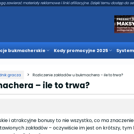
gą zawierać materiały reklamowe i linki afiliacyjne. Dzięki temu dostęp do se
cje bukmacherskie
Kody promocyjne 2025
System
dnik gracza
Rozliczenie zakładów u bukmachera – ile to trwa?
achera – ile to trwa?
kie i atrakcyjne bonusy to nie wszystko, co ma znaczeni
tawionych zakładów – oczywiście im jest on krótszy, tym 