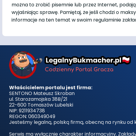
można to zrobić pisemnie lub przez Internet, poda
wyjaśniając sprawę. Pamiętaj, że jeśli chodzi o mak
informacje na ten temat w swoim regulaminie zak
Właścicielem portalu jest firma:
SENTONO Mateusz Skroban
ul. Starozamojska 38B/21
22-600 Tomaszów Lubelski
NIP: 9211934738
REGON: 060349049
Jesteśmy legalną, polską firmą, obecną na rynku od k
Serwis ma wyłącznie charakter informacyjny. Zakład