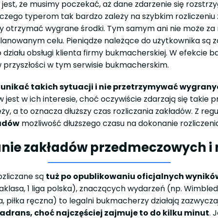
 jest, że musimy poczekać, aż dane zdarzenie się rozstr
aczego typerom tak bardzo zależy na szybkim rozliczeniu
, by otrzymać wygrane środki. Tym samym ani nie może za 
lanowanym celu. Pieniądze należące do użytkownika są
o działu obsługi klienta firmy bukmacherskiej. W efekcie
 przyszłości w tym serwisie bukmacherskim.
 unikać takich sytuacji i nie przetrzymywać wygrany
jest w ich interesie, choć oczywiście zdarzają się takie 
eży, a to oznacza dłuższy czas rozliczania zakładów. Z r
ładów
możliwość dłuższego czasu na dokonanie rozliczenia
anie zakładów przedmeczowych i
ozliczane są
tuż po opublikowaniu oficjalnych wynik
raklasa, 1 liga polska), znaczących wydarzeń (np. Wimbled
, piłka ręczna) to legalni bukmacherzy działają zazwycza
rans, choć najczęściej zajmuje to do kilku minut
. 