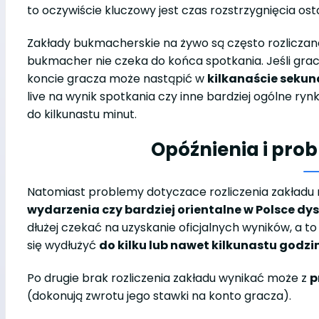
to oczywiście kluczowy jest czas rozstrzygnięcia os
Zakłady bukmacherskie na żywo są często rozliczan
bukmacher nie czeka do końca spotkania. Jeśli gracz
koncie gracza może nastąpić w
kilkanaście seku
live na wynik spotkania czy inne bardziej ogólne ryn
do kilkunastu minut.
Opóźnienia i pro
Natomiast problemy dotyczace rozliczenia zakładu 
wydarzenia czy bardziej orientalne w Polsce dy
dłużej czekać na uzyskanie oficjalnych wyników, a t
się wydłużyć
do kilku lub nawet kilkunastu godzi
Po drugie brak rozliczenia zakładu wynikać może z
p
(dokonują zwrotu jego stawki na konto gracza).