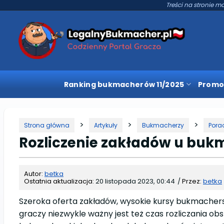
Treści na stronie mo
Ranking bukmacherów 11/2025
Promo
Strona główna
Artykuły
Bukmacherzy
Pora
Rozliczenie zakładów u bukm
Autor:
betka
Ostatnia aktualizacja:
20 listopada 2023, 00:44
/
Przez:
betka
Szeroka oferta zakładów, wysokie kursy bukmachers
graczy niezwykle ważny jest też czas rozliczania obs