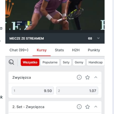
ra
e
ak