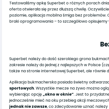
Testowaliśmy apkę Superbet o różnych porach dnia i n
oferta otwierała się przez dłuższą chwilę. Oczywiści
poziomie, aplikacja mobilna śmiga bez problemów. C
braki oprogramowania – to szczegółowo opisujemy w 
Be
Superbet należy do dość szerokiego grona bukmach
zakresie należy do jednej z najlepszych w Polsce (c
także na stronie internetowej Superbet, ale równie d
Aplikacja bukmacherska posiada świetny odtwarzac
sportowych
. Wszystkie mecze na żywo można ogląd
wybierając opcję
„okno w oknie”
. Jest to przydat
jednocześnie mieć na oku przebieg akcji meczowyc
jednak nie zawsze
, co zdecydowanie uznać należy 