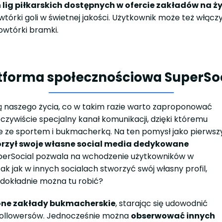
lig piłkarskich dostępnych w ofercie zakładów na ż
powtórki goli w świetnej jakości. Użytkownik może też w
owtórki bramki.
tforma społecznościowa SuperSo
ą naszego życia, co w takim razie warto zaproponować
ywiście specjalny kanał komunikacji, dzięki któremu
ane ze sportem i bukmacherką. Na ten pomysł jako pierwsz
rzył swoje własne social media dedykowane
uperSocial pozwala na wchodzenie użytkowników w
ak jak w innych socialach stworzyć swój własny profil,
o dokładnie można tu robić?
one zakłady bukmacherskie
, starając się udowodnić
 followersów. Jednocześnie można
obserwować innych