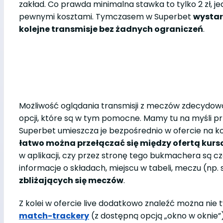
zakład. Co prawda minimalna stawka to tylko 2 zł, je
pewnymi kosztami. Tymczasem w Superbet
wystar
kolejne transmisje bez żadnych ograniczeń
.
Możliwość oglądania transmisji z meczów zdecydowani
opcji, które są w tym pomocne. Mamy tu na myśli pr
Superbet umieszcza je bezpośrednio w ofercie na k
łatwo można przełączać się między ofertą kur
w aplikacji, czy przez stronę tego bukmachera są c
informacje o składach, miejscu w tabeli, meczu (np.
zbliżających się meczów
.
Z kolei w ofercie live dodatkowo znaleźć można nie t
match-trackery
(z dostępną opcją „okno w oknie”).