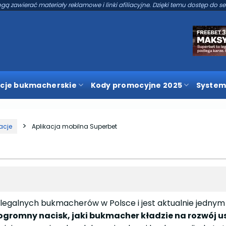
gą zawierać materiały reklamowe i linki afiliacyjne. Dzięki temu dostęp do se
cje bukmacherskie
Kody promocyjne 2025
System
acje
Aplikacja mobilna Superbet
egalnych bukmacherów w Polsce i jest aktualnie jednym
ogromny nacisk, jaki bukmacher kładzie na rozwój 