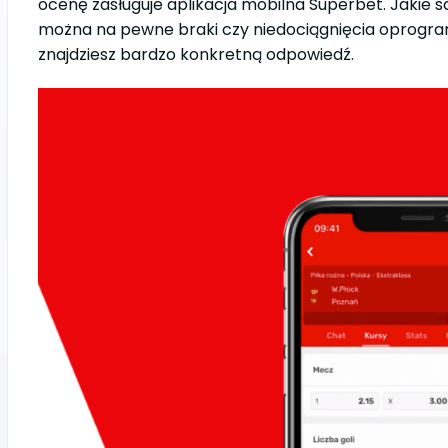
ocenę zasługuje aplikacja mobilna Superbet. Jakie 
można na pewne braki czy niedociągnięcia oprogramo
znajdziesz bardzo konkretną odpowiedź.