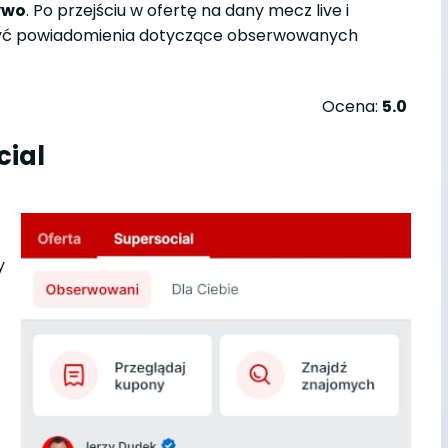
ywo
. Po przejściu w ofertę na dany mecz live i
łączyć powiadomienia dotyczące obserwowanych
Ocena:
5.0
cial
y