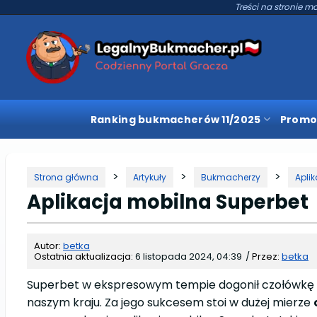
Treści na stronie mo
Ranking bukmacherów 11/2025
Promo
Strona główna
Artykuły
Bukmacherzy
Aplik
Aplikacja mobilna Superbet
Autor:
betka
Ostatnia aktualizacja:
6 listopada 2024, 04:39
/
Przez:
betka
Superbet w ekspresowym tempie dogonił czołówkę l
naszym kraju. Za jego sukcesem stoi w dużej mierze