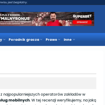
rwisu jest bezpłatny.
y
Poradnik gracza
Prawo
Inne
 z najpopularniejszych operatorów zakładów w
usług mobilnych
. W tej recenzji weryfikujemy, na jaką