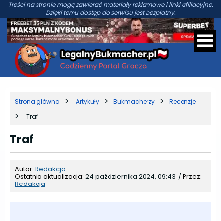
Treści na stronie mogą zawierać materiały reklamowe i linki afiliacyjne.
Dzięki temu dostęp do serwisu jest bezpłatny.
Strona główna
Artykuły
Bukmacherzy
Recenzje
Traf
Traf
Autor:
Redakcja
Ostatnia aktualizacja:
24 października 2024, 09:43
/
Przez:
Redakcja