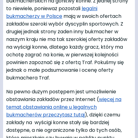
bukmacherskich na gonitwy konne. Z jednej strony
to niewiele, ponieważ pozostali
legalni
bukmacherzy w Polsce
mają w swoich ofertach
zakładów szeroki wybór dyscyplin sportowych. Z
drugiej jednak strony żaden inny bukmacher w
naszym kraju nie ma tak szerokiej oferty zakładów
na wyścigi konne, dlatego każdy gracz, który ma
ochotę zagrać na konie, w pierwszej kolejności
powinien zapoznać się z ofertą Traf. Pokuśmy się
jednak o małe podsumowanie i ocenę oferty
bukmachera Traf.
Na pewno dużym postępem jest umożliwienie
obstawiania zakładów przez Internet (
więcej na
temat obstawiania online u legalnych
bukmacherów przeczytasz tutaj
), dzięki czemu
zakłady na wyścigi konne stały się bardziej
dostępne, a nie ograniczone tylko do tych osób,
które mieszkają czy bywają w pobliżu punktu