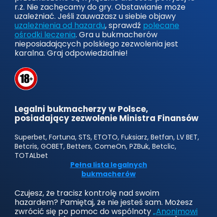
r.ż. Nie zachęcamy do gry. Obstawianie może
uzależniać. Jeśli zauważasz u siebie objawy
uzależnienia od hazardu
, sprawdź
polecane
ośrodki leczenia
. Gra u bukmacherów
nieposiadających polskiego zezwolenia jest
karalna. Graj odpowiedzialnie!
Legalni bukmacherzy w Polsce,
posiadający zezwolenie Ministra Finansów
Superbet, Fortuna, STS, ETOTO, Fuksiarz, Betfan, LV BET,
Betcris, GOBET, Betters, ComeOn, PZBuk, Betclic,
TOTALbet
Pełna lista legalnych
bukmacherów
Czujesz, że tracisz kontrolę nad swoim
hazardem? Pamiętaj, że nie jesteś sam. Możesz
zwrócić się po pomoc do wspólnoty
„Anonimowi