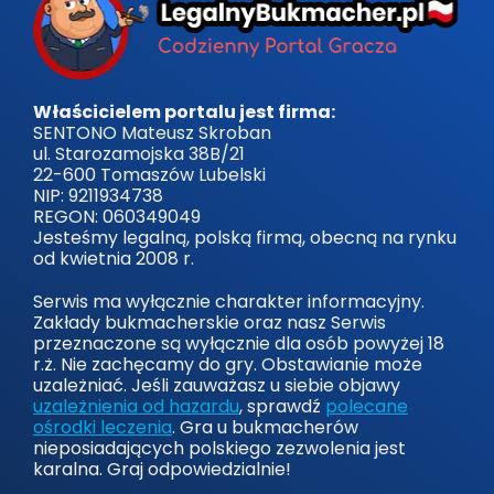
Właścicielem portalu jest firma:
SENTONO Mateusz Skroban
ul. Starozamojska 38B/21
22-600 Tomaszów Lubelski
NIP: 9211934738
REGON: 060349049
Jesteśmy legalną, polską firmą, obecną na rynku
od kwietnia 2008 r.
Serwis ma wyłącznie charakter informacyjny.
Zakłady bukmacherskie oraz nasz Serwis
przeznaczone są wyłącznie dla osób powyżej 18
r.ż. Nie zachęcamy do gry. Obstawianie może
uzależniać. Jeśli zauważasz u siebie objawy
uzależnienia od hazardu
, sprawdź
polecane
ośrodki leczenia
. Gra u bukmacherów
nieposiadających polskiego zezwolenia jest
karalna. Graj odpowiedzialnie!