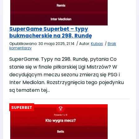
SuperGame Superbet – typy
bukmacherskie na 298. Rundę
Opublikowano:
30 maja 2025, 21:14
/
Autor:
Kubas
/
Brak
komentarzy
SuperGame. Typy na 298. Rundę, pytania Co
stanie się w finale piłkarskiej Ligi Mistrzów? W
decydującym meczu sezonu zmierzą się PSG i
Inter Mediolan. Rozstrzygnięcia tego pojedynku
są tematem tej…