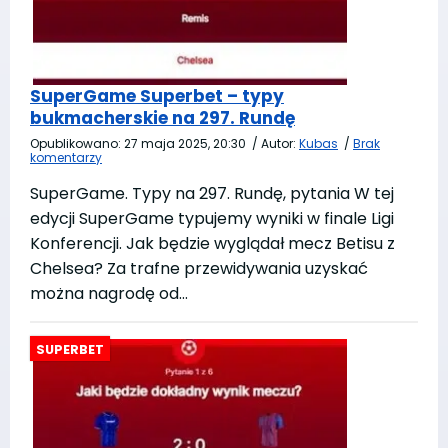
SuperGame Superbet – typy
bukmacherskie na 297. Rundę
Opublikowano:
27 maja 2025, 20:30
/
Autor:
Kubas
/
Brak
komentarzy
SuperGame. Typy na 297. Rundę, pytania W tej
edycji SuperGame typujemy wyniki w finale Ligi
Konferencji. Jak będzie wyglądał mecz Betisu z
Chelsea? Za trafne przewidywania uzyskać
można nagrodę od…