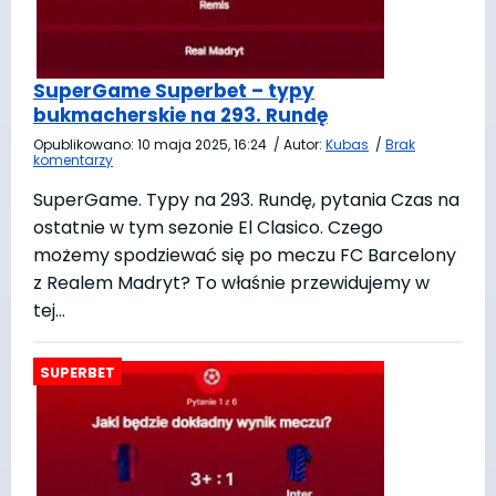
SuperGame Superbet – typy
bukmacherskie na 293. Rundę
Opublikowano:
10 maja 2025, 16:24
/
Autor:
Kubas
/
Brak
komentarzy
SuperGame. Typy na 293. Rundę, pytania Czas na
ostatnie w tym sezonie El Clasico. Czego
możemy spodziewać się po meczu FC Barcelony
z Realem Madryt? To właśnie przewidujemy w
tej…