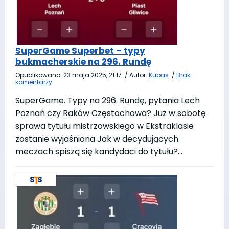
SuperGame Superbet – typy
bukmacherskie na 296. Rundę
Opublikowano:
23 maja 2025, 21:17
/
Autor:
Kubas
/
Brak
komentarzy
SuperGame. Typy na 296. Rundę, pytania Lech
Poznań czy Raków Częstochowa? Już w sobotę
sprawa tytułu mistrzowskiego w Ekstraklasie
zostanie wyjaśniona Jak w decydujących
meczach spiszą się kandydaci do tytułu?…