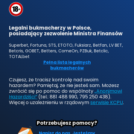
Legalni bukmacherzy w Polsce,
posiadający zezwolenie Ministra Finansów
Superbet, Fortuna, STS, ETOTO, Fuksiarz, Betfan, LV BET,
Betcris, GOBET, Betters, ComeOn, PZBuk, Betclic,
TOTALbet
Pełna lista legalnych
bukmacherów
Czujesz, że tracisz kontrolę nad swoim
hazardem? Pamiętaj, że nie jesteś sam. Możesz
zwrócić się po pomoc do wspólnoty
„Anonimowi
Hazardziści”
(tel.: 881 488 990, 795 250 438).
Więcej o uzależnieniu w rządowym
serwisie KCPU
.
Potrzebujesz pomocy?
Napisz do nas. Jesteśmy