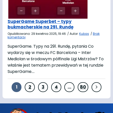
SuperGame Superbet – typy
bukmacherskie na 291. Rundę
Opublikowano:
29 kwietnia 2025, 19:46
/
Autor:
Kubas
/
Brak
komentarzy
SuperGame. Typy na 291. Rundę, pytania Co
wydarzy się w meczu FC Barcelona – Inter
Mediolan w środowym półfinale Ligi Mistrzów? To
właśnie jest tematem przewidywań w tej rundzie
SuperGame….
1
2
3
4
…
80