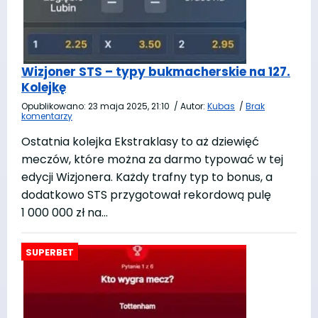
Wizjoner STS – typy bukmacherskie na 127.
Kolejkę
Opublikowano:
23 maja 2025, 21:10
/
Autor:
Kubas
/
Brak
komentarzy
Ostatnia kolejka Ekstraklasy to aż dziewięć
meczów, które można za darmo typować w tej
edycji Wizjonera. Każdy trafny typ to bonus, a
dodatkowo STS przygotował rekordową pulę
1 000 000 zł na…