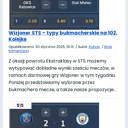
Wizjoner STS – typy bukmacherskie na 102.
Kolejkę
Opublikowano:
30 stycznia 2025, 19:13
/
Autor:
Kubas
/
Brak
komentarzy
Z okazji powrotu Ekstraklasy w STS możemy
wytypować dokładne wyniki sześciu meczów, w
ramach darmowej gry Wizjoner w tym tygodniu.
Poniżej przedstawiamy wybrane przez
bukmachera mecze, a także nasze propozycje…