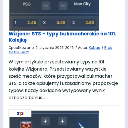
Wizjoner STS – typy bukmacherskie na 101.
Kolejkę
Opublikowano:
21 stycznia 2025, 20:15
/
Autor:
Kubas
/
Brak
komentarzy
W tym artykule przedstawiamy typy na 101.
kolejkę Wizjonera. Przedstawiamy wszystkie
sześć meczów, które przygotował bukmacher
STS, a także opisujemy i uzasadniamy propozycje
typów. Każdy dokładnie wytypowany wynik
oznacza bonus….