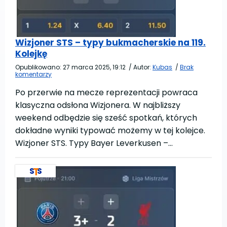
Wizjoner STS – typy bukmacherskie na 119.
Kolejkę
Opublikowano:
27 marca 2025, 19:12
/
Autor:
Kubas
/
Brak
komentarzy
Po przerwie na mecze reprezentacji powraca
klasyczna odsłona Wizjonera. W najbliższy
weekend odbędzie się sześć spotkań, których
dokładne wyniki typować możemy w tej kolejce.
Wizjoner STS. Typy Bayer Leverkusen –…