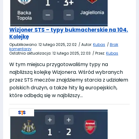
Wizjoner STS – typy bukmacherskie na 104.
Kolejkę
Opublikowano:
12 lutego 2025, 22:02
/
Autor:
Kubas
/
Brak
komentarzy
Ostatnia aktualizacja:
12 lutego 2025, 22:03
/
Przez:
Kubas
W tym miejscu przygotowaliśmy typy na
najbliższą kolejkę Wizjonera. Wśród wybranych
przez STS meczów znajdziemy starcia z udziałem
polskich drużyn, a także hity lig europejskich,
które odbędą się w najbliższy…