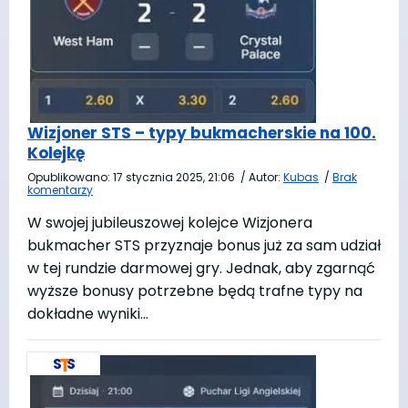
Wizjoner STS – typy bukmacherskie na 100.
Kolejkę
Opublikowano:
17 stycznia 2025, 21:06
/
Autor:
Kubas
/
Brak
komentarzy
W swojej jubileuszowej kolejce Wizjonera
bukmacher STS przyznaje bonus już za sam udział
w tej rundzie darmowej gry. Jednak, aby zgarnąć
wyższe bonusy potrzebne będą trafne typy na
dokładne wyniki…