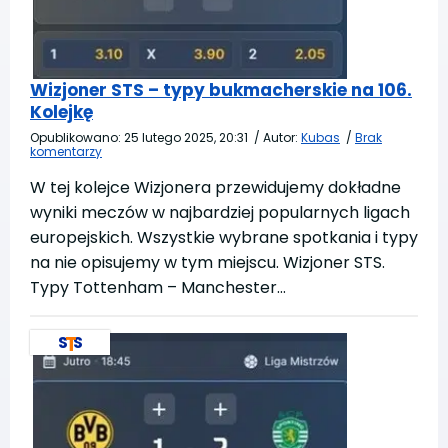
Wizjoner STS – typy bukmacherskie na 106.
Kolejkę
Opublikowano:
25 lutego 2025, 20:31
/
Autor:
Kubas
/
Brak
komentarzy
W tej kolejce Wizjonera przewidujemy dokładne
wyniki meczów w najbardziej popularnych ligach
europejskich. Wszystkie wybrane spotkania i typy
na nie opisujemy w tym miejscu. Wizjoner STS.
Typy Tottenham – Manchester…