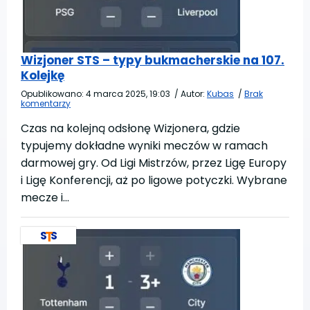
Wizjoner STS – typy bukmacherskie na 107.
Kolejkę
Opublikowano:
4 marca 2025, 19:03
/
Autor:
Kubas
/
Brak
komentarzy
Czas na kolejną odsłonę Wizjonera, gdzie
typujemy dokładne wyniki meczów w ramach
darmowej gry. Od Ligi Mistrzów, przez Ligę Europy
i Ligę Konferencji, aż po ligowe potyczki. Wybrane
mecze i…