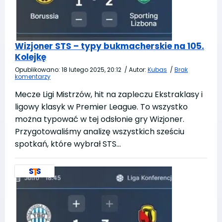
Wizjoner STS – typy bukmacherskie na 105.
Kolejkę
Opublikowano:
18 lutego 2025, 20:12
/
Autor:
Kubas
/
Brak
komentarzy
Mecze Ligi Mistrzów, hit na zapleczu Ekstraklasy i
ligowy klasyk w Premier League. To wszystko
można typować w tej odsłonie gry Wizjoner.
Przygotowaliśmy analizę wszystkich sześciu
spotkań, które wybrał STS…