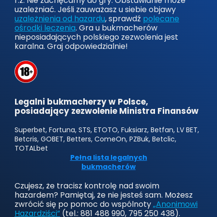
r.ż. Nie zachęcamy do gry. Obstawianie może
uzależniać. Jeśli zauważasz u siebie objawy
uzależnienia od hazardu
, sprawdź
polecane
ośrodki leczenia
. Gra u bukmacherów
nieposiadających polskiego zezwolenia jest
karalna. Graj odpowiedzialnie!
Legalni bukmacherzy w Polsce,
posiadający zezwolenie Ministra Finansów
Superbet, Fortuna, STS, ETOTO, Fuksiarz, Betfan, LV BET,
Betcris, GOBET, Betters, ComeOn, PZBuk, Betclic,
TOTALbet
Pełna lista legalnych
bukmacherów
Czujesz, że tracisz kontrolę nad swoim
hazardem? Pamiętaj, że nie jesteś sam. Możesz
zwrócić się po pomoc do wspólnoty
„Anonimowi
Hazardziści”
(tel.: 881 488 990, 795 250 438).