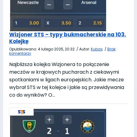
Wizjoner STS – typy bukmacherskie na 103.
Kolejkę
Opublikowano:
4 lutego 2025, 20:32
/
Autor:
Kubas
/
Brak
komentarzy
Najbliższa kolejka Wizjonera to połączenie
meczów w krajowych pucharach z ciekawymi
spotkaniami w ligach europejskich. Jakie mecze
wybrał STS w tej kolejce i jakie są przewidywania
co do wyników? O…