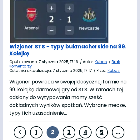
Wizjoner STS – typy bukmacherskie na 99.
Kolejkę
Opublikowano:
7 stycznia 2025, 17:16
/
Autor:
Kubas
/
Brak
komentarzy
Ostatnia aktualizacja:
7 stycznia 2025, 17:17
/
Przez:
Kubas
Wizjoner powraca w swojej klasycznej formie na
99. kolejkę darmowej gry od STS. W ramach tej
odsłony do wytypowania mamy sześć
dokładnych wyników spotkań. Wybrane mecze,
typy i ich uzasadnienie…
1
2
3
4
5
…