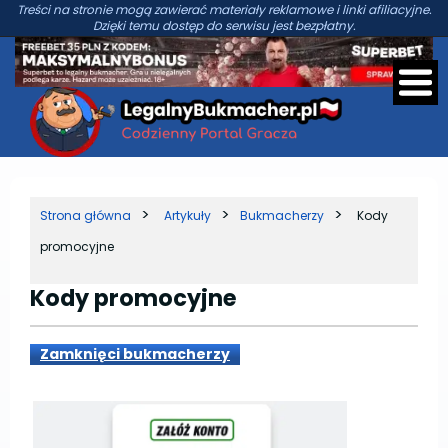
Treści na stronie mogą zawierać materiały reklamowe i linki afiliacyjne.
Dzięki temu dostęp do serwisu jest bezpłatny.
Strona główna
Artykuły
Bukmacherzy
Kody
promocyjne
Kody promocyjne
Zamknięci bukmacherzy