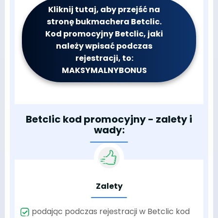
Kliknij tutaj, aby przejść na
stronę bukmachera Betclic.
Kod promocyjny Betclic, jaki
należy wpisać podczas
rejestracji, to:
MAKSYMALNYBONUS
Betclic kod promocyjny - zalety i
wady:
Zalety
podając podczas rejestracji w Betclic kod