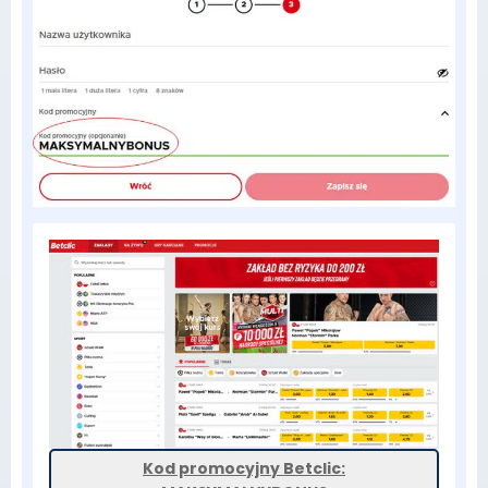
Kod promocyjny Betclic: