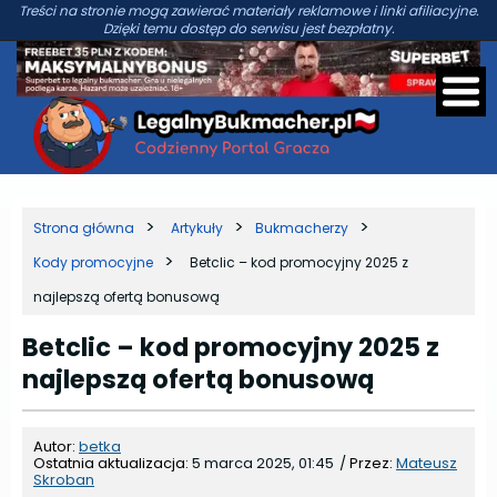
Treści na stronie mogą zawierać materiały reklamowe i linki afiliacyjne.
Dzięki temu dostęp do serwisu jest bezpłatny.
Strona główna
Artykuły
Bukmacherzy
Kody promocyjne
Betclic – kod promocyjny 2025 z
najlepszą ofertą bonusową
Betclic – kod promocyjny 2025 z
najlepszą ofertą bonusową
Autor:
betka
Ostatnia aktualizacja:
5 marca 2025, 01:45
/
Przez:
Mateusz
Skroban