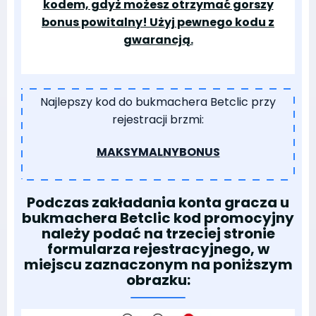
kodem, gdyż możesz otrzymać gorszy
bonus powitalny! Użyj pewnego kodu z
gwarancją.
Najlepszy kod do bukmachera Betclic przy
rejestracji brzmi:
MAKSYMALNYBONUS
Podczas zakładania konta gracza u
bukmachera Betclic kod promocyjny
należy podać na trzeciej stronie
formularza rejestracyjnego, w
miejscu zaznaczonym na poniższym
obrazku: