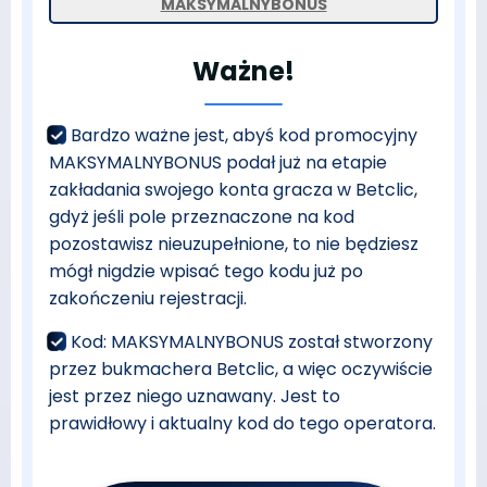
MAKSYMALNYBONUS
Ważne!
Bardzo ważne jest, abyś kod promocyjny
MAKSYMALNYBONUS podał już na etapie
zakładania swojego konta gracza w Betclic,
gdyż jeśli pole przeznaczone na kod
pozostawisz nieuzupełnione, to nie będziesz
mógł nigdzie wpisać tego kodu już po
zakończeniu rejestracji.
Kod: MAKSYMALNYBONUS został stworzony
przez bukmachera Betclic, a więc oczywiście
jest przez niego uznawany. Jest to
prawidłowy i aktualny kod do tego operatora.