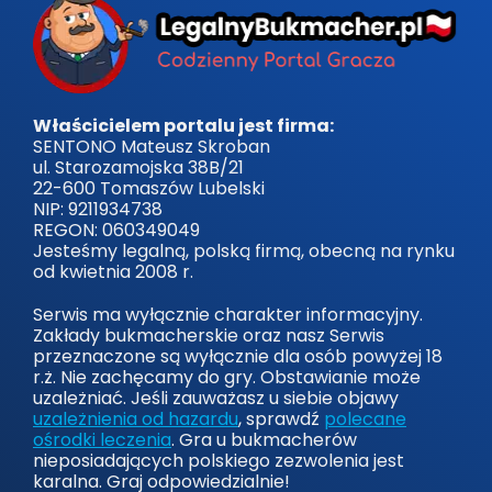
Właścicielem portalu jest firma:
SENTONO Mateusz Skroban
ul. Starozamojska 38B/21
22-600 Tomaszów Lubelski
NIP: 9211934738
REGON: 060349049
Jesteśmy legalną, polską firmą, obecną na rynku
od kwietnia 2008 r.
Serwis ma wyłącznie charakter informacyjny.
Zakłady bukmacherskie oraz nasz Serwis
przeznaczone są wyłącznie dla osób powyżej 18
r.ż. Nie zachęcamy do gry. Obstawianie może
uzależniać. Jeśli zauważasz u siebie objawy
uzależnienia od hazardu
, sprawdź
polecane
ośrodki leczenia
. Gra u bukmacherów
nieposiadających polskiego zezwolenia jest
karalna. Graj odpowiedzialnie!