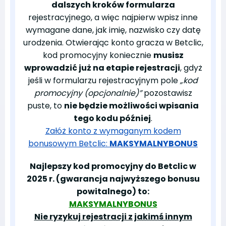
dalszych kroków formularza
rejestracyjnego, a więc najpierw wpisz inne
wymagane dane, jak imię, nazwisko czy datę
urodzenia. Otwierając konto gracza w Betclic,
kod promocyjny koniecznie
musisz
wprowadzić już na etapie rejestracji
, gdyż
jeśli w formularzu rejestracyjnym pole
„kod
promocyjny (opcjonalnie)”
pozostawisz
puste, to
nie będzie możliwości wpisania
tego kodu później
.
Załóż konto z wymaganym kodem
bonusowym Betclic:
MAKSYMALNYBONUS
Najlepszy kod promocyjny do Betclic w
2025 r. (gwarancja najwyższego bonusu
powitalnego) to:
MAKSYMALNYBONUS
Nie ryzykuj rejestracji z jakimś innym