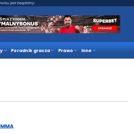
rwisu jest bezpłatny.
y
Poradnik gracza
Prawo
Inne
e MMA