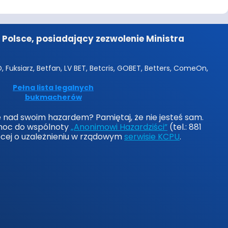
Polsce, posiadający zezwolenie Ministra
 Fuksiarz, Betfan, LV BET, Betcris, GOBET, Betters, ComeOn,
Pełna lista legalnych
bukmacherów
lę nad swoim hazardem? Pamiętaj, że nie jesteś sam.
moc do wspólnoty
„Anonimowi Hazardziści”
(tel.: 881
ęcej o uzależnieniu w rządowym
serwisie KCPU
.