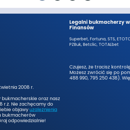
Legalni bukmacherzy w 
Finansów
Superbet, Fortuna, STS, ETOTO,
PZBuk, Betclic, TOTALbet
Czujesz, że tracisz kontro
Możesz zwrócić się po po
488 990, 795 250 438). Wi
wietnia 2008 r.
y bukmacherskie oraz nasz
8 r.ż. Nie zachęcamy do
siebie objawy
uzależnienia
 u bukmacherów
Graj odpowiedzialnie!