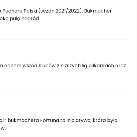
una Pucharu Polski (sezon 2021/2022). Bukmacher
oką pulę nagród….
im echem wśród klubów z niższych lig piłkarskich oraz
i” bukmachera Fortuna to inicjatywa, która była
u w…