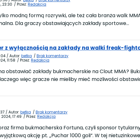
, 23:30
/
Przez:
Redakcja
 tylko modną formą rozrywki, ale też cała branża walk MMA,
jonalna. Dla graczy obstawiających zakłady sportowe…
 z wyłącznością na zakłady na walki freak-fight
:04
/
Autor:
betka
/
Brak komentarzy
24, 11:58
/
Przez:
Redakcja
żna obstawiać zakłady bukmacherskie na Clout MMA? Buk
laczego więc gracze nie mieliby mieć możliwości obstawia
:37
/
Autor:
betka
/
Brak komentarzy
 2024, 17:49
/
Przez:
Redakcja
j oraz firma bukmacherska Fortuna, czyli sponsor tytularn
yjątkową akcję pt. „Puchar 1000 goli”. W tej nietuzinkowej