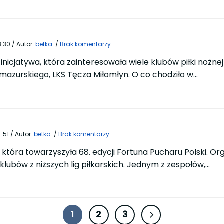
8:30
/
Autor:
betka
/
Brak komentarzy
 inicjatywa, która zainteresowała wiele klubów piłki nożne
zurskiego, LKS Tęcza Miłomłyn. O co chodziło w…
4:51
/
Autor:
betka
/
Brak komentarzy
a, która towarzyszyła 68. edycji Fortuna Pucharu Polski. 
 klubów z niższych lig piłkarskich. Jednym z zespołów,…
1
2
3