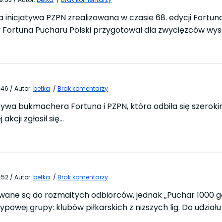
na inicjatywa PZPN zrealizowana w czasie 68. edycji Fort
y Fortuna Pucharu Polski przygotował dla zwycięzców wys
:46
/
Autor:
betka
/
Brak komentarzy
jatywa bukmachera Fortuna i PZPN, która odbiła się szerok
 akcji zgłosił się…
:52
/
Autor:
betka
/
Brak komentarzy
ne są do rozmaitych odbiorców, jednak „Puchar 1000 gol
powej grupy: klubów piłkarskich z niższych lig. Do udział