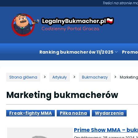
Treści na stronie mo
Ranking bukmacherów 11/2025
Promo
Strona główna
Artykuły
Bukmacherzy
Marketin
Marketing bukmacherów
Freak-fighty MMA
Piłka nożna
Wydarzenia
Prime Show MMA – bukm
Opublikowano:
28 czerwca 2024, 1