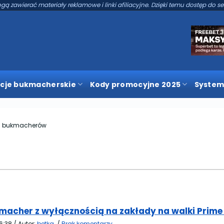
gą zawierać materiały reklamowe i linki afiliacyjne. Dzięki temu dostęp do se
cje bukmacherskie
Kody promocyjne 2025
System
g bukmacherów
acher z wyłącznością na zakłady na walki Prim
6:38
/
Autor:
betka
/
Brak komentarzy