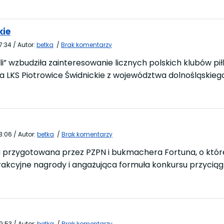
kie
7:34
/
Autor:
betka
/
Brak komentarzy
li” wzbudziła zainteresowanie licznych polskich klubów p
a LKS Piotrowice Świdnickie z województwa dolnośląskieg
3:06
/
Autor:
betka
/
Brak komentarzy
ja przygotowana przez PZPN i bukmachera Fortuna, o które
Atrakcyjne nagrody i angażująca formuła konkursu przycią
9:53
/
Autor:
betka
/
Brak komentarzy