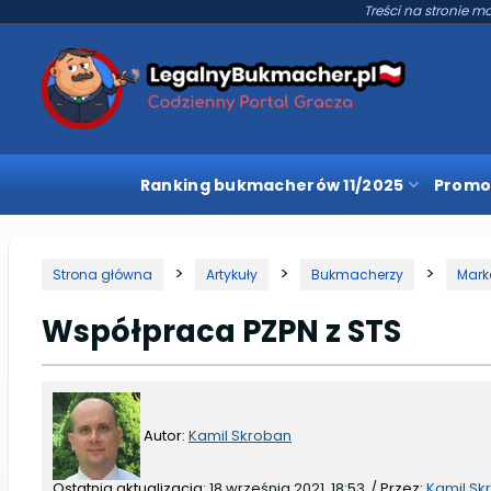
Treści na stronie mo
Ranking bukmacherów 11/2025
Promo
Strona główna
Artykuły
Bukmacherzy
Mark
Współpraca PZPN z STS
Autor:
Kamil Skroban
Ostatnia aktualizacja:
18 września 2021, 18:53
/
Przez:
Kamil Sk