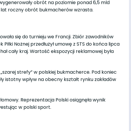
 wygenerowały obrót na poziomie ponad 6,5 mld
lku lat roczny obrót bukmacherów wzrasta.
wała się do turnieju we Francji. Zbiór zawodników
k Piłki Nożnej przedłużył umowę z STS do końca lipca
hał cały kraj. Wartość ekspozycji reklamowej była
„szarej strefy” w polskiej bukmacherce. Pod koniec
ały istotny wpływ na obecny kształt rynku zakładów
zełomowy. Reprezentacja Polski osiągnęła wynik
estując w polski sport.