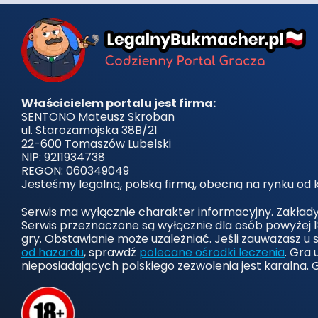
Właścicielem portalu jest firma:
SENTONO Mateusz Skroban
ul. Starozamojska 38B/21
22-600 Tomaszów Lubelski
NIP: 9211934738
REGON: 060349049
Jesteśmy legalną, polską firmą, obecną na rynku od k
Serwis ma wyłącznie charakter informacyjny. Zakład
Serwis przeznaczone są wyłącznie dla osób powyżej 1
gry. Obstawianie może uzależniać. Jeśli zauważasz u 
od hazardu
, sprawdź
polecane ośrodki leczenia
. Gra
nieposiadających polskiego zezwolenia jest karalna. 