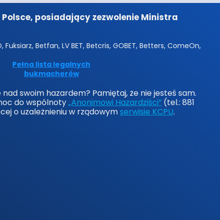
Polsce, posiadający zezwolenie Ministra
 Fuksiarz, Betfan, LV BET, Betcris, GOBET, Betters, ComeOn,
Pełna lista legalnych
bukmacherów
lę nad swoim hazardem? Pamiętaj, że nie jesteś sam.
moc do wspólnoty
„Anonimowi Hazardziści”
(tel.: 881
ęcej o uzależnieniu w rządowym
serwisie KCPU
.