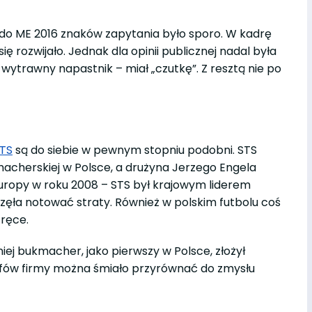
 do ME 2016 znaków zapytania było sporo. W kadrę
ę rozwijało. Jednak dla opinii publicznej nadal była
 wytrawny napastnik – miał „czutkę”. Z resztą nie po
TS
są do siebie w pewnym stopniu podobni. STS
acherskiej w Polsce, a drużyna Jerzego Engela
Europy w roku 2008 – STS był krajowym liderem
ęła notować straty. Również w polskim futbolu coś
 ręce.
iej bukmacher, jako pierwszy w Polsce, złożył
zefów firmy można śmiało przyrównać do zmysłu