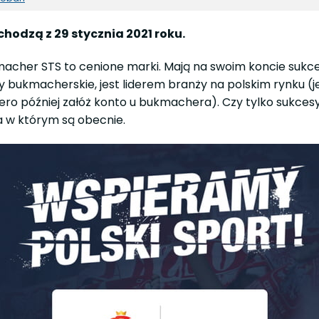
odzą z 29 stycznia 2021 roku.
ukmacher STS to cenione marki. Mają na swoim koncie suk
łady bukmacherskie, jest liderem branży na polskim rynku 
iero później załóż konto u bukmachera). Czy tylko suk
ca w którym są obecnie.