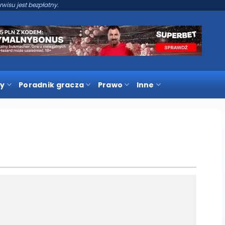
rwisu jest bezpłatny.
y
Poradnik gracza
Prawo
Inne