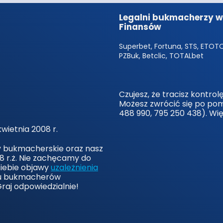
Legalni bukmacherzy w 
Finansów
Superbet, Fortuna, STS, ETOTO,
PZBuk, Betclic, TOTALbet
Czujesz, że tracisz kontro
Możesz zwrócić się po po
488 990, 795 250 438). Wi
wietnia 2008 r.
y bukmacherskie oraz nasz
8 r.ż. Nie zachęcamy do
siebie objawy
uzależnienia
 u bukmacherów
Graj odpowiedzialnie!