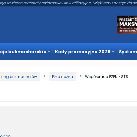
gą zawierać materiały reklamowe i linki afiliacyjne. Dzięki temu dostęp do se
cje bukmacherskie
Kody promocyjne 2025
System
eting bukmacherów
Piłka nożna
Współpraca PZPN z STS
roban