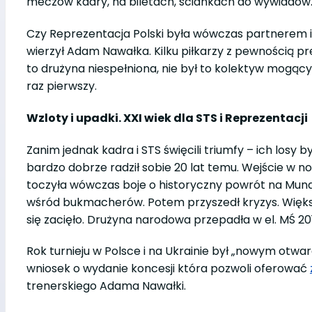
meczów kadry, na biletach, ściankach do wywiadów
Czy Reprezentacja Polski była wówczas partnerem i
wierzył Adam Nawałka. Kilku piłkarzy z pewnością pre
to drużyna niespełniona, nie był to kolektyw mogący 
raz pierwszy.
Wzloty i upadki. XXI wiek dla STS i Reprezentacji
Zanim jednak kadra i STS święcili triumfy – ich losy 
bardzo dobrze radził sobie 20 lat temu. Wejście w
toczyła wówczas boje o historyczny powrót na Mundi
wśród bukmacherów. Potem przyszedł kryzys. Większ
się zacięło. Drużyna narodowa przepadła w el. MŚ 201
Rok turnieju w Polsce i na Ukrainie był „nowym otwa
wniosek o wydanie koncesji która pozwoli oferować
trenerskiego Adama Nawałki.