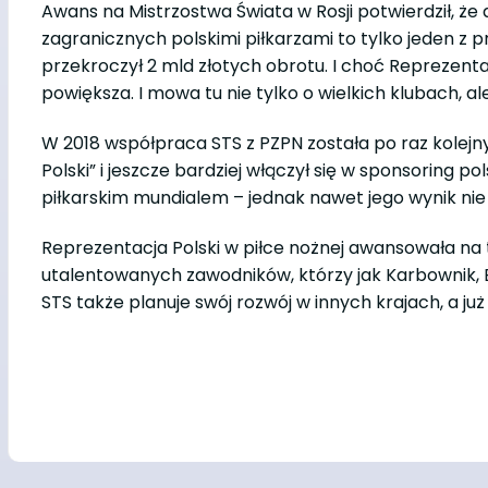
Awans na Mistrzostwa Świata w Rosji potwierdził, że
zagranicznych polskimi piłkarzami to tylko jeden z p
przekroczył 2 mld złotych obrotu. I choć Reprezenta
powiększa. I mowa tu nie tylko o wielkich klubach, 
W 2018 współpraca STS z PZPN została po raz kolej
Polski” i jeszcze bardziej włączył się w sponsoring 
piłkarskim mundialem – jednak nawet jego wynik nie
Reprezentacja Polski w piłce nożnej awansowała na 
utalentowanych zawodników, którzy jak Karbownik, Bu
STS także planuje swój rozwój w innych krajach, a już t