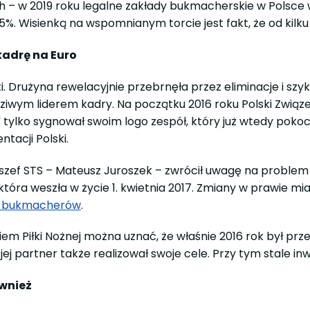
h – w 2019 roku legalne zakłady bukmacherskie w Polsce
d 45%. Wisienką na wspomnianym torcie jest fakt, że od ki
kadrę na Euro
 Drużyna rewelacyjnie przebrnęła przez eliminacje i szyko
ziwym liderem kadry. Na początku 2016 roku Polski Związe
tylko sygnował swoim logo zespół, który już wtedy pokoc
tacji Polski.
 szef STS – Mateusz Juroszek – zwrócił uwagę na problem 
która weszła w życie 1. kwietnia 2017. Zmiany w prawie mi
h bukmacherów
.
iem Piłki Nożnej można uznać, że właśnie 2016 rok był pr
ej partner także realizował swoje cele. Przy tym stale inw
ównież