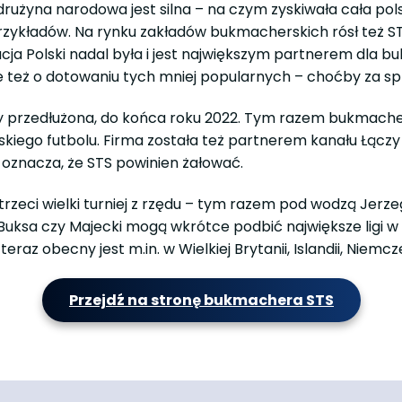
 drużyna narodowa jest silna – na czym zyskiwała cała po
rzykładów. Na rynku zakładów bukmacherskich rósł też STS.
cja Polski nadal była i jest największym partnerem dla bu
ale też o dotowaniu tych mniej popularnych – choćby za s
ny przedłużona, do końca roku 2022. Tym razem bukmache
polskiego futbolu. Firma została też partnerem kanału Łąc
 oznacza, że STS powinien żałować.
trzeci wielki turniej z rzędu – tym razem pod wodzą Jerz
ksa czy Majecki mogą wkrótce podbić największe ligi w Eu
eraz obecny jest m.in. w Wielkiej Brytanii, Islandii, Niemcz
Przejdź na stronę bukmachera STS