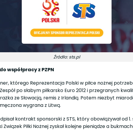
Źródło: sts.pl
do współpracy z PZPN
ner, którego Reprezentacja Polski w piłce nożnej potrze
. Zespół po słabym piłkarsko Euro 2012 i przegranych kwal
rażka ze Słowacją, remis z Irlandią. Potem niezbyt miaro
ymęczona wygrana z Litwą.
dpisał kontrakt sponsorski z STS, który obowiązywał od 1.
Polski Związek Piłki Nożnej zyskał kolejne pieniądze a bu