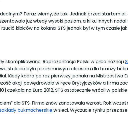
.
dealnym? Teraz wiemy, że tak. Jednak przed startem el.
zentowało już wtedy wysoki poziom, a kilku innych nadal si
rzucić kibiców na kolana. STS jednak był w tym czasie jak
były skomplikowane. Reprezentacja Polski w piłce nożnej i
S
 nowe stulecie było przełomowym okresem dla branży bukm
al. Kiedy kadra po raz pierwszy jechała na Mistrzostwa 
ość akcji powędrowała w ręce Brytyjczyków a firma zacz
0 i czekała na Euro 2012. STS ostatecznie wrócił w polskie
rciem” dla STS. Firma znów zanotowała wzrost. Rok wcześn
zakłady bukmacherskie
w sieci. Wyczucie rynku przez s