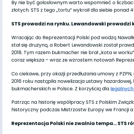
By nie być gołosłownym warto wspomnieć o liczbac
złotych. STS z tego „tortu” wykroił dla siebie pona
STS prowadzi na rynku. Lewandowski prowadzi 
Wracając do Reprezentacji Polski pod wodzą Nawałki.
stał się drużyną, a Robert Lewandowski został prawd
2018. Tym razem bukmacher nie brał „kota w worku” 
coraz większa – wraz ze wzrostem notowań Reprezen
Co ciekawe, przy okazji przedłużania umowy z PZPN,
2016 roku nastąpiła nowelizacja ustawy hazardowej, 
bukmacherskich w Polsce. Z korzyścią dla
legalnyc
Patrząc na historię współpracy STS z Polskim Związk
historyczny podczas Mistrzostw Europy we Francji a j
Reprezentacja Polski nie zwalnia tempa… STS r