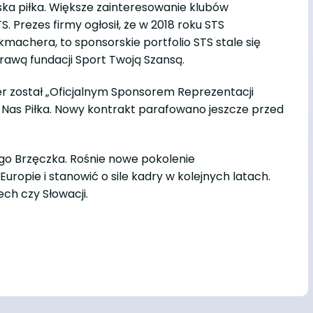
lska piłka. Większe zainteresowanie klubów
 Prezes firmy ogłosił, że w 2018 roku STS
kmachera, to sponsorskie portfolio STS stale się
prawą fundacji Sport Twoją Szansą.
r został „Oficjalnym Sponsorem Reprezentacji
zy Nas Piłka. Nowy kontrakt parafowano jeszcze przed
ego Brzęczka. Rośnie nowe pokolenie
ropie i stanowić o sile kadry w kolejnych latach.
ech czy Słowacji.