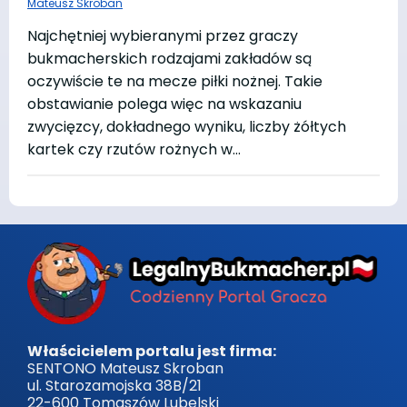
Mateusz Skroban
Najchętniej wybieranymi przez graczy
bukmacherskich rodzajami zakładów są
oczywiście te na mecze piłki nożnej. Takie
obstawianie polega więc na wskazaniu
zwycięzcy, dokładnego wyniku, liczby żółtych
kartek czy rzutów rożnych w…
Właścicielem portalu jest firma:
SENTONO Mateusz Skroban
ul. Starozamojska 38B/21
22-600 Tomaszów Lubelski