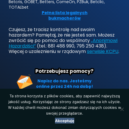
Betcris, GOBET, Betters, ComeOn, PZBuk, Betclic,
TOTALbet
Pełna lista legalnych
bukmacherów
Czujesz, że tracisz kontrolę nad swoim
hazardem? Pamiętaj, że nie jesteś sam. Możesz
zwrócić się po pomoc do wspólnoty
„Anonimowi
Hazardziści”
(tel.: 881 488 990, 795 250 438).
Więcej o uzależnieniu w rządowym
serwisie KCPU
.
Potrzebujesz pomocy?
Napisz do nas. Jesteśmy
online przez 24h na dobę!
Ta strona korzysta z plików cookies, aby zapewnić najwyższą
jakość usług. Korzystając ze strony zgadzasz się na ich użycie.
W każdej chwili możesz dokonać zmian dotyczących cookies w
Strona główna
|
Polityka prywatności
|
O nas
|
Kontakt
swojej przeglądarce.
Copyright © 2019-2025. Wszelkie prawa zastrzeżone.
Akceptuję
LegalnyBukmacher.pl