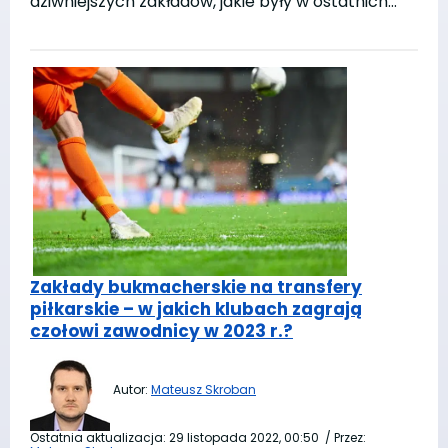
dziwniejszych zakładów, jakie były w ostatnich…
Zakłady bukmacherskie na transfery
piłkarskie – w jakich klubach zagrają
czołowi zawodnicy w 2023 r.?
Autor:
Mateusz Skroban
Ostatnia aktualizacja:
29 listopada 2022, 00:50
/
Przez: