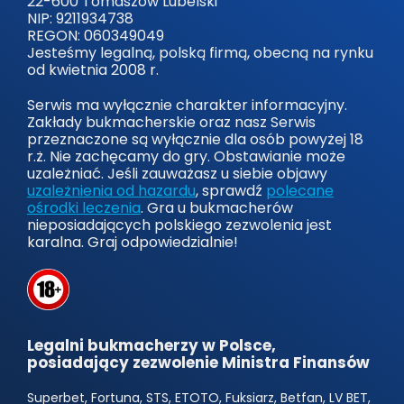
22-600 Tomaszów Lubelski
NIP: 9211934738
REGON: 060349049
Jesteśmy legalną, polską firmą, obecną na rynku
od kwietnia 2008 r.
Serwis ma wyłącznie charakter informacyjny.
Zakłady bukmacherskie oraz nasz Serwis
przeznaczone są wyłącznie dla osób powyżej 18
r.ż. Nie zachęcamy do gry. Obstawianie może
uzależniać. Jeśli zauważasz u siebie objawy
uzależnienia od hazardu
, sprawdź
polecane
ośrodki leczenia
. Gra u bukmacherów
nieposiadających polskiego zezwolenia jest
karalna. Graj odpowiedzialnie!
Legalni bukmacherzy w Polsce,
posiadający zezwolenie Ministra Finansów
Superbet, Fortuna, STS, ETOTO, Fuksiarz, Betfan, LV BET,