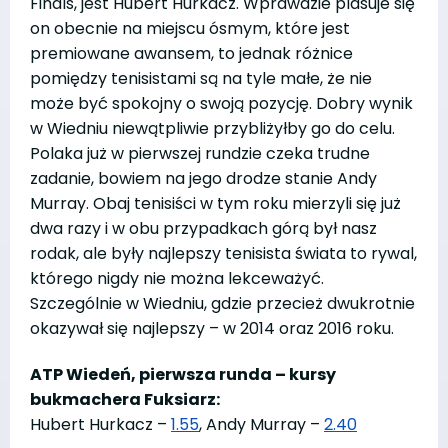
Finals, jest Hubert Hurkacz. Wprawdzie plasuje się
on obecnie na miejscu ósmym, które jest
premiowane awansem, to jednak różnice
pomiędzy tenisistami są na tyle małe, że nie
może być spokojny o swoją pozycję. Dobry wynik
w Wiedniu niewątpliwie przybliżyłby go do celu.
Polaka już w pierwszej rundzie czeka trudne
zadanie, bowiem na jego drodze stanie Andy
Murray. Obaj tenisiści w tym roku mierzyli się już
dwa razy i w obu przypadkach górą był nasz
rodak, ale były najlepszy tenisista świata to rywal,
którego nigdy nie można lekceważyć.
Szczególnie w Wiedniu, gdzie przecież dwukrotnie
okazywał się najlepszy – w 2014 oraz 2016 roku.
ATP Wiedeń, pierwsza runda – kursy
bukmachera Fuksiarz:
Hubert Hurkacz –
1.55
, Andy Murray –
2.40