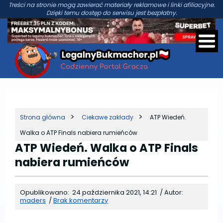
Treści na stronie mogą zawierać materiały reklamowe i linki afiliacyjne.
Dzięki temu dostęp do serwisu jest bezpłatny.
Strona główna
Ciekawe zakłady
ATP Wiedeń.
Walka o ATP Finals nabiera rumieńców
ATP Wiedeń. Walka o ATP Finals
nabiera rumieńców
Opublikowano:
24 października 2021, 14:21
/
Autor:
maders
/
Brak komentarzy