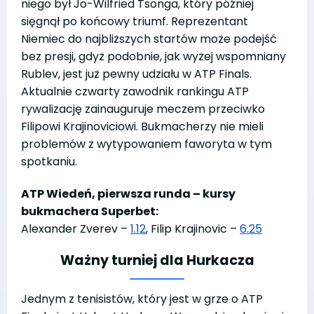
niego był Jo-Wilfried Tsonga, który później
sięgnął po końcowy triumf. Reprezentant
Niemiec do najbliższych startów może podejść
bez presji, gdyż podobnie, jak wyżej wspomniany
Rublev, jest już pewny udziału w ATP Finals.
Aktualnie czwarty zawodnik rankingu ATP
rywalizację zainauguruje meczem przeciwko
Filipowi Krajinoviciowi. Bukmacherzy nie mieli
problemów z wytypowaniem faworyta w tym
spotkaniu.
ATP Wiedeń, pierwsza runda – kursy
bukmachera Superbet:
Alexander Zverev –
1.12
, Filip Krajinovic –
6.25
Ważny turniej dla Hurkacza
Jednym z tenisistów, który jest w grze o ATP