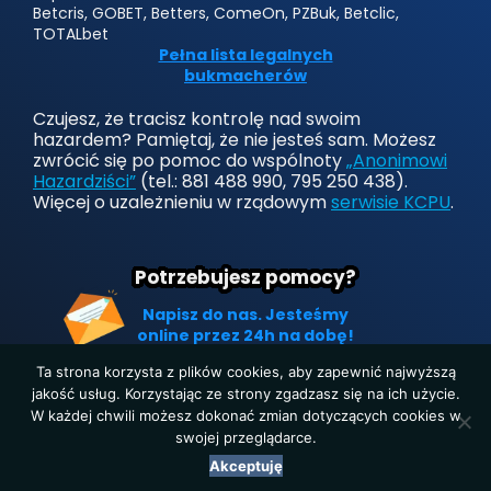
Betcris, GOBET, Betters, ComeOn, PZBuk, Betclic,
TOTALbet
Pełna lista legalnych
bukmacherów
Czujesz, że tracisz kontrolę nad swoim
hazardem? Pamiętaj, że nie jesteś sam. Możesz
zwrócić się po pomoc do wspólnoty
„Anonimowi
Hazardziści”
(tel.: 881 488 990, 795 250 438).
Więcej o uzależnieniu w rządowym
serwisie KCPU
.
Potrzebujesz pomocy?
Napisz do nas. Jesteśmy
online przez 24h na dobę!
Ta strona korzysta z plików cookies, aby zapewnić najwyższą
jakość usług. Korzystając ze strony zgadzasz się na ich użycie.
W każdej chwili możesz dokonać zmian dotyczących cookies w
Strona główna
|
Polityka prywatności
|
O nas
|
Kontakt
swojej przeglądarce.
Copyright © 2019-2025. Wszelkie prawa zastrzeżone.
Akceptuję
LegalnyBukmacher.pl