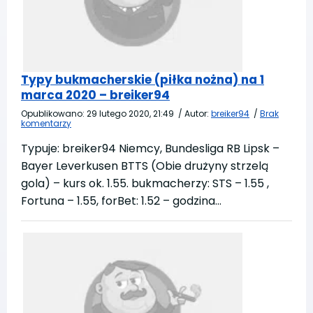
Typy bukmacherskie (piłka nożna) na 1
marca 2020 – breiker94
Opublikowano:
29 lutego 2020, 21:49
/
Autor:
breiker94
/
Brak
komentarzy
Typuje: breiker94 Niemcy, Bundesliga RB Lipsk –
Bayer Leverkusen BTTS (Obie drużyny strzelą
gola) – kurs ok. 1.55. bukmacherzy: STS – 1.55 ,
Fortuna – 1.55, forBet: 1.52 – godzina…