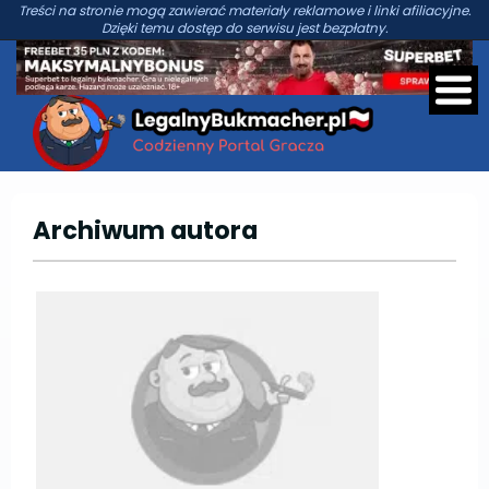
Treści na stronie mogą zawierać materiały reklamowe i linki afiliacyjne.
Dzięki temu dostęp do serwisu jest bezpłatny.
Archiwum autora