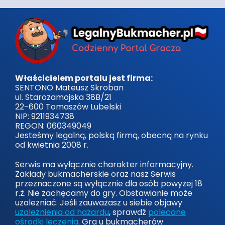
Właścicielem portalu jest firma:
SENTONO Mateusz Skroban
ul. Starozamojska 38B/21
22-600 Tomaszów Lubelski
NIP: 9211934738
REGON: 060349049
Jesteśmy legalną, polską firmą, obecną na rynku
od kwietnia 2008 r.
Serwis ma wyłącznie charakter informacyjny.
Zakłady bukmacherskie oraz nasz Serwis
przeznaczone są wyłącznie dla osób powyżej 18
r.ż. Nie zachęcamy do gry. Obstawianie może
uzależniać. Jeśli zauważasz u siebie objawy
uzależnienia od hazardu
, sprawdź
polecane
ośrodki leczenia
. Gra u bukmacherów