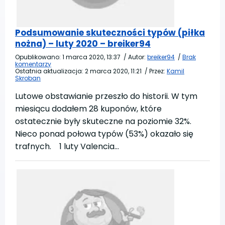
Podsumowanie skuteczności typów (piłka
nożna) – luty 2020 – breiker94
Opublikowano:
1 marca 2020, 13:37
/
Autor:
breiker94
/
Brak
komentarzy
Ostatnia aktualizacja:
2 marca 2020, 11:21
/
Przez:
Kamil
Skroban
Lutowe obstawianie przeszło do historii. W tym
miesiącu dodałem 28 kuponów, które
ostatecznie były skuteczne na poziomie 32%.
Nieco ponad połowa typów (53%) okazało się
trafnych. 1 luty Valencia…