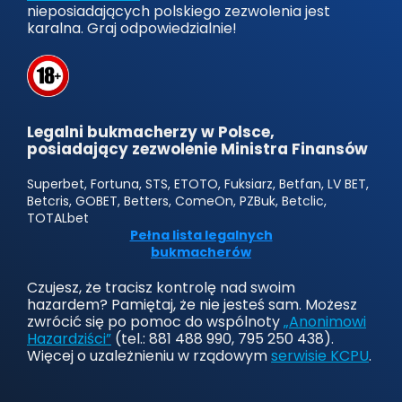
nieposiadających polskiego zezwolenia jest
karalna. Graj odpowiedzialnie!
Legalni bukmacherzy w Polsce,
posiadający zezwolenie Ministra Finansów
Superbet, Fortuna, STS, ETOTO, Fuksiarz, Betfan, LV BET,
Betcris, GOBET, Betters, ComeOn, PZBuk, Betclic,
TOTALbet
Pełna lista legalnych
bukmacherów
Czujesz, że tracisz kontrolę nad swoim
hazardem? Pamiętaj, że nie jesteś sam. Możesz
zwrócić się po pomoc do wspólnoty
„Anonimowi
Hazardziści”
(tel.: 881 488 990, 795 250 438).
Więcej o uzależnieniu w rządowym
serwisie KCPU
.