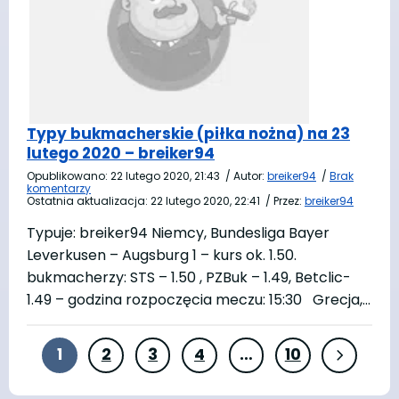
Typy bukmacherskie (piłka nożna) na 23
lutego 2020 – breiker94
Opublikowano:
22 lutego 2020, 21:43
/
Autor:
breiker94
/
Brak
komentarzy
Ostatnia aktualizacja:
22 lutego 2020, 22:41
/
Przez:
breiker94
Typuje: breiker94 Niemcy, Bundesliga Bayer
Leverkusen – Augsburg 1 – kurs ok. 1.50.
bukmacherzy: STS – 1.50 , PZBuk – 1.49, Betclic-
1.49 – godzina rozpoczęcia meczu: 15:30 Grecja,…
1
2
3
4
…
10