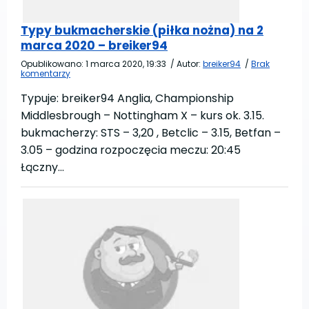
Typy bukmacherskie (piłka nożna) na 2
marca 2020 – breiker94
Opublikowano:
1 marca 2020, 19:33
/
Autor:
breiker94
/
Brak
komentarzy
Typuje: breiker94 Anglia, Championship
Middlesbrough – Nottingham X – kurs ok. 3.15.
bukmacherzy: STS – 3,20 , Betclic – 3.15, Betfan –
3.05 – godzina rozpoczęcia meczu: 20:45
Łączny…