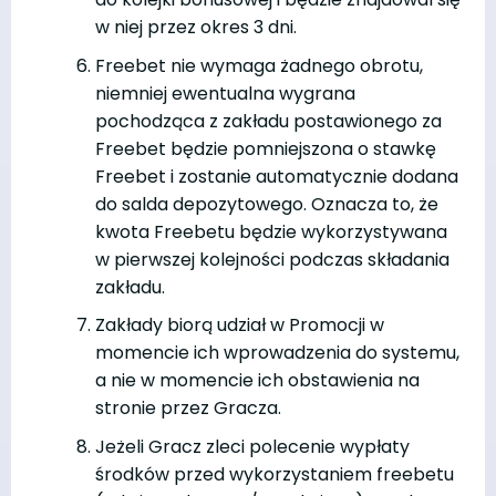
w niej przez okres 3 dni.
Freebet nie wymaga żadnego obrotu,
niemniej ewentualna wygrana
pochodząca z zakładu postawionego za
Freebet będzie pomniejszona o stawkę
Freebet i zostanie automatycznie dodana
do salda depozytowego. Oznacza to, że
kwota Freebetu będzie wykorzystywana
w pierwszej kolejności podczas składania
zakładu.
Zakłady biorą udział w Promocji w
momencie ich wprowadzenia do systemu,
a nie w momencie ich obstawienia na
stronie przez Gracza.
Jeżeli Gracz zleci polecenie wypłaty
środków przed wykorzystaniem freebetu