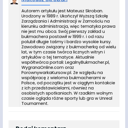
Autorem artykułu jest Mateusz Skroban.
Urodzony w 1989 r. Ukończył Wyższą Szkołę
Zarządzania i Administracji w Zamościu na
kierunku administracja, więc tematyka prawa
nie jest mu obca. Swój pierwszy zakład u
bukmachera postawił w 1999 r. i od razu
polubił długie taśmy i bardzo wysokie kursy.
Zawodowo związany z bukmacherką od wielu
lat, w tym czasie twórca licznych witryn i
artykułów o tej tematyce. Aktualnie
współtwórca portali: LegalnyBukmacher.pl,
WygranaOnline.com oraz
PorownywarkaKursow.pl. Ze względu na
współpracę z wieloma bukmacherami w
Polsce, od początku jest w ciągłym kontakcie
z ich przedstawicielami, również na
osobistych spotkaniach. W rzadkim wolnym
czasie ogląda różne sporty lub gra w Unreal
Tournament.