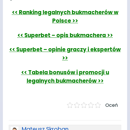
<< Ranking legalnych bukmacherów w
Polsce >>
<< Superbet – opis bukmachera >>
<< Superbet – opinie graczy i ekspertów
>>
<< Tabela bonusów i promocji u
legalnych bukmacherów >>
Oceń
Mateusz Skroban