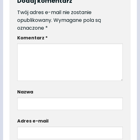
Dodaj komentarz
Twój adres e-mail nie zostanie
opublikowany.
Wymagane pola są
oznaczone
*
Komentarz
*
Nazwa
Adres e-mail