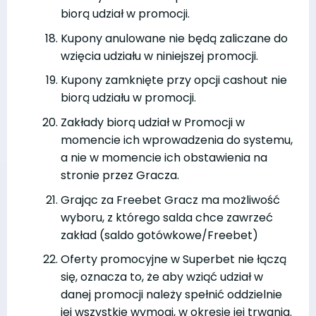
biorą udział w promocji.
Kupony anulowane nie będą zaliczane do
wzięcia udziału w niniejszej promocji.
Kupony zamknięte przy opcji cashout nie
biorą udziału w promocji.
Zakłady biorą udział w Promocji w
momencie ich wprowadzenia do systemu,
a nie w momencie ich obstawienia na
stronie przez Gracza.
Grając za Freebet Gracz ma możliwość
wyboru, z którego salda chce zawrzeć
zakład (saldo gotówkowe/Freebet)
Oferty promocyjne w Superbet nie łączą
się, oznacza to, że aby wziąć udział w
danej promocji należy spełnić oddzielnie
jej wszystkie wymogi, w okresie jej trwania.