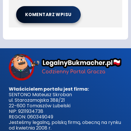
Właścicielem portalu jest firma:
SENTONO Mateusz Skroban
ul. Starozamojska 38B/21
22-600 Tomaszów Lubelski
NIP: 9211934738
REGON: 060349049
Jesteśmy legalną, polską firmą, obecną na rynku
od kwietnia 2008 r.