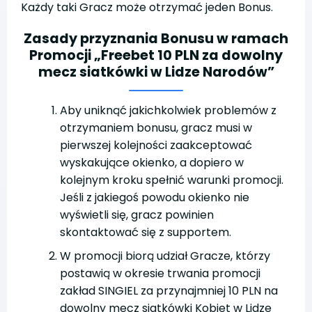
Każdy taki Gracz może otrzymać jeden Bonus.
Zasady przyznania Bonusu w ramach
Promocji „Freebet 10 PLN za dowolny
mecz siatkówki w Lidze Narodów”
Aby uniknąć jakichkolwiek problemów z
otrzymaniem bonusu, gracz musi w
pierwszej kolejności zaakceptować
wyskakujące okienko, a dopiero w
kolejnym kroku spełnić warunki promocji.
Jeśli z jakiegoś powodu okienko nie
wyświetli się, gracz powinien
skontaktować się z supportem.
W promocji biorą udział Gracze, którzy
postawią w okresie trwania promocji
zakład SINGIEL za przynajmniej 10 PLN na
dowolny mecz siatkówki Kobiet w Lidze