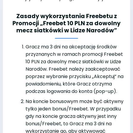
Zasady wykorzystania Freebetu z
Promocji „Freebet 10 PLN za dowolny
mecz siatkówki w Lidze Narodów”
Gracz ma 3 dni na akceptację środków
przyznanych w ramach promocji Freebet
10 PLN za dowolny mecz siatkówki w Lidze
Narodów. Freebet należy zaakceptować
poprzez wybranie przycisku „Akceptuj” na
powiadomieniu, które Gracz otrzyma
podczas logowania do konta (pop-up).
Na koncie bonusowym może być aktywny
tylko jeden bonus/Freebet. W przypadku
gdy na koncie gracza aktywny jest inny
bonus/Freebet, to Gracz ma 3 dni na
wykorzystanie go, aby aktywować