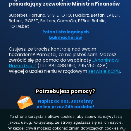
posiadający zezwolenie Ministra Finansów
Superbet, Fortuna, STS, ETOTO, Fuksiarz, Betfan, LV BET,
Betcris, GOBET, Betters, ComeOn, PZBuk, Betclic,
TOTALbet
Pełna lista legalnych
bukmacherów
Czujesz, że tracisz kontrolę nad swoim
hazardem? Pamiętaj, że nie jesteś sam. Możesz
zwrócić się po pomoc do wspólnoty
„Anonimowi
Hazardziści”
(tel.: 881 488 990, 795 250 438).
Więcej o uzależnieniu w rządowym
serwisie KCPU
.
Potrzebujesz pomocy?
Napisz do nas. Jesteśmy
online przez 24h na dobę!
Ta strona korzysta z plików cookies, aby zapewnić najwyższą
jakość usług. Korzystając ze strony zgadzasz się na ich użycie.
W każdej chwili możesz dokonać zmian dotyczących cookies w
Strona główna
|
Polityka prywatności
|
O nas
|
Kontakt