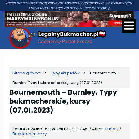
Treści na stronie mogą zawierać materiały reklamowe i linki afiliacyjne.
Dzięki temu dostęp do serwisu jest bezpłatny.
Strona główna
Typy ekspertów
Bournemouth –
Burnley. Typy bukmacherskie, kursy (07.01.2023)
Bournemouth – Burnley. Typy
bukmacherskie, kursy
(07.01.2023)
Opublikowano:
5 stycznia 2023, 19:45
/
Autor:
Kubas
/
Brak komentarzy