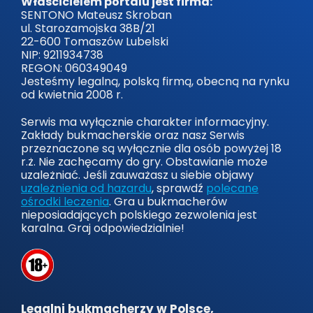
Właścicielem portalu jest firma:
SENTONO Mateusz Skroban
ul. Starozamojska 38B/21
22-600 Tomaszów Lubelski
NIP: 9211934738
REGON: 060349049
Jesteśmy legalną, polską firmą, obecną na rynku
od kwietnia 2008 r.
Serwis ma wyłącznie charakter informacyjny.
Zakłady bukmacherskie oraz nasz Serwis
przeznaczone są wyłącznie dla osób powyżej 18
r.ż. Nie zachęcamy do gry. Obstawianie może
uzależniać. Jeśli zauważasz u siebie objawy
uzależnienia od hazardu
, sprawdź
polecane
ośrodki leczenia
. Gra u bukmacherów
nieposiadających polskiego zezwolenia jest
karalna. Graj odpowiedzialnie!
Legalni bukmacherzy w Polsce,