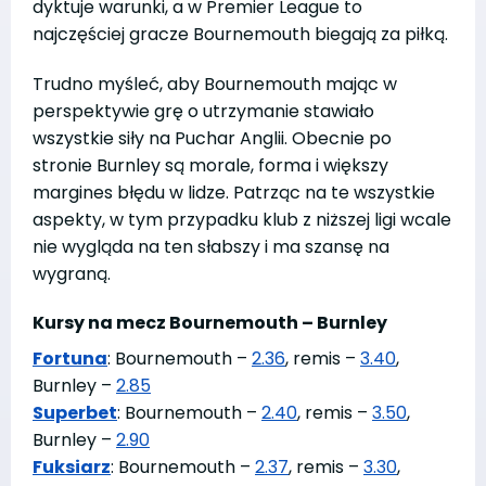
dyktuje warunki, a w Premier League to
najczęściej gracze Bournemouth biegają za piłką.
Trudno myśleć, aby Bournemouth mając w
perspektywie grę o utrzymanie stawiało
wszystkie siły na Puchar Anglii. Obecnie po
stronie Burnley są morale, forma i większy
margines błędu w lidze. Patrząc na te wszystkie
aspekty, w tym przypadku klub z niższej ligi wcale
nie wygląda na ten słabszy i ma szansę na
wygraną.
Kursy na mecz Bournemouth – Burnley
Fortuna
: Bournemouth –
2.36
, remis –
3.40
,
Burnley –
2.85
Superbet
: Bournemouth –
2.40
, remis –
3.50
,
Burnley –
2.90
Fuksiarz
: Bournemouth –
2.37
, remis –
3.30
,