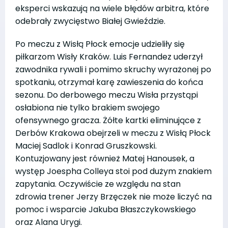
eksperci wskazują na wiele błędów arbitra, które
odebrały zwycięstwo Białej Gwieździe.
Po meczu z Wisłą Płock emocje udzieliły się
piłkarzom Wisły Kraków. Luis Fernandez uderzył
zawodnika rywali i pomimo skruchy wyrażonej po
spotkaniu, otrzymał karę zawieszenia do końca
sezonu. Do derbowego meczu Wisła przystąpi
osłabiona nie tylko brakiem swojego
ofensywnego gracza. Żółte kartki eliminujące z
Derbów Krakowa obejrzeli w meczu z Wisłą Płock
Maciej Sadlok i Konrad Gruszkowski.
Kontuzjowany jest również Matej Hanousek, a
występ Joespha Colleya stoi pod dużym znakiem
zapytania. Oczywiście ze względu na stan
zdrowia trener Jerzy Brzęczek nie może liczyć na
pomoc i wsparcie Jakuba Błaszczykowskiego
oraz Alana Urygi.