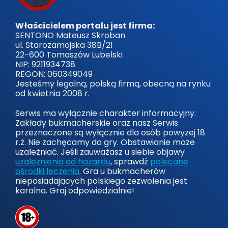
Właścicielem portalu jest firma:
SENTONO Mateusz Skroban
ul. Starozamojska 38B/21
22-600 Tomaszów Lubelski
NIP: 9211934738
REGON: 060349049
Jesteśmy legalną, polską firmą, obecną na rynku
od kwietnia 2008 r.
Serwis ma wyłącznie charakter informacyjny.
Zakłady bukmacherskie oraz nasz Serwis
przeznaczone są wyłącznie dla osób powyżej 18
r.ż. Nie zachęcamy do gry. Obstawianie może
uzależniać. Jeśli zauważasz u siebie objawy
uzależnienia od hazardu
, sprawdź
polecane
ośrodki leczenia
. Gra u bukmacherów
nieposiadających polskiego zezwolenia jest
karalna. Graj odpowiedzialnie!