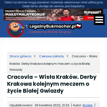
Treści na stronie mogą zawierać materiały reklamowe i linki afiliacyjne.
Dzięki temu dostęp do serwisu jest bezpłatny.
Strona główna
Ciekawe zakłady
Cracovia – Wisła
Kraków. Derby Krakowa kolejnym meczem o życie Białej
Gwiazdy
Cracovia – Wisła Kraków. Derby
Krakowa kolejnym meczem o
życie Białej Gwiazdy
Opublikowano:
30 kwietnia 2022, 21:23
/
Autor:
Bodek
/