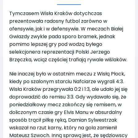
Tymczasem Wisła Kraków dotychczas
prezentowała radosny futbol zarówno w
ofensywie, jak i w defensywie. W meczach Białej
Gwiazdy zwykle pada sporo bramek, jednak
pomimo lepszej gry pod wodzą byłego
selekcjonera reprezentacji Polski Jerzego
Brzęczka, wciąż częściej trafiają rywale wiślaków.
Nie inaczej było w ostatnim meczu z Wisłą Płock,
kiedy po szalonym starciu Nafciarze wygrali 4:3.
Wisła Kraków przegrywała 0:2 i 1:3, ale udało jej się
doprowadzić do remisu 3:3. Gdy wydawało się, że
poniedziałkowy mecz zakończy się remisem, w
doliczonym czasie gry Elvis Manu w absurdalny
sposób trącił piłkę ręką, Damian Sylwestrzak
wskazał na rzut karny, który na gola zamienił
Mateusz Szwoch. Inną sprawą jest, że sędziowscy