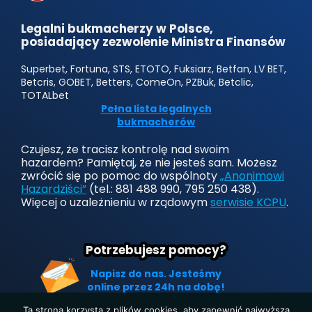
Legalni bukmacherzy w Polsce,
posiadający zezwolenie Ministra Finansów
Superbet, Fortuna, STS, ETOTO, Fuksiarz, Betfan, LV BET,
Betcris, GOBET, Betters, ComeOn, PZBuk, Betclic,
TOTALbet
Pełna lista legalnych
bukmacherów
Czujesz, że tracisz kontrolę nad swoim
hazardem? Pamiętaj, że nie jesteś sam. Możesz
zwrócić się po pomoc do wspólnoty
„Anonimowi
Hazardziści”
(tel.: 881 488 990, 795 250 438).
Więcej o uzależnieniu w rządowym
serwisie KCPU
.
Potrzebujesz pomocy?
Napisz do nas. Jesteśmy
online przez 24h na dobę!
Ta strona korzysta z plików cookies, aby zapewnić najwyższą