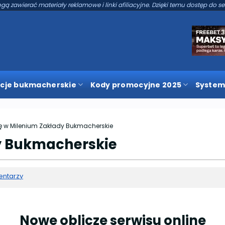
gą zawierać materiały reklamowe i linki afiliacyjne. Dzięki temu dostęp do se
cje bukmacherskie
Kody promocyjne 2025
System
się w Milenium Zakłady Bukmacherskie
dy Bukmacherskie
entarzy
Nowe oblicze serwisu online