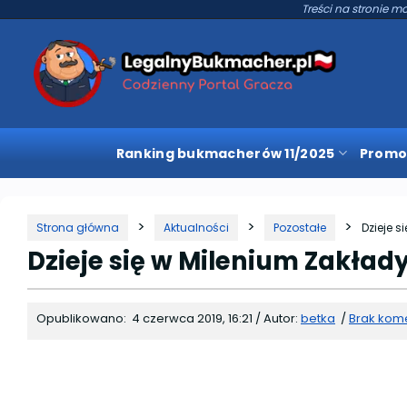
Treści na stronie mo
Ranking bukmacherów 11/2025
Promo
Strona główna
Aktualności
Pozostałe
Dzieje 
Dzieje się w Milenium Zakła
Opublikowano:
4 czerwca 2019, 16:21
/
Autor:
betka
/
Brak kom