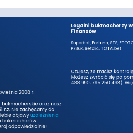
Legalni bukmacherzy w 
Finansów
Superbet, Fortuna, STS, ETOTO,
PZBuk, Betclic, TOTALbet
Czujesz, że tracisz kontro
Możesz zwrócić się po po
488 990, 795 250 438). Wi
wietnia 2008 r.
y bukmacherskie oraz nasz
8 r.ż. Nie zachęcamy do
siebie objawy
uzależnienia
 u bukmacherów
Graj odpowiedzialnie!