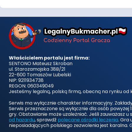
Właścicielem portalu jest firma:
SENTONO Mateusz Skroban
ul. Starozamojska 38B/21
22-600 Tomaszów Lubelski
NIP: 9211934738
REGON: 060349049
Jesteśmy legalną, polską firmą, obecną na rynku od k
Serwis ma wyłącznie charakter informacyjny. Zakład
Serwis przeznaczone są wyłącznie dla osób powyżej 1
gry. Obstawianie może uzależniać. Jeśli zauważasz u 
od hazardu
, sprawdź
polecane ośrodki leczenia
. Gra
nieposiadających polskiego zezwolenia jest karalna. 