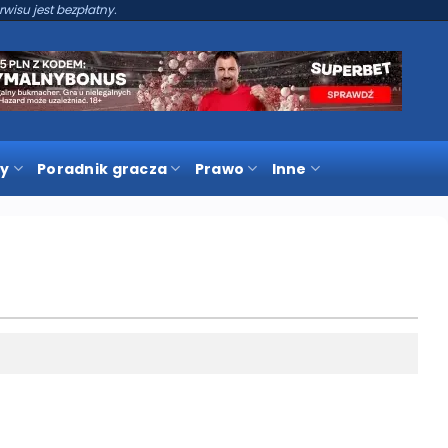
rwisu jest bezpłatny.
y
Poradnik gracza
Prawo
Inne