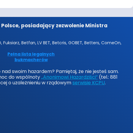
Polsce, posiadający zezwolenie Ministra
 Fuksiarz, Betfan, LV BET, Betcris, GOBET, Betters, ComeOn,
Pełna lista legalnych
bukmacherów
lę nad swoim hazardem? Pamiętaj, że nie jesteś sam.
moc do wspólnoty
„Anonimowi Hazardziści”
(tel.: 881
ęcej o uzależnieniu w rządowym
serwisie KCPU
.