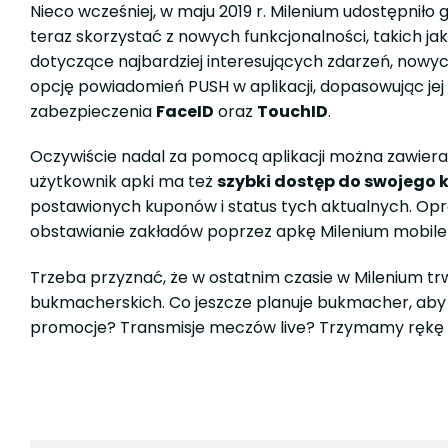
Nieco wcześniej, w maju 2019 r. Milenium udostępnił
teraz skorzystać z nowych funkcjonalności, takich ja
dotyczące najbardziej interesujących zdarzeń, nowyc
opcję powiadomień PUSH w aplikacji, dopasowując jej
zabezpieczenia
FaceID
oraz
TouchID
.
Oczywiście nadal za pomocą aplikacji można zawier
użytkownik apki ma też
szybki dostęp do swojego 
postawionych kuponów i status tych aktualnych. O
obstawianie zakładów poprzez apkę Milenium mobile je
Trzeba przyznać, że w ostatnim czasie w Milenium t
bukmacherskich. Co jeszcze planuje bukmacher, aby 
promocje? Transmisje meczów live? Trzymamy rękę n