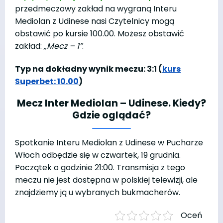
przedmeczowy zakład na wygraną Interu
Mediolan z Udinese nasi Czytelnicy mogą
obstawić po kursie 100.00. Możesz obstawić
zakład:
„Mecz – 1”
.
Typ na dokładny wynik meczu: 3:1 (
kurs
Superbet: 10.00
)
Mecz Inter Mediolan – Udinese. Kiedy?
Gdzie oglądać?
Spotkanie Interu Mediolan z Udinese w Pucharze
Włoch odbędzie się w czwartek, 19 grudnia.
Początek o godzinie 21:00. Transmisja z tego
meczu nie jest dostępna w polskiej telewizji, ale
znajdziemy ją u wybranych bukmacherów.
Oceń