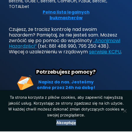
Betcris, GOBET, Betters, ComeOn, PZBuk, Betclic,
TOTALbet
Pełna lista legalnych
bukmacherów
Czujesz, że tracisz kontrolę nad swoim
hazardem? Pamiętaj, że nie jesteś sam. Możesz
zwrócić się po pomoc do wspólnoty
„Anonimowi
Hazardziści”
(tel.: 881 488 990, 795 250 438).
Więcej o uzależnieniu w rządowym
serwisie KCPU
.
Potrzebujesz pomocy?
Napisz do nas. Jesteśmy
online przez 24h na dobę!
Ta strona korzysta z plików cookies, aby zapewnić najwyższą
jakość usług. Korzystając ze strony zgadzasz się na ich użycie.
W każdej chwili możesz dokonać zmian dotyczących cookies w
Strona główna
|
Polityka prywatności
|
O nas
|
Kontakt
swojej przeglądarce.
Copyright © 2019-2025. Wszelkie prawa zastrzeżone.
Akceptuję
LegalnyBukmacher.pl