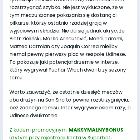
rozstrzygnąć szybko. Nie jest wykluczone, że w
tym meczu szanse pokazania się dostaną ci
piłkarze, którzy ostatnio rzadziej grają w
wyjściowym składzie. Nie da się jednak ukryć, że
Piotr Zieliński, Marko Arnautović, Mehdi Taremi,
Matteo Darmian czy Joaquin Correa mieliby
niemal pewny pierwszy plac w zespole Udinese.
To pokazuje jaki potencjał drzemie w Interze,
który wygrywał Puchar Włoch dwa i trzy sezony
temu.
Warto zauważyć, że ostatnie dziesięć meczów
obu drużyn na San Siro to pewne rozstrzygnięcia,
bez żadnego remisu. Inter wygrywał osiem razy, a
Udinese dwukrotnie.
Z kodem promocyjnym:
MAKSYMALNYBONUS
użytym przy rejestracji konta w Superbet
,