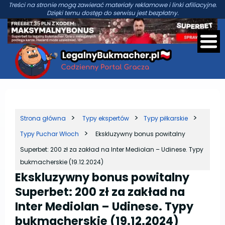
Treści na stronie mogą zawierać materiały reklamowe i linki afiliacyjne.
Dzięki temu dostęp do serwisu jest bezpłatny.
Strona główna
Typy ekspertów
Typy piłkarskie
Typy Puchar Włoch
Ekskluzywny bonus powitalny
Superbet: 200 zł za zakład na Inter Mediolan – Udinese. Typy
bukmacherskie (19.12.2024)
Ekskluzywny bonus powitalny
Superbet: 200 zł za zakład na
Inter Mediolan – Udinese. Typy
bukmacherskie (19.12.2024)