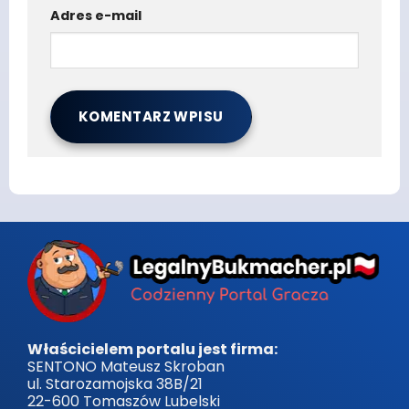
Adres e-mail
Właścicielem portalu jest firma:
SENTONO Mateusz Skroban
ul. Starozamojska 38B/21
22-600 Tomaszów Lubelski