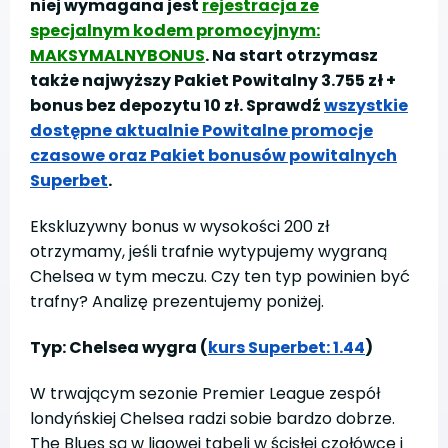
niej wymagana jest
rejestracja ze
specjalnym kodem promocyjnym:
MAKSYMALNYBONUS
. Na start otrzymasz
także najwyższy Pakiet Powitalny 3.755 zł +
bonus bez depozytu 10 zł. Sprawdź
wszystkie
dostępne aktualnie Powitalne promocje
czasowe oraz Pakiet bonusów powitalnych
Superbet
.
Ekskluzywny bonus w wysokości 200 zł
otrzymamy, jeśli trafnie wytypujemy wygraną
Chelsea w tym meczu. Czy ten typ powinien być
trafny? Analizę prezentujemy poniżej.
Typ: Chelsea wygra (
kurs Superbet: 1.44
)
W trwającym sezonie Premier League zespół
londyńskiej Chelsea radzi sobie bardzo dobrze.
The Blues są w ligowej tabeli w ścisłej czołówce i