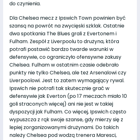
do czynienia.
Dla Chelsea mecz z Ipswich Town powinien być
szansą na powrót na zwycięski szklak. Ostatnie
dwa spotkania The Blues grali z Evertonem i
Fulham. Zespół z Liverpoolu to drużyna, która
potrafi postawić bardzo twarde warunki w
defensywie, co ograniczyło ofensywne zakusy
Chelsea. Fulham w ostatnim czasie odebrało
punkty nie tylko Chelsea, ale też Arsenalowi czy
Liverpoolowi. Jest to zatem wymagający rywal.
Ipswich nie potrafi tak skutecznie grać w
defensywie jak Everton (po 17 meczach miało 10
goli straconych więcej) ani nie jest w takiej
dyspozycji jak Fulham. Co więcej, Ipswich często
wypuszcza z rąk swoje szanse, gdy mierzy się z
lepiej zorganizowanymi drużynami. Do takich
należy Chelsea pod wodzą trenera Maresci,