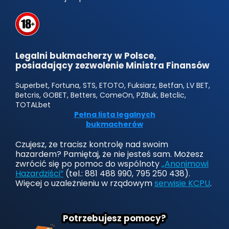
Legalni bukmacherzy w Polsce,
posiadający zezwolenie Ministra Finansów
Superbet, Fortuna, STS, ETOTO, Fuksiarz, Betfan, LV BET,
Betcris, GOBET, Betters, ComeOn, PZBuk, Betclic,
TOTALbet
Pełna lista legalnych
bukmacherów
Czujesz, że tracisz kontrolę nad swoim
hazardem? Pamiętaj, że nie jesteś sam. Możesz
zwrócić się po pomoc do wspólnoty
„Anonimowi
Hazardziści”
(tel.: 881 488 990, 795 250 438).
Więcej o uzależnieniu w rządowym
serwisie KCPU
.
Potrzebujesz pomocy?