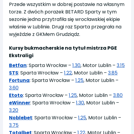
Przede wszystkim w dobrej postawie na własnym
torze. Z dwóch porażek BETARD Sparty w tym
sezonie jedna przytrafiła się wrocławskiej ekipie
właśnie w Lublinie. Drugi raz Sparta przegrała na
wyjeździe z GKMem Grudziądz.
Kursy bukmacherskie na tytuł mistrza PGE
Ekstraligi
Betfan
: Sparta Wrocław –
1.30
, Motor Lublin –
3.15
STS
: Sparta Wrocław –
1.22
, Motor Lublin –
3.85
Fortuna
: Sparta Wrocław –
1.25
, Motor Lublin –
3.60
Etoto
: Sparta Wrocław –
1.25
, Motor Lublin –
3.80
eWinner
: Sparta Wrocław –
1.30
, Motor Lublin –
3.20
Noblebet
: Sparta Wrocław –
1.25
, Motor Lublin –
3.75
Totalbet
: Sparta Wrocław –
1.22
, Motor Lublin –