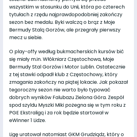
wszystkim w stosunku do Unii, która po czterech
tytułach z rzędu najprawdopodobniej zakończy
sezon bez medalu. Byki walczą o brąz z Moje
Bermudy Stalą Gorzów, ale przegrały pierwszy
mecz u siebie.
O play-offy według bukmacherskich kursów bić
się miały m.in. Włókniarz Częstochowa, Moje
Bermudy Stal Gorzów i Motor Lublin. Ostatecznie
z tej stawki odpadł klub z Częstochowy, który
zmagania zakończy na piątej lokacie. Jak pokazał
tegoroczny sezon nie warto było typować
dobrych wyników Falubazu Zielona Góra. Zespół
spod szyldu Myszki Miki pożegna się w tym roku z
PGE Ekstraligą i za rok będzie startował w
eWinner 1 Lidze.
Ligę uratował natomiast GKM Grudziądz, który o