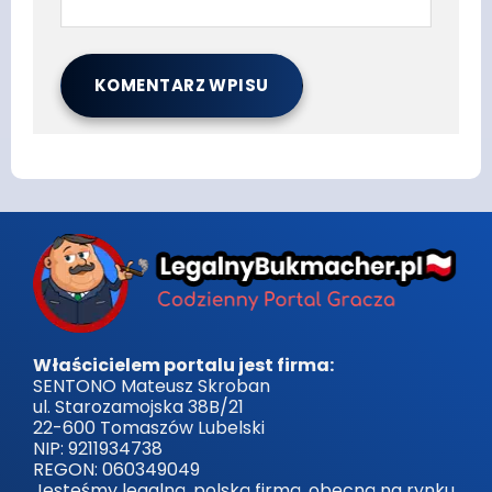
Właścicielem portalu jest firma:
SENTONO Mateusz Skroban
ul. Starozamojska 38B/21
22-600 Tomaszów Lubelski
NIP: 9211934738
REGON: 060349049
Jesteśmy legalną, polską firmą, obecną na rynku