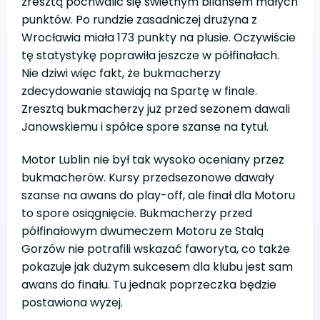
zresztą pochwalić się świetnym bilansem małych
punktów. Po rundzie zasadniczej drużyna z
Wrocławia miała 173 punkty na plusie. Oczywiście
tę statystykę poprawiła jeszcze w półfinałach.
Nie dziwi więc fakt, że bukmacherzy
zdecydowanie stawiają na Spartę w finale.
Zresztą bukmacherzy już przed sezonem dawali
Janowskiemu i spółce spore szanse na tytuł.
Motor Lublin nie był tak wysoko oceniany przez
bukmacherów. Kursy przedsezonowe dawały
szanse na awans do play-off, ale finał dla Motoru
to spore osiągnięcie. Bukmacherzy przed
półfinałowym dwumeczem Motoru ze Stalą
Gorzów nie potrafili wskazać faworyta, co także
pokazuje jak dużym sukcesem dla klubu jest sam
awans do finału. Tu jednak poprzeczka będzie
postawiona wyżej.