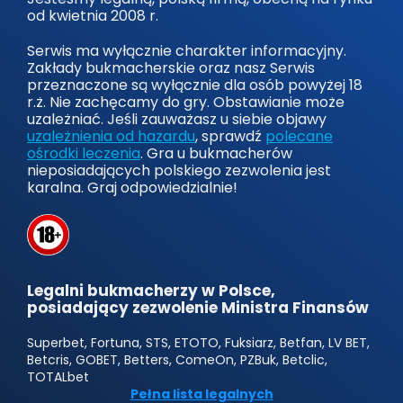
od kwietnia 2008 r.
Serwis ma wyłącznie charakter informacyjny.
Zakłady bukmacherskie oraz nasz Serwis
przeznaczone są wyłącznie dla osób powyżej 18
r.ż. Nie zachęcamy do gry. Obstawianie może
uzależniać. Jeśli zauważasz u siebie objawy
uzależnienia od hazardu
, sprawdź
polecane
ośrodki leczenia
. Gra u bukmacherów
nieposiadających polskiego zezwolenia jest
karalna. Graj odpowiedzialnie!
Legalni bukmacherzy w Polsce,
posiadający zezwolenie Ministra Finansów
Superbet, Fortuna, STS, ETOTO, Fuksiarz, Betfan, LV BET,
Betcris, GOBET, Betters, ComeOn, PZBuk, Betclic,
TOTALbet
Pełna lista legalnych