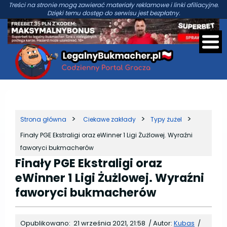
Treści na stronie mogą zawierać materiały reklamowe i linki afiliacyjne.
Dzięki temu dostęp do serwisu jest bezpłatny.
Strona główna
Ciekawe zakłady
Typy żużel
Finały PGE Ekstraligi oraz eWinner 1 Ligi Żużlowej. Wyraźni
faworyci bukmacherów
Finały PGE Ekstraligi oraz
eWinner 1 Ligi Żużlowej. Wyraźni
faworyci bukmacherów
Opublikowano:
21 września 2021, 21:58
/
Autor:
Kubas
/