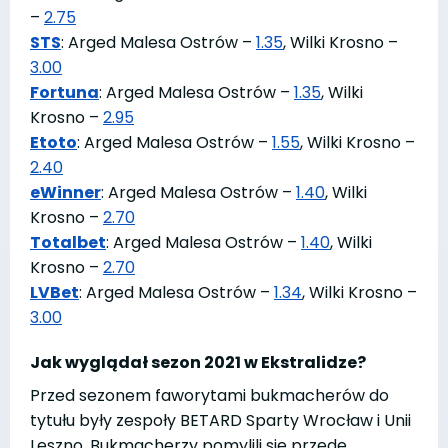
–
2.75
STS
: Arged Malesa Ostrów –
1.35
, Wilki Krosno –
3.00
Fortuna
: Arged Malesa Ostrów –
1.35
, Wilki
Krosno –
2.95
Etoto
: Arged Malesa Ostrów –
1.55
, Wilki Krosno –
2.40
eWinner
: Arged Malesa Ostrów –
1.40
, Wilki
Krosno –
2.70
Totalbet
: Arged Malesa Ostrów –
1.40
, Wilki
Krosno –
2.70
LVBet
: Arged Malesa Ostrów –
1.34
, Wilki Krosno –
3.00
Jak wyglądał sezon 2021 w Ekstralidze?
Przed sezonem faworytami bukmacherów do
tytułu były zespoły BETARD Sparty Wrocław i Unii
Leszno. Bukmacherzy pomylili się przede