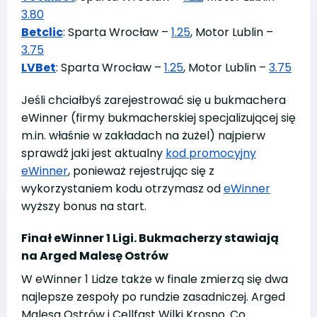
3.80
Betclic
: Sparta Wrocław –
1.25
, Motor Lublin –
3.75
LVBet
: Sparta Wrocław –
1.25
, Motor Lublin –
3.75
Jeśli chciałbyś zarejestrować się u bukmachera
eWinner (firmy bukmacherskiej specjalizującej się
m.in. właśnie w zakładach na żużel) najpierw
sprawdź jaki jest aktualny
kod promocyjny
eWinner
, ponieważ rejestrując się z
wykorzystaniem kodu otrzymasz od
eWinner
wyższy bonus na start.
Finał eWinner 1 Ligi. Bukmacherzy stawiają
na Arged Malesę Ostrów
W eWinner 1 Lidze także w finale zmierzą się dwa
najlepsze zespoły po rundzie zasadniczej. Arged
Malesa Ostrów i Cellfast Wilki Krosno. Co