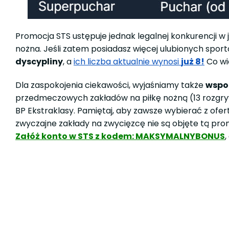
Promocja STS ustępuje jednak legalnej konkurencji w 
nożna. Jeśli zatem posiadasz więcej ulubionych spo
dyscypliny
, a
ich liczba aktualnie wynosi
już 8!
Co wi
Dla zaspokojenia ciekawości, wyjaśniamy także
wspo
przedmeczowych zakładów na piłkę nożną (13 rozgryw
BP Ekstraklasy. Pamiętaj, aby zawsze wybierać z ofe
zwyczajne zakłady na zwycięzcę nie są objęte tą pro
Załóż konto w STS z kodem: MAKSYMALNYBONUS
,