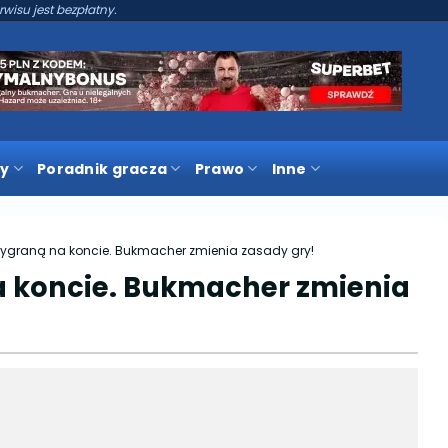
rwisu jest bezpłatny.
y
Poradnik gracza
Prawo
Inne
ygraną na koncie. Bukmacher zmienia zasady gry!
a koncie. Bukmacher zmienia