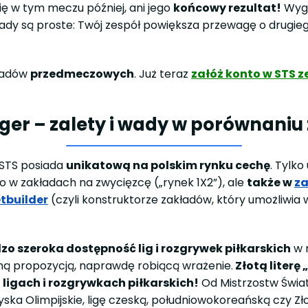
ię w tym meczu później, ani jego
końcowy rezultat!
Wygr
t, zasady są proste: Twój zespół powiększa przewagę o drugie
ładów
przedmeczowych
. Już teraz
załóż konto w STS
r – zalety i wady w porównaniu z
 STS posiada
unikatową na polskim rynku cechę
. Tylk
 w zakładach na zwycięzcę („rynek 1X2”), ale
także w
za
tbuilder
(czyli konstruktorze zakładów, który umożliwia
zo szeroka dostępność lig i rozgrywek piłkarskich
w r
ną propozycją, naprawdę robiącą wrażenie.
Złotą literę 
ligach i rozgrywkach piłkarskich!
Od Mistrzostw Świata
rzyska Olimpijskie, ligę czeską, południowokoreańską czy