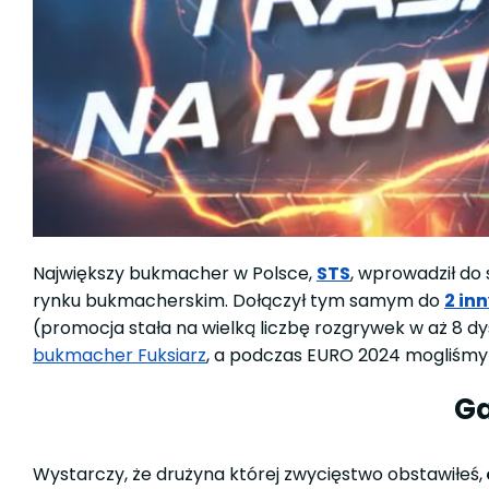
Największy bukmacher w Polsce,
STS
, wprowadził do 
rynku bukmacherskim. Dołączył tym samym do
2 in
(promocja stała na wielką liczbę rozgrywek w aż 8 d
bukmacher Fuksiarz
, a podczas EURO 2024 mogliśmy
Ga
Wystarczy, że drużyna której zwycięstwo obstawiłeś,