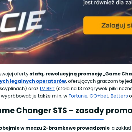
swojej oferty
stałą, rewolucyjną promocję „Game Ch
nych legalnych operatorów
, oferujących graczom tę je
yscyplinach) oraz
LV BET
(stała na 13 rozgrywek piłki noż
 wypróbować je także m.in. w
Fortunie
,
GO+bet
,
Betters
o
me Changer STS – zasady promo
obejmie w meczu 2-bramkowe prowadzenie
, a zakład