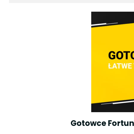
Gotowce Fortun