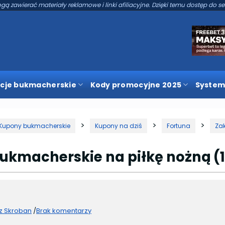
gą zawierać materiały reklamowe i linki afiliacyjne. Dzięki temu dostęp do se
cje bukmacherskie
Kody promocyjne 2025
System
Kupony bukmacherskie
Kupony na dziś
Fortuna
Za
ukmacherskie na piłkę nożną (1
z Skroban
/
Brak komentarzy