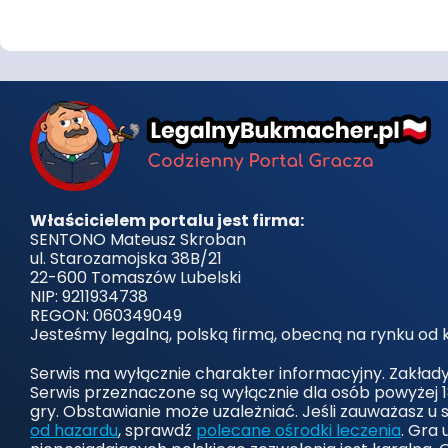
Właścicielem portalu jest firma:
SENTONO Mateusz Skroban
ul. Starozamojska 38B/21
22-600 Tomaszów Lubelski
NIP: 9211934738
REGON: 060349049
Jesteśmy legalną, polską firmą, obecną na rynku od k
Serwis ma wyłącznie charakter informacyjny. Zakład
Serwis przeznaczone są wyłącznie dla osób powyżej 1
gry. Obstawianie może uzależniać. Jeśli zauważasz u 
od hazardu
, sprawdź
polecane ośrodki leczenia
. Gra