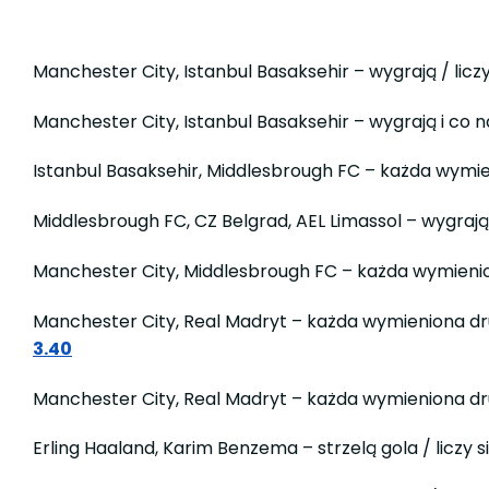
Manchester City, Istanbul Basaksehir – wygrają / lic
Manchester City, Istanbul Basaksehir – wygrają i co 
Istanbul Basaksehir, Middlesbrough FC – każda wymi
Middlesbrough FC, CZ Belgrad, AEL Limassol – wygrają
Manchester City, Middlesbrough FC – każda wymienio
Manchester City, Real Madryt – każda wymieniona dru
3.40
Manchester City, Real Madryt – każda wymieniona dru
Erling Haaland, Karim Benzema – strzelą gola / liczy