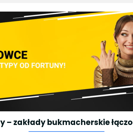
y – zakłady bukmacherskie łączon