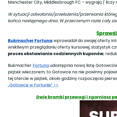
Manchester City, Middlesbrough FC – wygrają / liczy
W sytuacji odwołania/przełożenia/przerwania któr
końca następnego dnia. W przeciwnym razie cały zak
Sprawdź
Bukmacher Fortuna
wprowadził do swojej oferty in
wnikliwym przeglądaniu oferty kursowej, statystyk c
proces obstawiania codziennych kuponów
, redu
Bukmacher
Fortuna
udostępnia nową listę Gotowców
piątek wieczorem, to Gotowce na nie powinny pojawi
tej ofercie w piątek, około godziny rozpoczęcia pie
„Gotowce w Fortunie” >>
.
Dwie bramki przewagi i zgarniasz 