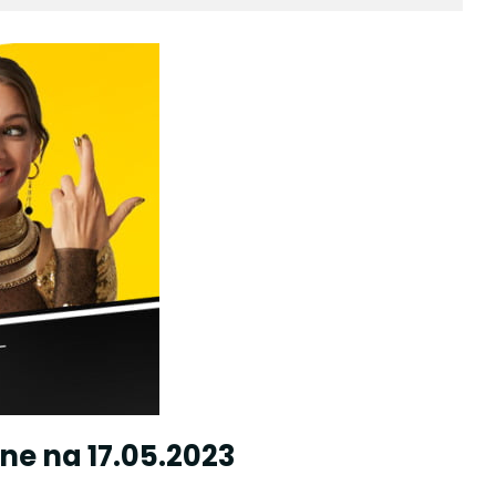
e na 17.05.2023