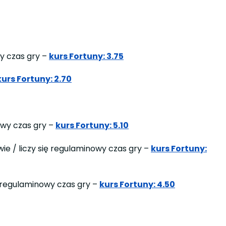
wy czas gry –
kurs Fortuny: 3.75
kurs Fortuny: 2.70
owy czas gry –
kurs Fortuny: 5.10
e / liczy się regulaminowy czas gry –
kurs Fortuny:
ę regulaminowy czas gry –
kurs Fortuny: 4.50