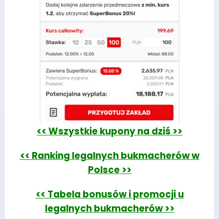
<< Wszystkie kupony na dziś >>
<< Ranking legalnych bukmacherów w
Polsce >>
<< Tabela bonusów i promocji u
legalnych bukmacherów >>