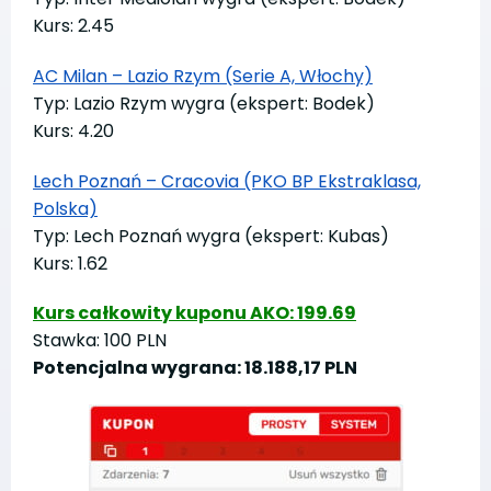
Kurs: 2.45
AC Milan – Lazio Rzym (Serie A, Włochy)
Typ: Lazio Rzym wygra (ekspert: Bodek)
Kurs: 4.20
Lech Poznań – Cracovia (PKO BP Ekstraklasa,
Polska)
Typ: Lech Poznań wygra (ekspert: Kubas)
Kurs: 1.62
Kurs całkowity kuponu AKO: 199.69
Stawka: 100 PLN
Potencjalna wygrana: 18.188,17 PLN