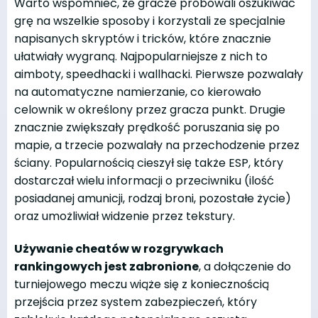
Warto wspomnieć, że gracze próbowali oszukiwać
grę na wszelkie sposoby i korzystali ze specjalnie
napisanych skryptów i tricków, które znacznie
ułatwiały wygraną. Najpopularniejsze z nich to
aimboty, speedhacki i wallhacki. Pierwsze pozwalały
na automatyczne namierzanie, co kierowało
celownik w określony przez gracza punkt. Drugie
znacznie zwiększały prędkość poruszania się po
mapie, a trzecie pozwalały na przechodzenie przez
ściany. Popularnością cieszył się także ESP, który
dostarczał wielu informacji o przeciwniku (ilość
posiadanej amunicji, rodzaj broni, pozostałe życie)
oraz umożliwiał widzenie przez tekstury.
Używanie
cheatów
w rozgrywkach
rankingowych jest zabronione
, a dołączenie do
turniejowego meczu wiąże się z koniecznością
przejścia przez system zabezpieczeń, który