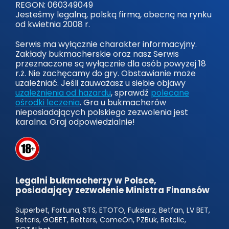
REGON: 060349049
Jesteśmy legalną, polską firmą, obecną na rynku
od kwietnia 2008 r.
Serwis ma wyłącznie charakter informacyjny.
Zakłady bukmacherskie oraz nasz Serwis
przeznaczone są wyłącznie dla osób powyżej 18
r.ż. Nie zachęcamy do gry. Obstawianie może
uzależniać. Jeśli zauważasz u siebie objawy
uzależnienia od hazardu
, sprawdź
polecane
ośrodki leczenia
. Gra u bukmacherów
nieposiadających polskiego zezwolenia jest
karalna. Graj odpowiedzialnie!
Legalni bukmacherzy w Polsce,
posiadający zezwolenie Ministra Finansów
Superbet, Fortuna, STS, ETOTO, Fuksiarz, Betfan, LV BET,
Betcris, GOBET, Betters, ComeOn, PZBuk, Betclic,