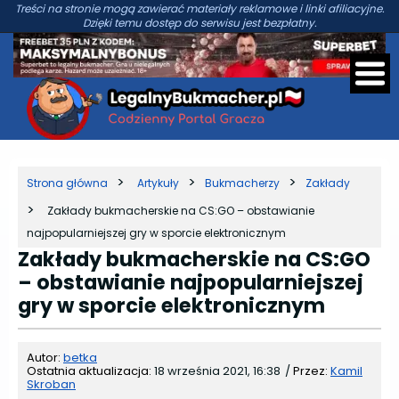
Treści na stronie mogą zawierać materiały reklamowe i linki afiliacyjne.
Dzięki temu dostęp do serwisu jest bezpłatny.
Strona główna
Artykuły
Bukmacherzy
Zakłady
Zakłady bukmacherskie na CS:GO – obstawianie
najpopularniejszej gry w sporcie elektronicznym
Zakłady bukmacherskie na CS:GO
– obstawianie najpopularniejszej
gry w sporcie elektronicznym
Autor:
betka
Ostatnia aktualizacja:
18 września 2021, 16:38
/
Przez:
Kamil
Skroban