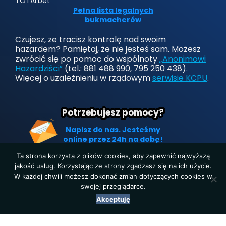
TOTALbet
Pełna lista legalnych
bukmacherów
Czujesz, że tracisz kontrolę nad swoim
hazardem? Pamiętaj, że nie jesteś sam. Możesz
zwrócić się po pomoc do wspólnoty
„Anonimowi
Hazardziści”
(tel.: 881 488 990, 795 250 438).
Więcej o uzależnieniu w rządowym
serwisie KCPU
.
Potrzebujesz pomocy?
Napisz do nas. Jesteśmy
online przez 24h na dobę!
Ta strona korzysta z plików cookies, aby zapewnić najwyższą
jakość usług. Korzystając ze strony zgadzasz się na ich użycie.
W każdej chwili możesz dokonać zmian dotyczących cookies w
Strona główna
|
Polityka prywatności
|
O nas
|
Kontakt
swojej przeglądarce.
Copyright © 2019-2025. Wszelkie prawa zastrzeżone.
Akceptuję
LegalnyBukmacher.pl