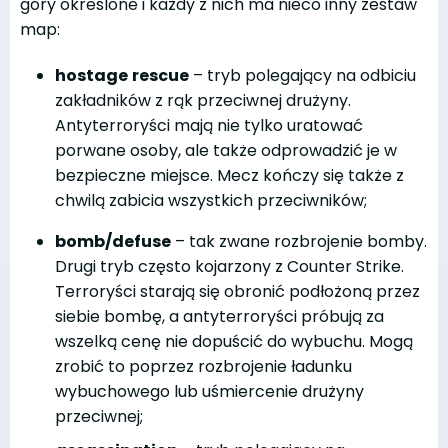
góry określone i każdy z nich ma nieco inny zestaw
map:
hostage
rescue
– tryb polegający na odbiciu
zakładników z rąk przeciwnej drużyny.
Antyterroryści mają nie tylko uratować
porwane osoby, ale także odprowadzić je w
bezpieczne miejsce. Mecz kończy się także z
chwilą zabicia wszystkich przeciwników;
bomb/
defuse
– tak zwane rozbrojenie bomby.
Drugi tryb często kojarzony z Counter Strike.
Terroryści starają się obronić podłożoną przez
siebie bombę, a antyterroryści próbują za
wszelką cenę nie dopuścić do wybuchu. Mogą
zrobić to poprzez rozbrojenie ładunku
wybuchowego lub uśmiercenie drużyny
przeciwnej;