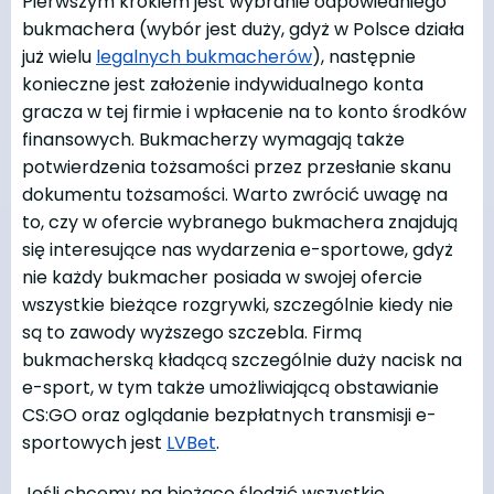
Pierwszym krokiem jest wybranie odpowiedniego
bukmachera (wybór jest duży, gdyż w Polsce działa
już wielu
legalnych bukmacherów
), następnie
konieczne jest założenie indywidualnego konta
gracza w tej firmie i wpłacenie na to konto środków
finansowych. Bukmacherzy wymagają także
potwierdzenia tożsamości przez przesłanie skanu
dokumentu tożsamości. Warto zwrócić uwagę na
to, czy w ofercie wybranego bukmachera znajdują
się interesujące nas wydarzenia e-sportowe, gdyż
nie każdy bukmacher posiada w swojej ofercie
wszystkie bieżące rozgrywki, szczególnie kiedy nie
są to zawody wyższego szczebla. Firmą
bukmacherską kładącą szczególnie duży nacisk na
e-sport, w tym także umożliwiającą obstawianie
CS:GO oraz oglądanie bezpłatnych transmisji e-
sportowych jest
LVBet
.
Jeśli chcemy na bieżąco śledzić wszystkie