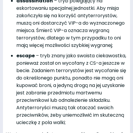
assassination
– tryb polegający na
eskortowaniu specjalnej jednostki. Aby misja
zakończyła się na korzyść antyterrorystów,
muszą oni dostarczyć VIP-a do wyznaczonego
miejsca. Śmierć VIP-a oznacza wygraną
terrorystów, dlatego w tym przypadku to oni
mają więcej możliwości szybkiej wygranej;
escape
– tryb znany jako swoista ciekawostka,
ponieważ został on wycofany z CS-a jeszcze w
becie. Zadaniem terrorystów jest wycofanie się
do określonego punktu, ponadto nie mogą oni
kupować broni, a jedyną drogą na jej uzyskanie
jest zabranie przedmiotu martwemu
przeciwnikowi lub odnalezienie składziku.
Antyterroryści muszą tak otaczać swoich
przeciwników, żeby uniemożliwić im skuteczną
ucieczkę z pola walki;