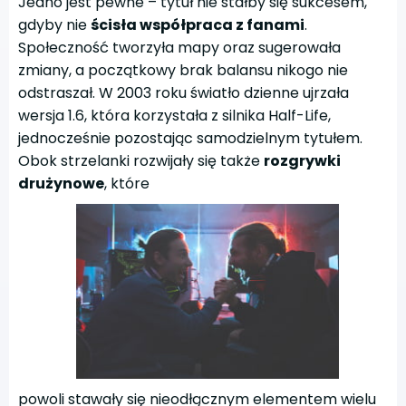
Jedno jest pewne – tytuł nie stałby się sukcesem,
gdyby nie
ścisła współpraca z fanami
.
Społeczność tworzyła mapy oraz sugerowała
zmiany, a początkowy brak balansu nikogo nie
odstraszał. W 2003 roku światło dzienne ujrzała
wersja 1.6, która korzystała z silnika Half-Life,
jednocześnie pozostając samodzielnym tytułem.
Obok strzelanki rozwijały się także
rozgrywki
drużynowe
, które
powoli stawały się nieodłącznym elementem wielu