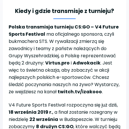
Kiedy i gdzie transmisje z turnieju?
Polska transmisja turnieju CS:GO –
V4 Future
Sports Festival
ma oficjalnego sponsora, czyli
bukmachera STS. W rywalizacji zmierzą się
zawodnicy i teamy z państw należących do
Grupy Wyszehradzkiej, a Polskę reprezentować
będą 2 drużyny:
Virtus.pro
i
Adwokacik
. Jest
więc to świetna okazja, aby zobaczyć w akcji
najlepszych polskich e-sportowców. Chcesz
śledzić poczynania naszych na żywo? Wystarczy,
że wejdziesz na kanał
twitch.tv/izakooo
.
V4 Future Sports Festival rozpoczyna się już dziś,
18 września 2019 r.
, a finał zostanie rozegrany w
niedzielę
22 września
w Budapeszcie. W turnieju
zobaczymy
8 drużyn CS:GO
, które walczyć będą