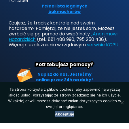
TOTALbet
Pełna lista legalnych
bukmacherów
Czujesz, że tracisz kontrolę nad swoim
hazardem? Pamiętaj, że nie jesteś sam. Możesz
zwrócić się po pomoc do wspólnoty
„Anonimowi
Hazardziści”
(tel.: 881 488 990, 795 250 438).
Więcej o uzależnieniu w rządowym
serwisie KCPU
.
Potrzebujesz pomocy?
Napisz do nas. Jesteśmy
online przez 24h na dobę!
Ta strona korzysta z plików cookies, aby zapewnić najwyższą
jakość usług. Korzystając ze strony zgadzasz się na ich użycie.
W każdej chwili możesz dokonać zmian dotyczących cookies w
Strona główna
|
Polityka prywatności
|
O nas
|
Kontakt
swojej przeglądarce.
Copyright © 2019-2025. Wszelkie prawa zastrzeżone.
Akceptuję
LegalnyBukmacher.pl