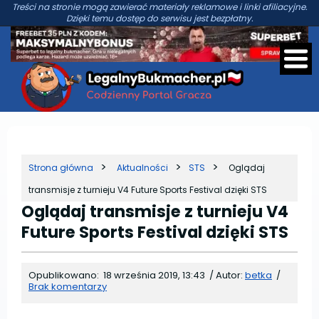
Treści na stronie mogą zawierać materiały reklamowe i linki afiliacyjne.
Dzięki temu dostęp do serwisu jest bezpłatny.
Strona główna
Aktualności
STS
Oglądaj
transmisje z turnieju V4 Future Sports Festival dzięki STS
Oglądaj transmisje z turnieju V4
Future Sports Festival dzięki STS
Opublikowano:
18 września 2019, 13:43
/
Autor:
betka
/
Brak komentarzy