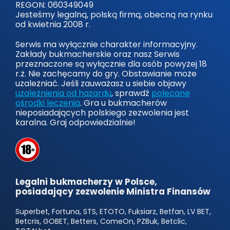
REGON: 060349049
Jesteśmy legalną, polską firmą, obecną na rynku
od kwietnia 2008 r.
Serwis ma wyłącznie charakter informacyjny.
Zakłady bukmacherskie oraz nasz Serwis
przeznaczone są wyłącznie dla osób powyżej 18
r.ż. Nie zachęcamy do gry. Obstawianie może
uzależniać. Jeśli zauważasz u siebie objawy
uzależnienia od hazardu
, sprawdź
polecane
ośrodki leczenia
. Gra u bukmacherów
nieposiadających polskiego zezwolenia jest
karalna. Graj odpowiedzialnie!
Legalni bukmacherzy w Polsce,
posiadający zezwolenie Ministra Finansów
Superbet, Fortuna, STS, ETOTO, Fuksiarz, Betfan, LV BET,
Betcris, GOBET, Betters, ComeOn, PZBuk, Betclic,