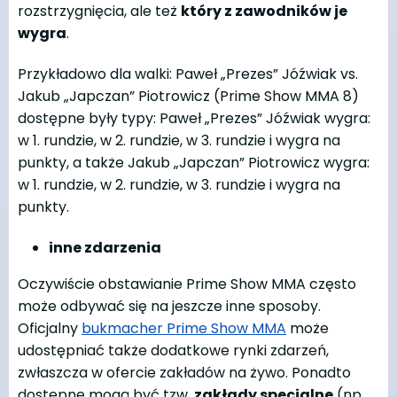
rozstrzygnięcia, ale też
który z zawodników je
wygra
.
Przykładowo dla walki: Paweł „Prezes” Jóźwiak vs.
Jakub „Japczan” Piotrowicz (Prime Show MMA 8)
dostępne były typy: Paweł „Prezes” Jóźwiak wygra:
w 1. rundzie, w 2. rundzie, w 3. rundzie i wygra na
punkty, a także Jakub „Japczan” Piotrowicz wygra:
w 1. rundzie, w 2. rundzie, w 3. rundzie i wygra na
punkty.
inne zdarzenia
Oczywiście obstawianie Prime Show MMA często
może odbywać się na jeszcze inne sposoby.
Oficjalny
bukmacher Prime Show MMA
może
udostępniać także dodatkowe rynki zdarzeń,
zwłaszcza w ofercie zakładów na żywo. Ponadto
dostępne mogą być tzw.
zakłady specjalne
(np.