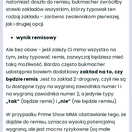
natomiast doszło do remisu, bukmacher zwróciłby
stawki zakładów wszystkim, którzy typowali ten
rodzaj zakładu – zarówno zwolennikom pierwszej,
jak i drugiej opcji.
wynik remisowy
Ale bez obaw – jeśli zależy Ci mimo wszystko na
tym, żeby typować remis, zazwyczaj będziesz mieć
taką możliwość. Bardzo często bukmacher
udostępnia bowiem dodatkowy
zakład na to, czy
będzie remis
. Jest to zakład 2-drogowy, czyli nie są
tu dostępne typy na wygraną zawodnika numer 1 i
na wygraną zawodnika numer 2, a jedynie typy:
„tak”
(będzie remis) i
„nie”
(nie będzie remisu).
W przypadku Prime Show MMA obstawianie tego, że
dojdzie do remisu, oznacza wysoką potencjalną
wygraną, ale jest mocno ryzykowne (są małe