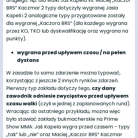
drugiego. Np. dla walki Jaś Kapela vs. Maciej „Kaczor
BRS” Kaczmar 2 typy dotyczyły wygranej Jasia
Kapeli i 2 analogiczne typy przygotowane zostały
dla wygranej „Kaczora BRS” (dla każdego wygrana
przez KO, TKO lub dyskwalifikację oraz wygrana na
punkty).
wygrana przed upływem czasu / na pełen
dystans
W zasadzie to samo zdarzenie można typować,
korzystając z jeszcze 2 innych rynków zdarzeń.
Pierwszy typ zakładu dotyczy tego,
czy dany
zawodnik odniesie zwycięstwo przed upływem
czasu walki
(czyli w jednej z zaplanowanych rund).
Wracając do ostatniego przykładu, można więc
było stawiać zakłady bukmacherskie na Prime
Show MMA: Jaś Kapela wygra przed czasem – typy
„tak” lub „nie” oraz Maciej „Kaczor BRS” Kaczmar