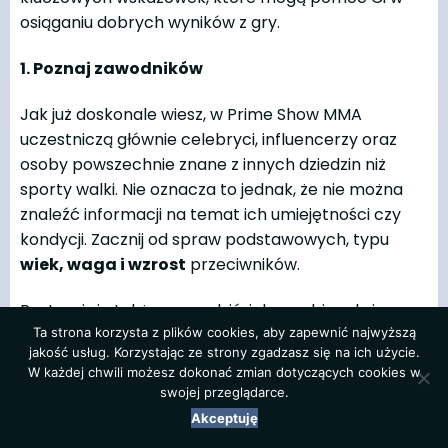
osiąganiu dobrych wyników z gry.
1. Poznaj zawodników
Jak już doskonale wiesz, w Prime Show MMA
uczestniczą głównie celebryci, influencerzy oraz
osoby powszechnie znane z innych dziedzin niż
sporty walki. Nie oznacza to jednak, że nie można
znaleźć informacji na temat ich umiejętności czy
kondycji. Zacznij od spraw podstawowych, typu
wiek, waga i wzrost
przeciwników.
Postaraj się także sprawdzić, jak przebiegały i
kończyły się ich
poprzednie występy
(jeśli takowe
Ta strona korzysta z plików cookies, aby zapewnić najwyższą
jakość usług. Korzystając ze strony zgadzasz się na ich użycie.
w ogóle były), jak prezentuje się ich
obecna
W każdej chwili możesz dokonać zmian dotyczących cookies w
kondycja fizyczna
, jakie są ich
umiejętności
swojej przeglądarce.
walki i przygotowanie
. Na pewno warto śledzić
Akceptuję
ich aktywność w mediach społecznościowych,