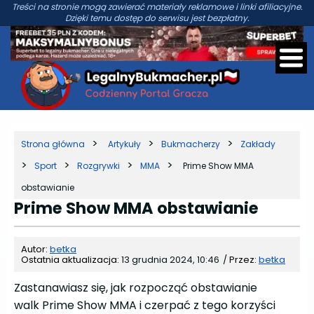
Treści na stronie mogą zawierać materiały reklamowe i linki afiliacyjne.
Dzięki temu dostęp do serwisu jest bezpłatny.
Strona główna
Artykuły
Bukmacherzy
Zakłady
Sport
Rozgrywki
MMA
Prime Show MMA
obstawianie
Prime Show MMA obstawianie
Autor:
betka
Ostatnia aktualizacja:
13 grudnia 2024, 10:46
/
Przez:
betka
Zastanawiasz się, jak rozpocząć obstawianie
walk Prime Show MMA i czerpać z tego korzyści