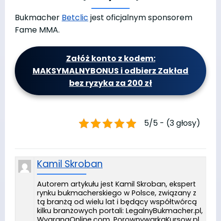
Bukmacher
Betclic
jest oficjalnym sponsorem
Fame MMA.
Załóż konto z kodem:
MAKSYMALNYBONUS i odbierz Zakład
bez ryzyka za 200 zł
5/5 - (3 głosy)
Kamil Skroban
Autorem artykułu jest Kamil Skroban, ekspert
rynku bukmacherskiego w Polsce, związany z
tą branżą od wielu lat i będący współtwórcą
kilku branżowych portali: LegalnyBukmacher.pl,
WygranaOnline.com, PorownywarkaKursow.pl.