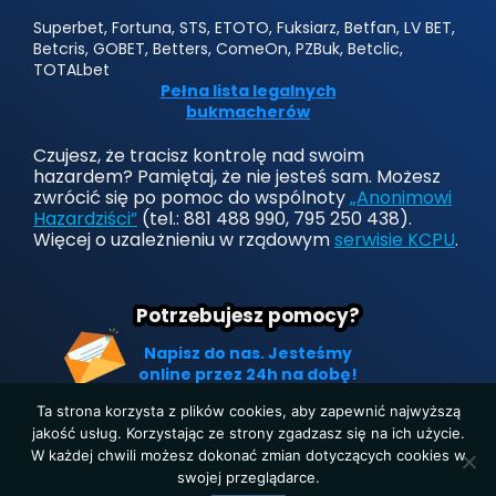
Superbet, Fortuna, STS, ETOTO, Fuksiarz, Betfan, LV BET,
Betcris, GOBET, Betters, ComeOn, PZBuk, Betclic,
TOTALbet
Pełna lista legalnych
bukmacherów
Czujesz, że tracisz kontrolę nad swoim
hazardem? Pamiętaj, że nie jesteś sam. Możesz
zwrócić się po pomoc do wspólnoty
„Anonimowi
Hazardziści”
(tel.: 881 488 990, 795 250 438).
Więcej o uzależnieniu w rządowym
serwisie KCPU
.
Potrzebujesz pomocy?
Napisz do nas. Jesteśmy
online przez 24h na dobę!
Ta strona korzysta z plików cookies, aby zapewnić najwyższą
jakość usług. Korzystając ze strony zgadzasz się na ich użycie.
W każdej chwili możesz dokonać zmian dotyczących cookies w
Strona główna
|
Polityka prywatności
|
O nas
|
Kontakt
swojej przeglądarce.
Copyright © 2019-2025. Wszelkie prawa zastrzeżone.