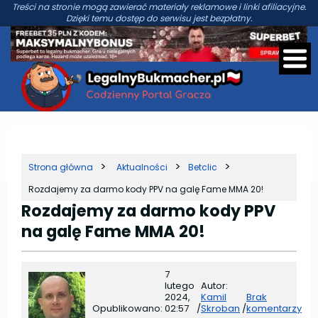
Treści na stronie mogą zawierać materiały reklamowe i linki afiliacyjne.
Dzięki temu dostęp do serwisu jest bezpłatny.
Strona główna
Aktualności
Betclic
Rozdajemy za darmo kody PPV na galę Fame MMA 20!
Rozdajemy za darmo kody PPV
na galę Fame MMA 20!
7
lutego
Autor:
2024,
Kamil
Brak
Opublikowano:
02:57
/
Skroban
/
komentarzy