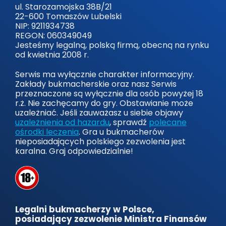
ul. Starozamojska 38B/21
22-600 Tomaszów Lubelski
NIP: 9211934738
REGON: 060349049
Jesteśmy legalną, polską firmą, obecną na rynku
od kwietnia 2008 r.
Serwis ma wyłącznie charakter informacyjny.
Zakłady bukmacherskie oraz nasz Serwis
przeznaczone są wyłącznie dla osób powyżej 18
r.ż. Nie zachęcamy do gry. Obstawianie może
uzależniać. Jeśli zauważasz u siebie objawy
uzależnienia od hazardu
, sprawdź
polecane
ośrodki leczenia
. Gra u bukmacherów
nieposiadających polskiego zezwolenia jest
karalna. Graj odpowiedzialnie!
Legalni bukmacherzy w Polsce,
posiadający zezwolenie Ministra Finansów