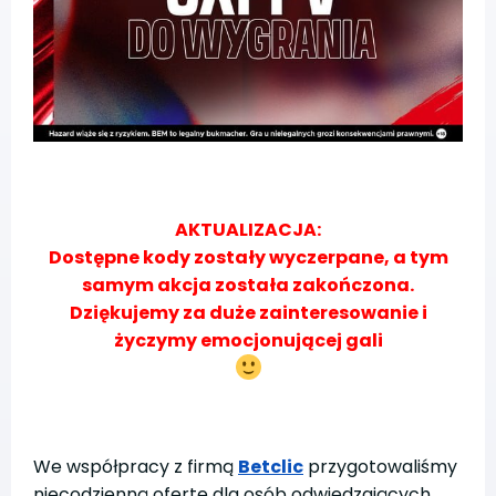
AKTUALIZACJA:
Dostępne kody zostały wyczerpane, a tym
samym akcja została zakończona.
Dziękujemy za duże zainteresowanie i
życzymy emocjonującej gali
We współpracy z firmą
Betclic
przygotowaliśmy
niecodzienną ofertę dla osób odwiedzających