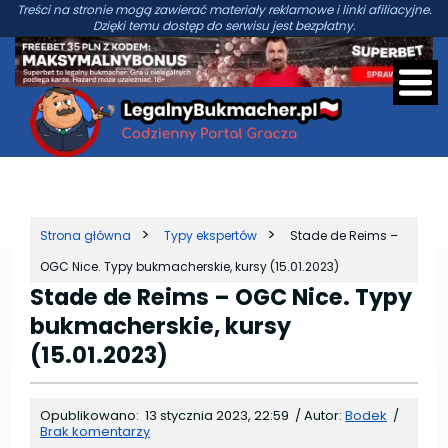
Treści na stronie mogą zawierać materiały reklamowe i linki afiliacyjne.
Dzięki temu dostęp do serwisu jest bezpłatny.
Strona główna
Typy ekspertów
Stade de Reims –
OGC Nice. Typy bukmacherskie, kursy (15.01.2023)
Stade de Reims – OGC Nice. Typy
bukmacherskie, kursy
(15.01.2023)
Opublikowano:
13 stycznia 2023, 22:59
/
Autor:
Bodek
/
Brak komentarzy