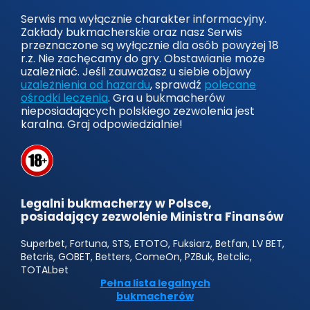
Serwis ma wyłącznie charakter informacyjny.
Zakłady bukmacherskie oraz nasz Serwis
przeznaczone są wyłącznie dla osób powyżej 18
r.ż. Nie zachęcamy do gry. Obstawianie może
uzależniać. Jeśli zauważasz u siebie objawy
uzależnienia od hazardu
, sprawdź
polecane
ośrodki leczenia
. Gra u bukmacherów
nieposiadających polskiego zezwolenia jest
karalna. Graj odpowiedzialnie!
Legalni bukmacherzy w Polsce,
posiadający zezwolenie Ministra Finansów
Superbet, Fortuna, STS, ETOTO, Fuksiarz, Betfan, LV BET,
Betcris, GOBET, Betters, ComeOn, PZBuk, Betclic,
TOTALbet
Pełna lista legalnych
bukmacherów