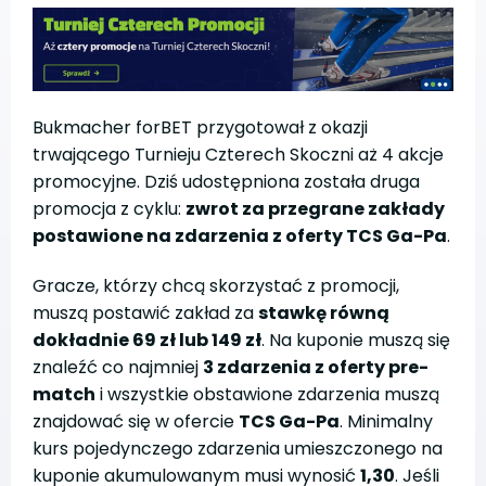
Bukmacher forBET
przygotował z okazji
trwającego Turnieju Czterech Skoczni aż 4 akcje
promocyjne. Dziś udostępniona została druga
promocja z cyklu:
zwrot za przegrane zakłady
postawione na zdarzenia z oferty TCS Ga-Pa
.
Gracze, którzy chcą skorzystać z promocji,
muszą postawić zakład za
stawkę równą
dokładnie 69 zł lub 149 zł
. Na kuponie muszą się
znaleźć co najmniej
3 zdarzenia z oferty
pre-
match
i wszystkie obstawione zdarzenia muszą
znajdować się w ofercie
TCS Ga-Pa
. Minimalny
kurs pojedynczego zdarzenia umieszczonego na
kuponie akumulowanym musi wynosić
1,30
. Jeśli