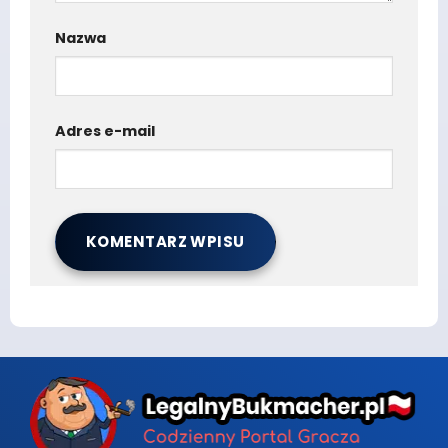
Nazwa
Adres e-mail