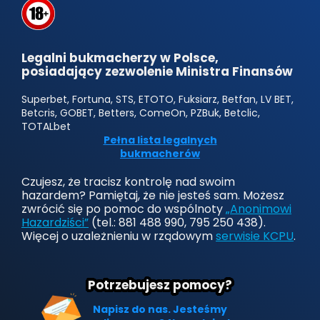
Legalni bukmacherzy w Polsce,
posiadający zezwolenie Ministra Finansów
Superbet, Fortuna, STS, ETOTO, Fuksiarz, Betfan, LV BET,
Betcris, GOBET, Betters, ComeOn, PZBuk, Betclic,
TOTALbet
Pełna lista legalnych
bukmacherów
Czujesz, że tracisz kontrolę nad swoim
hazardem? Pamiętaj, że nie jesteś sam. Możesz
zwrócić się po pomoc do wspólnoty
„Anonimowi
Hazardziści”
(tel.: 881 488 990, 795 250 438).
Więcej o uzależnieniu w rządowym
serwisie KCPU
.
Potrzebujesz pomocy?
Napisz do nas. Jesteśmy