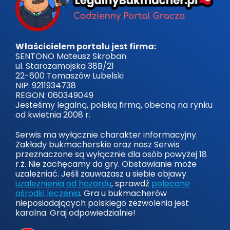
Właścicielem portalu jest firma:
SENTONO Mateusz Skroban
ul. Starozamojska 38B/21
22-600 Tomaszów Lubelski
NIP: 9211934738
REGON: 060349049
Jesteśmy legalną, polską firmą, obecną na rynku
od kwietnia 2008 r.
Serwis ma wyłącznie charakter informacyjny.
Zakłady bukmacherskie oraz nasz Serwis
przeznaczone są wyłącznie dla osób powyżej 18
r.ż. Nie zachęcamy do gry. Obstawianie może
uzależniać. Jeśli zauważasz u siebie objawy
uzależnienia od hazardu
, sprawdź
polecane
ośrodki leczenia
. Gra u bukmacherów
nieposiadających polskiego zezwolenia jest
karalna. Graj odpowiedzialnie!