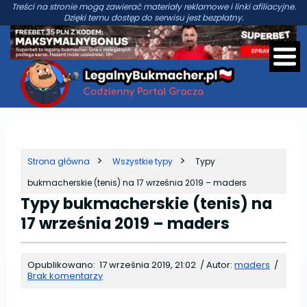
Treści na stronie mogą zawierać materiały reklamowe i linki afiliacyjne.
Dzięki temu dostęp do serwisu jest bezpłatny.
Strona główna
Wszystkie typy
Typy
bukmacherskie (tenis) na 17 września 2019 – maders
Typy bukmacherskie (tenis) na
17 września 2019 – maders
Opublikowano:
17 września 2019, 21:02
/
Autor:
maders
/
Brak komentarzy