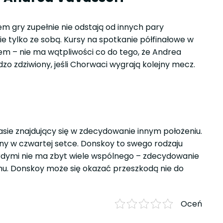
em gry zupełnie nie odstają od innych pary
ie tylko ze sobą. Kursy na spotkanie półfinałowe w
m – nie ma wątpliwości co do tego, że Andrea
dzo zdziwiony, jeśli Chorwaci wygrają kolejny mecz.
asie znajdujący się w zdecydowanie innym położeniu.
wany w czwartej setce. Donskoy to swego rodzaju
ardymi nie ma zbyt wiele wspólnego – zdecydowanie
omu. Donskoy może się okazać przeszkodą nie do
Oceń