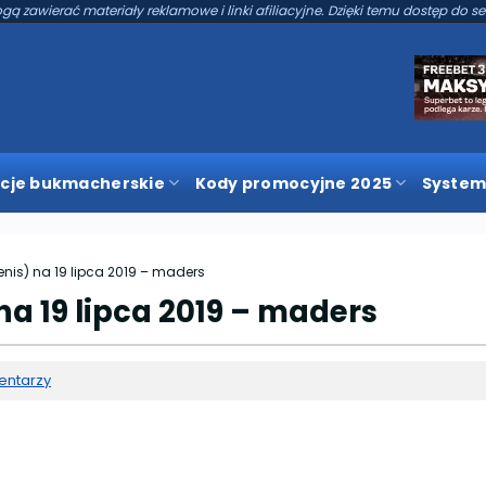
gą zawierać materiały reklamowe i linki afiliacyjne. Dzięki temu dostęp do se
cje bukmacherskie
Kody promocyjne 2025
System
nis) na 19 lipca 2019 – maders
a 19 lipca 2019 – maders
entarzy