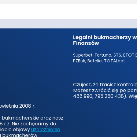
Legalni bukmacherzy w 
Finansów
Superbet, Fortuna, STS, ETOTO,
PZBuk, Betclic, TOTALbet
Czujesz, że tracisz kontro
Możesz zwrócić się po po
488 990, 795 250 438). Wi
wietnia 2008 r.
y bukmacherskie oraz nasz
8 r.ż. Nie zachęcamy do
siebie objawy
uzależnienia
 u bukmacherów