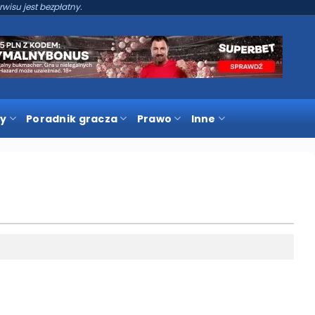
rwisu jest bezpłatny.
y
Poradnik gracza
Prawo
Inne