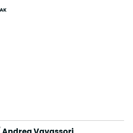
TAK
/ Andrea Vavassori