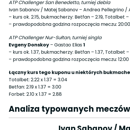
ATP Challenger San Benedetto, turniej debla
Ivan Sabanov / Matej Sabanov – Andrea Pellegrino /
– kurs ok. 2.15, bukmacherzy: Betfan – 2.19, Totalbet – 
– prawdopodobna godzina rozpoczęcia meczu: 20:0
ATP Challenger Nur-Sułtan, turniej singla
Evgeny Donskoy
– Gastao Elias
1
– kurs ok. 1.37, bukmacherzy: Betfan – 1.37, Totalbet – 
– prawdopodobna godzina rozpoczęcia meczu: 12:00
Łączny kurs tego kuponu u niektórych bukmache
Totalbet: 2.22 x 1.37 = 3.04
Betfan: 2.19 x 1.37 = 3.00
Forbet: 2.10 x 1.37 = 2.88
Analiza typowanych meczó
Ivan Sabanov / Ma