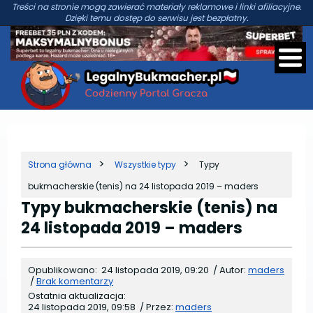
Treści na stronie mogą zawierać materiały reklamowe i linki afiliacyjne.
Dzięki temu dostęp do serwisu jest bezpłatny.
Strona główna
Wszystkie typy
Typy
bukmacherskie (tenis) na 24 listopada 2019 – maders
Typy bukmacherskie (tenis) na
24 listopada 2019 – maders
Opublikowano:
24 listopada 2019, 09:20
/
Autor:
maders
/
Brak komentarzy
Ostatnia aktualizacja:
24 listopada 2019, 09:58
/
Przez:
maders