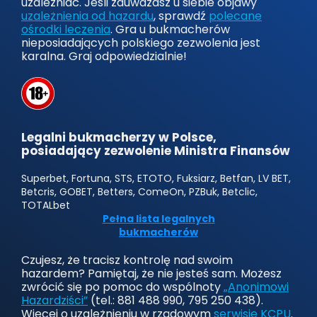
uzależniać. Jeśli zauważasz u siebie objawy
uzależnienia od hazardu
, sprawdź
polecane
ośrodki leczenia
. Gra u bukmacherów
nieposiadających polskiego zezwolenia jest
karalna. Graj odpowiedzialnie!
Legalni bukmacherzy w Polsce,
posiadający zezwolenie Ministra Finansów
Superbet, Fortuna, STS, ETOTO, Fuksiarz, Betfan, LV BET,
Betcris, GOBET, Betters, ComeOn, PZBuk, Betclic,
TOTALbet
Pełna lista legalnych
bukmacherów
Czujesz, że tracisz kontrolę nad swoim
hazardem? Pamiętaj, że nie jesteś sam. Możesz
zwrócić się po pomoc do wspólnoty
„Anonimowi
Hazardziści”
(tel.: 881 488 990, 795 250 438).
Więcej o uzależnieniu w rządowym
serwisie KCPU
.