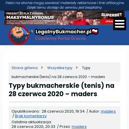
Treści na stronie mogą zawierać materiały reklamowe i linki afiliacyjne.
Dzięki temu dostęp do serwisu jest bezpłatny.
Strona główna
Wszystkie typy
Typy
bukmacherskie (tenis) na 28 czerwca 2020 – maders
Typy bukmacherskie (tenis) na
28 czerwca 2020 – maders
Opublikowano:
28 czerwca 2020, 19:34
/
Autor:
maders
/
Brak komentarzy
Ostatnia aktualizacja:
28 czerwca 2020, 20:33
/
Przez:
maders