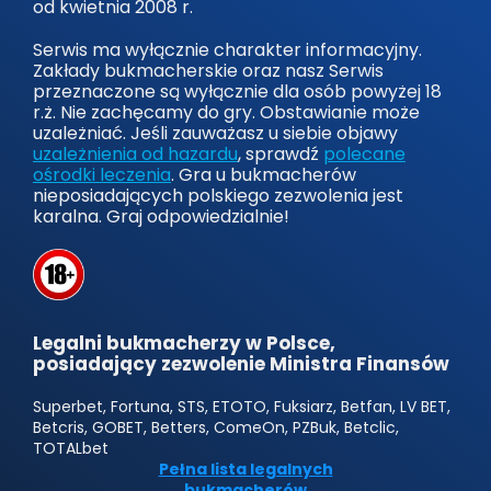
od kwietnia 2008 r.
Serwis ma wyłącznie charakter informacyjny.
Zakłady bukmacherskie oraz nasz Serwis
przeznaczone są wyłącznie dla osób powyżej 18
r.ż. Nie zachęcamy do gry. Obstawianie może
uzależniać. Jeśli zauważasz u siebie objawy
uzależnienia od hazardu
, sprawdź
polecane
ośrodki leczenia
. Gra u bukmacherów
nieposiadających polskiego zezwolenia jest
karalna. Graj odpowiedzialnie!
Legalni bukmacherzy w Polsce,
posiadający zezwolenie Ministra Finansów
Superbet, Fortuna, STS, ETOTO, Fuksiarz, Betfan, LV BET,
Betcris, GOBET, Betters, ComeOn, PZBuk, Betclic,
TOTALbet
Pełna lista legalnych
bukmacherów