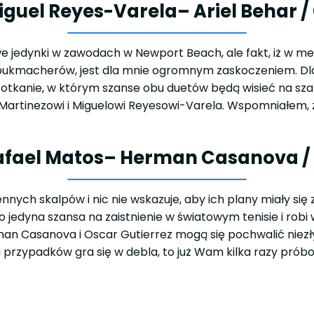
Miguel Reyes-Varela
– Ariel Behar 
 jedynki w zawodach w Newport Beach, ale fakt, iż w meczu
 bukmacherów, jest dla mnie ogromnym zaskoczeniem. Dla
potkanie, w którym szanse obu duetów będą wisieć na szal
 Martinezowi i Miguelowi Reyesowi-Varela. Wspomniałem, 
afael Matos
– Herman Casanova / 
ennych skalpów i nic nie wskazuje, aby ich plany miały się 
 jedyna szansa na zaistnienie w światowym tenisie i robi 
man Casanova i Oscar Gutierrez mogą się pochwalić niez
 przypadków gra się w debla, to już Wam kilka razy pró