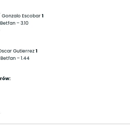
 / Gonzalo Escobar
1
 Betfan – 3.10
0
scar Gutierrez
1
 Betfan – 1.44
rów:
w