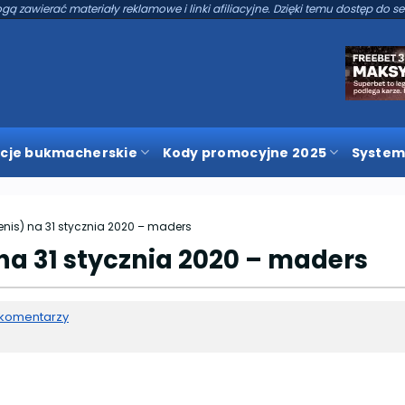
gą zawierać materiały reklamowe i linki afiliacyjne. Dzięki temu dostęp do se
cje bukmacherskie
Kody promocyjne 2025
System
enis) na 31 stycznia 2020 – maders
na 31 stycznia 2020 – maders
 komentarzy