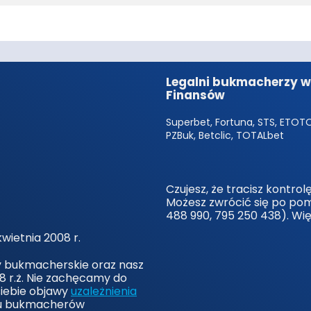
Legalni bukmacherzy w 
Finansów
Superbet, Fortuna, STS, ETOTO,
PZBuk, Betclic, TOTALbet
Czujesz, że tracisz kontro
Możesz zwrócić się po po
488 990, 795 250 438). Wi
wietnia 2008 r.
y bukmacherskie oraz nasz
8 r.ż. Nie zachęcamy do
siebie objawy
uzależnienia
 u bukmacherów