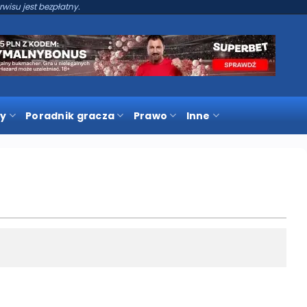
rwisu jest bezpłatny.
y
Poradnik gracza
Prawo
Inne