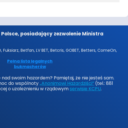
Polsce, posiadający zezwolenie Ministra
 Fuksiarz, Betfan, LV BET, Betcris, GOBET, Betters, ComeOn,
Pełna lista legalnych
bukmacherów
lę nad swoim hazardem? Pamiętaj, że nie jesteś sam.
moc do wspólnoty
„Anonimowi Hazardziści”
(tel.: 881
ęcej o uzależnieniu w rządowym
serwisie KCPU
.