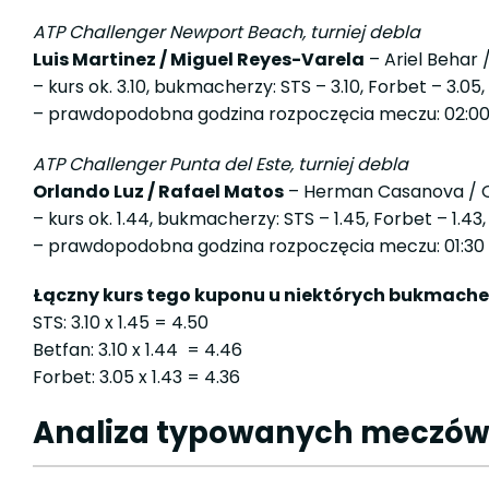
ATP Challenger Newport Beach, turniej debla
Luis Martinez / Miguel Reyes-Varela
– Ariel Behar
– kurs ok. 3.10, bukmacherzy: STS – 3.10, Forbet – 3.05,
– prawdopodobna godzina rozpoczęcia meczu: 02:0
ATP Challenger Punta del Este, turniej debla
Orlando Luz / Rafael Matos
– Herman Casanova / O
– kurs ok. 1.44, bukmacherzy: STS – 1.45, Forbet – 1.43,
– prawdopodobna godzina rozpoczęcia meczu: 01:30
Łączny kurs tego kuponu u niektórych bukmache
STS: 3.10 x 1.45 = 4.50
Betfan: 3.10 x 1.44 = 4.46
Forbet: 3.05 x 1.43 = 4.36
Analiza typowanych meczó