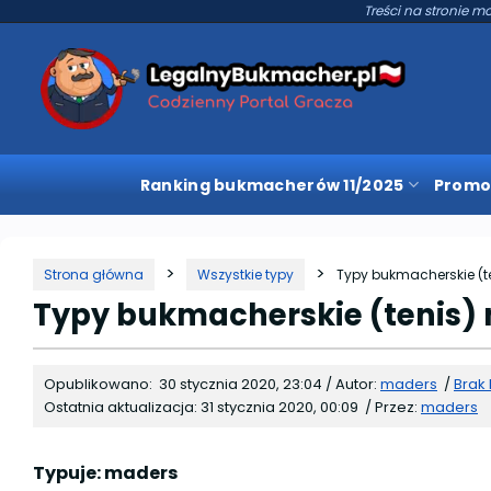
Treści na stronie mo
Ranking bukmacherów 11/2025
Promo
Strona główna
Wszystkie typy
Typy bukmacherskie (t
Typy bukmacherskie (tenis) 
Opublikowano:
30 stycznia 2020, 23:04
/
Autor:
maders
/
Brak
Ostatnia aktualizacja:
31 stycznia 2020, 00:09
/
Przez:
maders
Typuje: maders