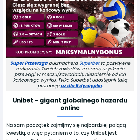
Super Przewaga
bukmachera
Superbet
to pozytywne
rozliczanie Twoich zakładów za samo uzyskanie
przewagi w meczu/zawodach, niezależnie od ich
końcowego wyniku. Tylko Superbet udostępnił taką
promocję
aż dla 9 dyscyplin
.
Unibet – gigant globalnego hazardu
online
Na sam początek zajmijmy się najbardziej palącą
kwestią, a więc pytaniem o to, czy Unibet jest