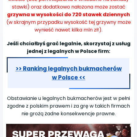
stawki) oraz dodatkowo nałożona może zostać
grzywna w wysokości do 720 stawek dziennych
(w skrajnym przypadku wysokość tej grzywny może
wynieść nawet kilka mln zł!).
Jeśli chciałbyś grać legalnie, skorzystaj z usług
jednej z legalnych w Polsce firm:
>> Ranking legalnych bukmacherów
w Polsce <<
Obstawianie u legalnych bukmacherów jest w pełni
zgodne z polskim prawem i za grę w takich firmach
nie grożą żadne konsekwencje prawne.