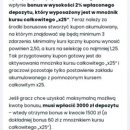
wpłynie
bonus w wysokości 2% wpłaconego
depozytu, który wyposażony jest w mnożnik
kursu całkowitego „x25”
. Teraz należy za
środki bonusowe stworzyć
kupon akumulowany
,
na którym znajdować się będą minimum 3
zdarzenia. Minimalny kurs łączny kuponu wynosić
powinien 2,50, a kurs na selekcję co najmniej 1,25.
Tak przygotowany kupon gotowy jest do
aktywowania mnożnika kursu całkowitego „x25” i
graczowi pozostaje tylko postawienie zakładu
akumulowanego z pomnożonym kursem
całkowitym x25.
Jeśli gracz chce uzyskać maksymalną możliwą
kwotę bonusu,
musi wpłacić 3000 zł
depozytu
– wtedy otrzyma bonus w kwocie 1500 zł (a
dokładniej bonus 60 zł z mnożnikiem kursu
całkowitego „x25”).