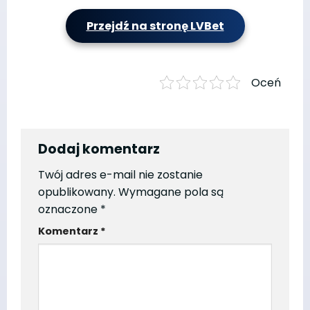
Przejdź na stronę LVBet
Oceń
Dodaj komentarz
Twój adres e-mail nie zostanie
opublikowany.
Wymagane pola są
oznaczone
*
Komentarz
*