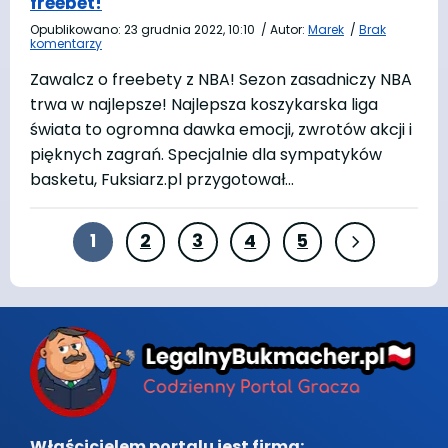
freebet!
Opublikowano:
23 grudnia 2022, 10:10
/
Autor:
Marek
/
Brak
komentarzy
Zawalcz o freebety z NBA! Sezon zasadniczy NBA
trwa w najlepsze! Najlepsza koszykarska liga
świata to ogromna dawka emocji, zwrotów akcji i
pięknych zagrań. Specjalnie dla sympatyków
basketu, Fuksiarz.pl przygotował…
1
2
3
4
5
Właścicielem portalu jest firma: