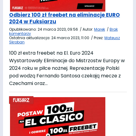
Odbierz 100 zł freebet na eliminacje EURO
2024 w Fuksiarzu
Opublikowano:
24 marca 2023, 09:56
/
Autor:
Marek
/
Brak
komentarzy
Ostatnia aktualizacja:
24 marca 2023, 11:00
/
Przez:
Mateusz
Skroban
100 zł extra freebet na El. Euro 2024
Wystartowały Eliminacje do Mistrzostw Europy w
2024 roku w piłce nożnej. Reprezentację Polski
pod wodzą Fernando Santosa czekają mecze z
Czechami oraz…