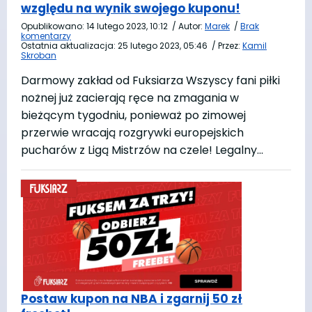
względu na wynik swojego kuponu!
Opublikowano:
14 lutego 2023, 10:12
/
Autor:
Marek
/
Brak
komentarzy
Ostatnia aktualizacja:
25 lutego 2023, 05:46
/
Przez:
Kamil
Skroban
Darmowy zakład od Fuksiarza Wszyscy fani piłki
nożnej już zacierają ręce na zmagania w
bieżącym tygodniu, ponieważ po zimowej
przerwie wracają rozgrywki europejskich
pucharów z Ligą Mistrzów na czele! Legalny…
Postaw kupon na NBA i zgarnij 50 zł