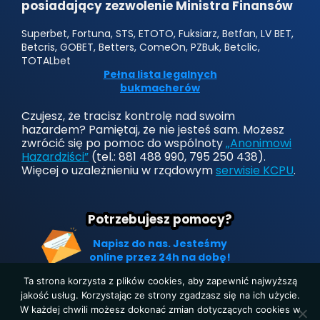
posiadający zezwolenie Ministra Finansów
Superbet, Fortuna, STS, ETOTO, Fuksiarz, Betfan, LV BET,
Betcris, GOBET, Betters, ComeOn, PZBuk, Betclic,
TOTALbet
Pełna lista legalnych
bukmacherów
Czujesz, że tracisz kontrolę nad swoim
hazardem? Pamiętaj, że nie jesteś sam. Możesz
zwrócić się po pomoc do wspólnoty
„Anonimowi
Hazardziści”
(tel.: 881 488 990, 795 250 438).
Więcej o uzależnieniu w rządowym
serwisie KCPU
.
Potrzebujesz pomocy?
Napisz do nas. Jesteśmy
online przez 24h na dobę!
Ta strona korzysta z plików cookies, aby zapewnić najwyższą
jakość usług. Korzystając ze strony zgadzasz się na ich użycie.
W każdej chwili możesz dokonać zmian dotyczących cookies w
Strona główna
|
Polityka prywatności
|
O nas
|
Kontakt