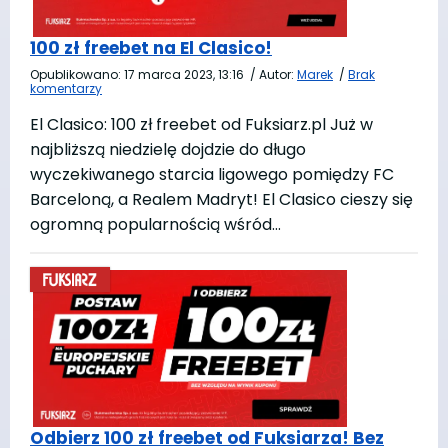
100 zł freebet na El Clasico!
Opublikowano:
17 marca 2023, 13:16
/
Autor:
Marek
/
Brak
komentarzy
El Clasico: 100 zł freebet od Fuksiarz.pl Już w
najbliższą niedzielę dojdzie do długo
wyczekiwanego starcia ligowego pomiędzy FC
Barceloną, a Realem Madryt! El Clasico cieszy się
ogromną popularnością wśród…
Odbierz 100 zł freebet od Fuksiarza! Bez