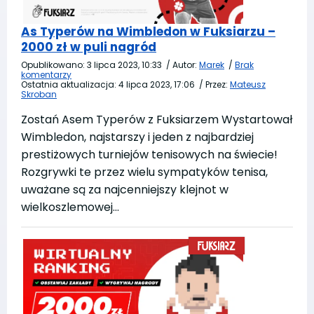
As Typerów na Wimbledon w Fuksiarzu –
2000 zł w puli nagród
Opublikowano:
3 lipca 2023, 10:33
/
Autor:
Marek
/
Brak
komentarzy
Ostatnia aktualizacja:
4 lipca 2023, 17:06
/
Przez:
Mateusz
Skroban
Zostań Asem Typerów z Fuksiarzem Wystartował
Wimbledon, najstarszy i jeden z najbardziej
prestiżowych turniejów tenisowych na świecie!
Rozgrywki te przez wielu sympatyków tenisa,
uważane są za najcenniejszy klejnot w
wielkoszlemowej…