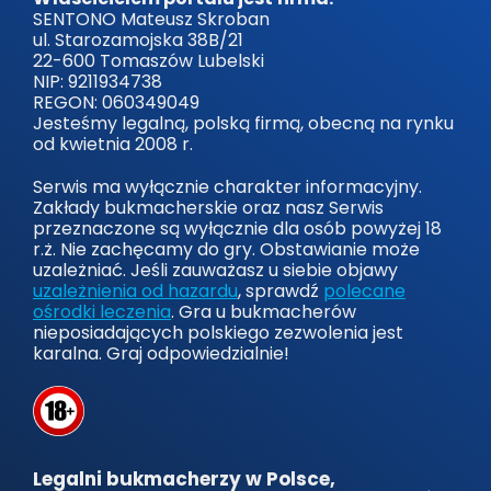
SENTONO Mateusz Skroban
ul. Starozamojska 38B/21
22-600 Tomaszów Lubelski
NIP: 9211934738
REGON: 060349049
Jesteśmy legalną, polską firmą, obecną na rynku
od kwietnia 2008 r.
Serwis ma wyłącznie charakter informacyjny.
Zakłady bukmacherskie oraz nasz Serwis
przeznaczone są wyłącznie dla osób powyżej 18
r.ż. Nie zachęcamy do gry. Obstawianie może
uzależniać. Jeśli zauważasz u siebie objawy
uzależnienia od hazardu
, sprawdź
polecane
ośrodki leczenia
. Gra u bukmacherów
nieposiadających polskiego zezwolenia jest
karalna. Graj odpowiedzialnie!
Legalni bukmacherzy w Polsce,