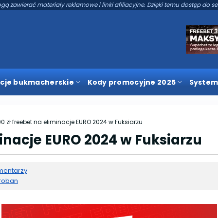
gą zawierać materiały reklamowe i linki afiliacyjne. Dzięki temu dostęp do se
cje bukmacherskie
Kody promocyjne 2025
System
00 zł freebet na eliminacje EURO 2024 w Fuksiarzu
minacje EURO 2024 w Fuksiarzu
mentarzy
roban