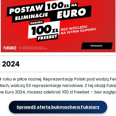
o 2024
4 roku w piłce nożnej. Reprezentację Polski pod wodzą 
łach, walczą 53 reprezentacje narodowe. Z tej okazji Fuks
jne Euro 2024, możesz odebrać 100 zł freebet – bez wzgl
Sprawdź ofertę bukmachera Fuksiarz