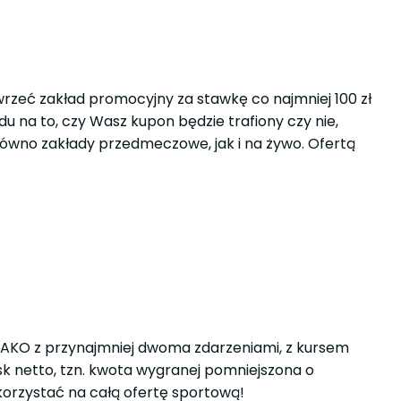
awrzeć zakład promocyjny za stawkę co najmniej 100 zł
u na to, czy Wasz kupon będzie trafiony czy nie,
 równo zakłady przedmeczowe, jak i na żywo. Ofertą
n AKO z przynajmniej dwoma zdarzeniami, z kursem
sk netto, tzn. kwota wygranej pomniejszona o
korzystać na całą ofertę sportową!