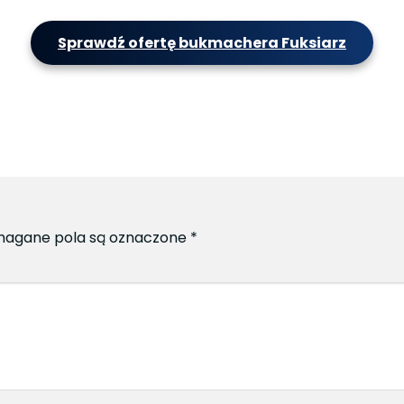
Sprawdź ofertę bukmachera Fuksiarz
agane pola są oznaczone
*