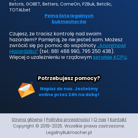
Betcris, GOBET, Betters, ComeOn, PZBuk, Betclic,
TOTALbet
Pełna lista legalnych
bukmacherów
Czujesz, że tracisz kontrolę nad swoim
hazardem? Pamiętaj, że nie jesteś sam. Możesz
zwrócić się po pomoc do wspólnoty
„Anonimowi
Hazardziści”
(tel.: 881 488 990, 795 250 438).
Więcej o uzależnieniu w rządowym
serwisie KCPU
.
Potrzebujesz pomocy?
Napisz do nas. Jesteśmy
online przez 24h na dobę!
Strona główna
|
Polityka prywatności
|
O nas
|
Kontakt
Copyright © 2019-2025. Wszelkie prawa zastrzeżone.
LegalnyBukmacher.pl