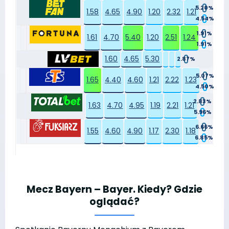
5.20%
1.58
4.65
4.90
1.20
2.32
1.21
4.54%
1.91%
1.61
4.70
5.40
1.20
2.51
1.24
1.91%
1.60
4.65
5.30
2.87%
5.07%
1.65
4.40
4.60
1.21
2.22
1.23
4.50%
2.83%
1.63
4.70
4.95
1.19
2.21
1.21
5.96%
6.66%
1.55
4.60
4.90
1.17
2.30
1.18
6.85%
Mecz Bayern – Bayer. Kiedy? Gdzie
oglądać?