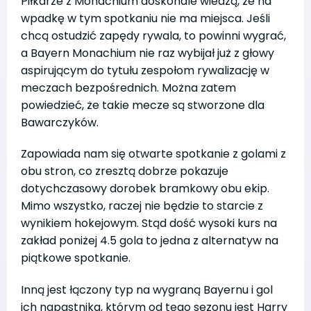
Piłkarze z Monachium doskonale wiedzą, że na
wpadkę w tym spotkaniu nie ma miejsca. Jeśli
chcą ostudzić zapędy rywala, to powinni wygrać,
a Bayern Monachium nie raz wybijał już z głowy
aspirującym do tytułu zespołom rywalizację w
meczach bezpośrednich. Można zatem
powiedzieć, że takie mecze są stworzone dla
Bawarczyków.
Zapowiada nam się otwarte spotkanie z golami z
obu stron, co zresztą dobrze pokazuje
dotychczasowy dorobek bramkowy obu ekip.
Mimo wszystko, raczej nie będzie to starcie z
wynikiem hokejowym. Stąd dość wysoki kurs na
zakład poniżej 4.5 gola to jedna z alternatyw na
piątkowe spotkanie.
Inną jest łączony typ na wygraną Bayernu i gol
ich napastnika, którym od tego sezonu jest Harry