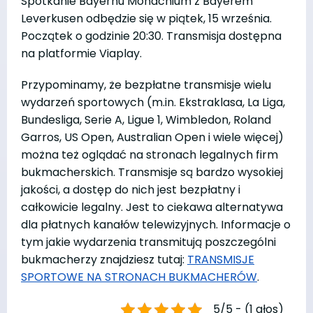
Spotkanie Bayernu Monachium z Bayerem
Leverkusen odbędzie się w piątek, 15 września.
Początek o godzinie 20:30. Transmisja dostępna
na platformie Viaplay.
Przypominamy, że bezpłatne transmisje wielu
wydarzeń sportowych (m.in. Ekstraklasa, La Liga,
Bundesliga, Serie A, Ligue 1, Wimbledon, Roland
Garros, US Open, Australian Open i wiele więcej)
można też oglądać na stronach legalnych firm
bukmacherskich. Transmisje są bardzo wysokiej
jakości, a dostęp do nich jest bezpłatny i
całkowicie legalny. Jest to ciekawa alternatywa
dla płatnych kanałów telewizyjnych. Informacje o
tym jakie wydarzenia transmitują poszczególni
bukmacherzy znajdziesz tutaj:
TRANSMISJE
SPORTOWE NA STRONACH BUKMACHERÓW
.
5/5 - (1 głos)