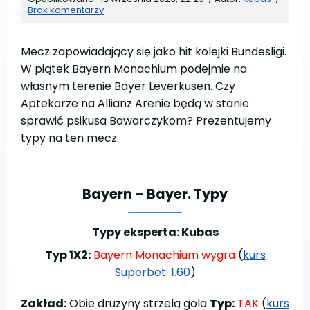
Brak komentarzy
Mecz zapowiadający się jako hit kolejki Bundesligi.
W piątek Bayern Monachium podejmie na
własnym terenie Bayer Leverkusen. Czy
Aptekarze na Allianz Arenie będą w stanie
sprawić psikusa Bawarczykom? Prezentujemy
typy na ten mecz.
Bayern – Bayer. Typy
Typy eksperta: Kubas
Typ 1X2:
Bayern Monachium wygra
(
kurs
Superbet: 1.60
)
Zakład:
Obie drużyny strzelą gola
Typ:
TAK
(
kurs